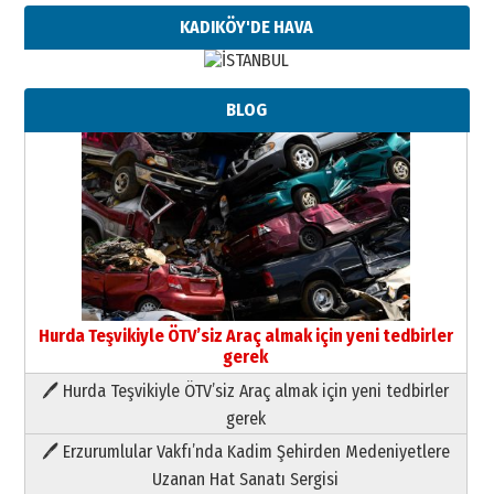
KADIKÖY'DE HAVA
BLOG
Hurda Teşvikiyle ÖTV’siz Araç almak için yeni tedbirler
gerek
🖊 Hurda Teşvikiyle ÖTV’siz Araç almak için yeni tedbirler
Neşat YALÇIN
gerek
Paranın Aile Kültüründeki Yeri
🖊 Erzurumlular Vakfı’nda Kadim Şehirden Medeniyetlere
03 Ağustos 2026 Pazartesi
Uzanan Hat Sanatı Sergisi