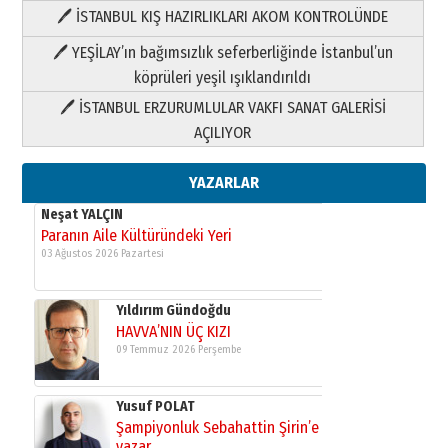
🖊 İSTANBUL KIŞ HAZIRLIKLARI AKOM KONTROLÜNDE
Yıldırım Gündoğdu
HAVVA’NIN ÜÇ KIZI
🖊 YEŞİLAY’ın bağımsızlık seferberliğinde İstanbul’un
09 Temmuz 2026 Perşembe
köprüleri yeşil ışıklandırıldı
🖊 İSTANBUL ERZURUMLULAR VAKFI SANAT GALERİSİ
Yusuf POLAT
AÇILIYOR
Şampiyonluk Sebahattin Şirin’e
yazar
11 Mayıs 2026 Pazartesi
YAZARLAR
Neşat YALÇIN
Paranın Aile Kültüründeki Yeri
03 Ağustos 2026 Pazartesi
Yıldırım Gündoğdu
HAVVA’NIN ÜÇ KIZI
09 Temmuz 2026 Perşembe
Yusuf POLAT
Şampiyonluk Sebahattin Şirin’e
yazar