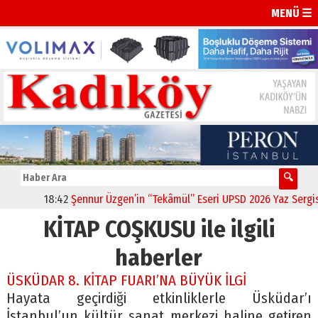
MENÜ ☰
18:42
Şennur Üzgen’in “Tekâmül” Eseri UPSD 2026 Yaz Sergisi’n
KİTAP COŞKUSU ile ilgili
haberler
ÜSKÜDAR 8. KİTAP FUARI’NA BÜYÜK İLGİ
Hayata geçirdiği etkinliklerle Üsküdar’ı
İstanbul’un kültür sanat merkezi haline getiren