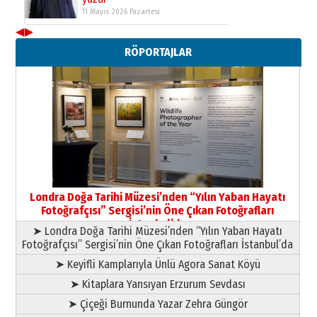
11 Mayıs 2026 Pazartesi
◀
▶
Neşat YALÇIN
RÖPORTAJLAR
Paranın Aile Kültüründeki Yeri
03 Ağustos 2026 Pazartesi
Yıldırım Gündoğdu
HAVVA’NIN ÜÇ KIZI
09 Temmuz 2026 Perşembe
Yusuf POLAT
Şampiyonluk Sebahattin Şirin’e
Londra Doğa Tarihi Müzesi’nden “Yılın Yaban Hayatı
yazar
Fotoğrafçısı” Sergisi’nin Öne Çıkan Fotoğrafları
11 Mayıs 2026 Pazartesi
İstanbul’da
➤ Londra Doğa Tarihi Müzesi’nden “Yılın Yaban Hayatı
Fotoğrafçısı” Sergisi’nin Öne Çıkan Fotoğrafları İstanbul’da
➤ Keyifli Kamplarıyla Ünlü Agora Sanat Köyü
➤ Kitaplara Yansıyan Erzurum Sevdası
➤ Çiçeği Burnunda Yazar Zehra Güngör