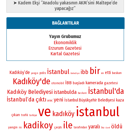
➤ Kadem Ekşi “Anadolu yakasının AKM’sini Maltepe’de
yapacağız”
BAĞLANTILAR
Yayın Grubumuz
Ekonomiklik
Erzurum Gazetesi
Kartal Gazetesi
bir
İstanbul
ibb
Kadıköy’de
etti
polis
baskan
yangın
en
Belediye
Kadıköy'de
İBB
kamerada
başladı
gazetesi
otomobil
İstanbul'da
Kadıköy Belediyesi
istanbulda
baskani
İstanbul’da
çıktı
yeni
İstanbul Büyükşehir Belediyesi
kaza
arac
ve
istanbul
kadıköy
çıkan
trafik
turkiye
kadikoy
ile
öldü
yaralı
yangin
çarptı
iki
tarafından
bu
özel