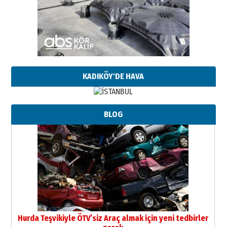
KADIKÖY'DE HAVA
BLOG
Hurda Teşvikiyle ÖTV’siz Araç almak için yeni tedbirler