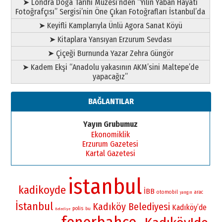
➤ Londra Doğa Tarihi Müzesi’nden “Yılın Yaban Hayatı
Fotoğrafçısı” Sergisi’nin Öne Çıkan Fotoğrafları İstanbul’da
➤ Keyifli Kamplarıyla Ünlü Agora Sanat Köyü
➤ Kitaplara Yansıyan Erzurum Sevdası
➤ Çiçeği Burnunda Yazar Zehra Güngör
➤ Kadem Ekşi “Anadolu yakasının AKM’sini Maltepe’de
yapacağız”
BAĞLANTILAR
Yayın Grubumuz
Ekonomiklik
Erzurum Gazetesi
Kartal Gazetesi
istanbul
kadikoyde
İBB
otomobil
arac
yangın
İstanbul
Kadıköy Belediyesi
Kadıköy’de
polis
bu
Belediye