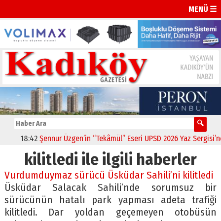
MENÜ ☰
18:42
Şennur Üzgen’in “Tekâmül” Eseri UPSD 2026 Yaz Sergisi’nde 
kilitledi ile ilgili haberler
Vurdumduymaz sürücü Üsküdar Sahili’ni kilitledi
Üsküdar Salacak Sahili’nde sorumsuz bir
sürücünün hatalı park yapması adeta trafiği
kilitledi. Dar yoldan geçemeyen otobüsün