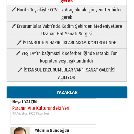
gerek
🖊 Hurda Teşvikiyle ÖTV’siz Araç almak için yeni tedbirler
Neşat YALÇIN
gerek
Paranın Aile Kültüründeki Yeri
🖊 Erzurumlular Vakfı’nda Kadim Şehirden Medeniyetlere
03 Ağustos 2026 Pazartesi
Uzanan Hat Sanatı Sergisi
🖊 İSTANBUL KIŞ HAZIRLIKLARI AKOM KONTROLÜNDE
Yıldırım Gündoğdu
HAVVA’NIN ÜÇ KIZI
🖊 YEŞİLAY’ın bağımsızlık seferberliğinde İstanbul’un
09 Temmuz 2026 Perşembe
köprüleri yeşil ışıklandırıldı
🖊 İSTANBUL ERZURUMLULAR VAKFI SANAT GALERİSİ
Yusuf POLAT
AÇILIYOR
Şampiyonluk Sebahattin Şirin’e
yazar
11 Mayıs 2026 Pazartesi
YAZARLAR
Neşat YALÇIN
Paranın Aile Kültüründeki Yeri
03 Ağustos 2026 Pazartesi
Yıldırım Gündoğdu