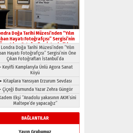
HAVVA’NIN ÜÇ KIZI
09 Temmuz 2026 Perşembe
Yusuf POLAT
Şampiyonluk Sebahattin
ondra Doğa Tarihi Müzesi’nden “Yılın
Şirin’e yazar
ban Hayatı Fotoğrafçısı” Sergisi’nin
11 Mayıs 2026 Pazartesi
Öne Çıkan Fotoğrafları İstanbul’da
Londra Doğa Tarihi Müzesi’nden “Yılın
ban Hayatı Fotoğrafçısı” Sergisi’nin Öne
Çıkan Fotoğrafları İstanbul’da
 Keyifli Kamplarıyla Ünlü Agora Sanat
Köyü
➤ Kitaplara Yansıyan Erzurum Sevdası
 Çiçeği Burnunda Yazar Zehra Güngör
adem Ekşi “Anadolu yakasının AKM’sini
Maltepe’de yapacağız”
BAĞLANTILAR
Yayın Grubumuz