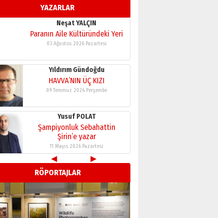
YAZARLAR
11 Mayıs 2026 Pazartesi
Neşat YALÇIN
Paranın Aile Kültüründeki Yeri
03 Ağustos 2026 Pazartesi
Yıldırım Gündoğdu
HAVVA’NIN ÜÇ KIZI
09 Temmuz 2026 Perşembe
Yusuf POLAT
Şampiyonluk Sebahattin
Şirin’e yazar
11 Mayıs 2026 Pazartesi
◀
▶
Neşat YALÇIN
RÖPORTAJLAR
Paranın Aile Kültüründeki Yeri
03 Ağustos 2026 Pazartesi
Yıldırım Gündoğdu