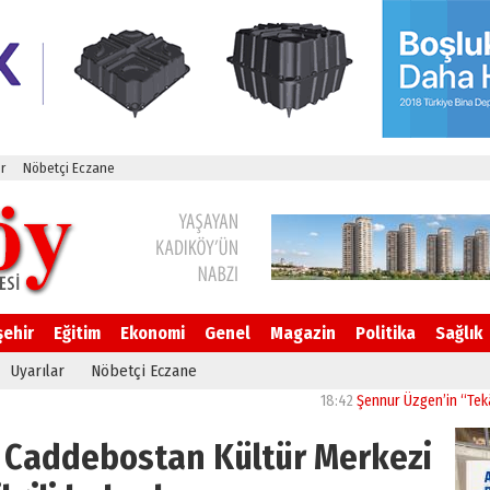
r
Nöbetçi Eczane
şehir
Eğitim
Ekonomi
Genel
Magazin
Politika
Sağlık
Uyarılar
Nöbetçi Eczane
18:42
Şennur Üzgen’in “Tekâmül” Es
i Caddebostan Kültür Merkezi