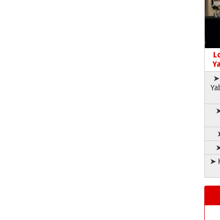
L
Ya
➤ 
Ya
➤
➤
➤ K