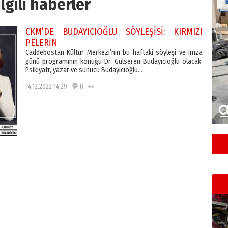
 ilgili haberler
CKM’DE BUDAYICIOĞLU SÖYLEŞİSİ: KIRMIZI
PELERİN
Caddebostan Kültür Merkezi’nin bu haftaki söyleşi ve imza
günü programının konuğu Dr. Gülseren Budayıcıoğlu olacak.
Psikiyatr, yazar ve sunucu Budayıcıoğlu…
14.12.2022 14:29 💬 0 👀