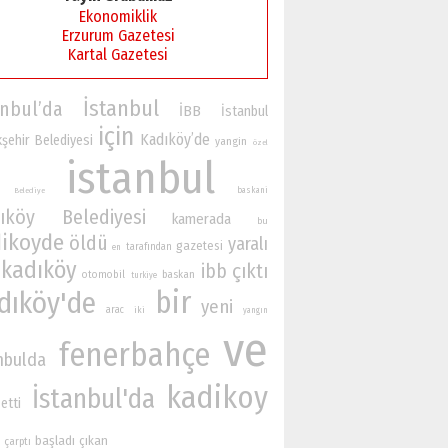
Ekonomiklik
Erzurum Gazetesi
Kartal Gazetesi
İstanbul
anbul’da
İBB
İstanbul
için
Kadıköy’de
şehir Belediyesi
yangin
özel
istanbul
baskani
Belediye
ıköy Belediyesi
kamerada
bu
ikoyde
öldü
yaralı
gazetesi
tarafından
en
kadıköy
çıktı
ibb
otomobil
baskan
turkiye
bir
dıköy'de
yeni
arac
iki
yangın
ve
fenerbahçe
nbulda
kadikoy
İstanbul'da
etti
başladı
çıkan
çarptı