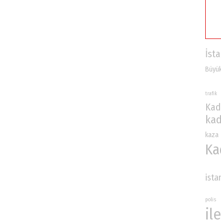
İst
Büyük
trafik
Kad
kad
kaza
Ka
ista
polis
ile