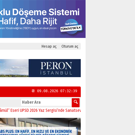
Hesap aç
Oturum aç
📆 09.08.2026 07:32:39
eri UPSD 2026 Yaz Sergisi’nde Sanatseverlerle Buluştu
11:21
CHP Kadıköy İlçe 