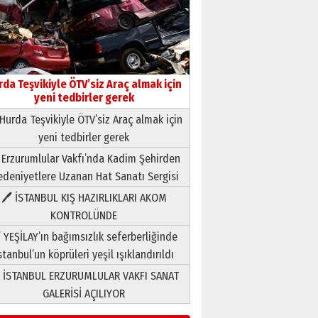
rda Teşvikiyle ÖTV’siz Araç almak için
yeni tedbirler gerek
Hurda Teşvikiyle ÖTV’siz Araç almak için
yeni tedbirler gerek
Neşat YALÇIN
 Erzurumlular Vakfı’nda Kadim Şehirden
Paranın Aile Kültüründeki Yeri
deniyetlere Uzanan Hat Sanatı Sergisi
03 Ağustos 2026 Pazartesi
🖊 İSTANBUL KIŞ HAZIRLIKLARI AKOM
KONTROLÜNDE
Yıldırım Gündoğdu
HAVVA’NIN ÜÇ KIZI
 YEŞİLAY’ın bağımsızlık seferberliğinde
09 Temmuz 2026 Perşembe
stanbul’un köprüleri yeşil ışıklandırıldı
 İSTANBUL ERZURUMLULAR VAKFI SANAT
Yusuf POLAT
GALERİSİ AÇILIYOR
Şampiyonluk Sebahattin
Şirin’e yazar