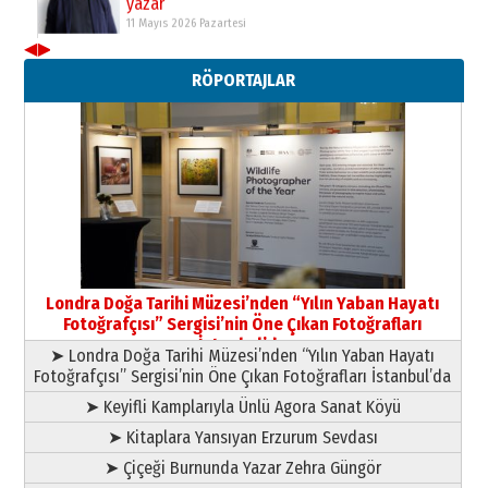
11 Mayıs 2026 Pazartesi
◀
▶
Neşat YALÇIN
RÖPORTAJLAR
Paranın Aile Kültüründeki Yeri
03 Ağustos 2026 Pazartesi
Yıldırım Gündoğdu
HAVVA’NIN ÜÇ KIZI
09 Temmuz 2026 Perşembe
Yusuf POLAT
Şampiyonluk Sebahattin Şirin’e
Londra Doğa Tarihi Müzesi’nden “Yılın Yaban Hayatı
yazar
Fotoğrafçısı” Sergisi’nin Öne Çıkan Fotoğrafları
11 Mayıs 2026 Pazartesi
İstanbul’da
➤ Londra Doğa Tarihi Müzesi’nden “Yılın Yaban Hayatı
Fotoğrafçısı” Sergisi’nin Öne Çıkan Fotoğrafları İstanbul’da
➤ Keyifli Kamplarıyla Ünlü Agora Sanat Köyü
➤ Kitaplara Yansıyan Erzurum Sevdası
➤ Çiçeği Burnunda Yazar Zehra Güngör