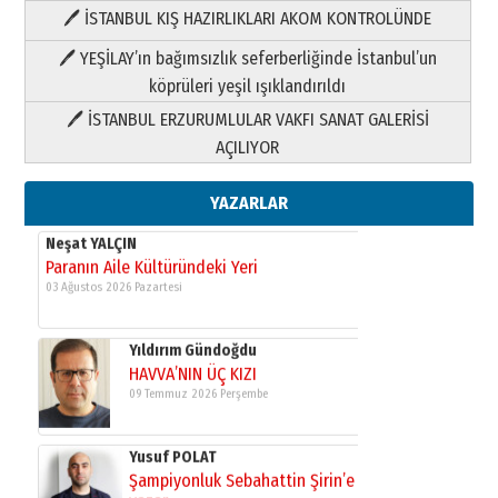
🖊 İSTANBUL KIŞ HAZIRLIKLARI AKOM KONTROLÜNDE
Yıldırım Gündoğdu
HAVVA’NIN ÜÇ KIZI
🖊 YEŞİLAY’ın bağımsızlık seferberliğinde İstanbul’un
09 Temmuz 2026 Perşembe
köprüleri yeşil ışıklandırıldı
🖊 İSTANBUL ERZURUMLULAR VAKFI SANAT GALERİSİ
Yusuf POLAT
AÇILIYOR
Şampiyonluk Sebahattin Şirin’e
yazar
11 Mayıs 2026 Pazartesi
YAZARLAR
Neşat YALÇIN
Paranın Aile Kültüründeki Yeri
03 Ağustos 2026 Pazartesi
Yıldırım Gündoğdu
HAVVA’NIN ÜÇ KIZI
09 Temmuz 2026 Perşembe
Yusuf POLAT
Şampiyonluk Sebahattin Şirin’e
yazar