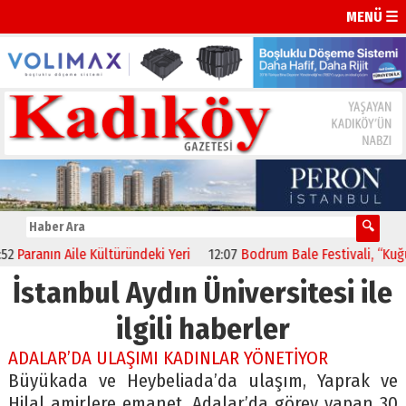
MENÜ ☰
Paranın Aile Kültüründeki Yeri
12:07
Bodrum Bale Festivali, “Kuğu G
İstanbul Aydın Üniversitesi ile
ilgili haberler
ADALAR’DA ULAŞIMI KADINLAR YÖNETİYOR
Büyükada ve Heybeliada’da ulaşım, Yaprak ve
Hilal amirlere emanet. Adalar’da görev yapan 30