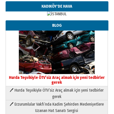
KADIKÖY'DE HAVA
BLOG
Hurda Teşvikiyle ÖTV’siz Araç almak için yeni tedbirler
gerek
🖊 Hurda Teşvikiyle ÖTV’siz Araç almak için yeni tedbirler
Neşat YALÇIN
gerek
Paranın Aile Kültüründeki Yeri
🖊 Erzurumlular Vakfı’nda Kadim Şehirden Medeniyetlere
03 Ağustos 2026 Pazartesi
Uzanan Hat Sanatı Sergisi