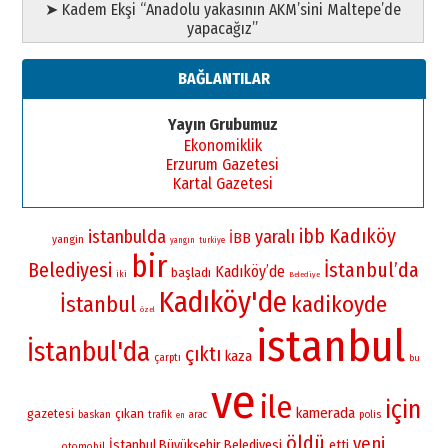
➤ Kadem Ekşi “Anadolu yakasının AKM’sini Maltepe’de
yapacağız”
BAĞLANTILAR
Yayın Grubumuz
Ekonomiklik
Erzurum Gazetesi
Kartal Gazetesi
Kadıköy
ibb
istanbulda
yaralı
İBB
yangin
yangın
turkiye
bir
Belediyesi
İstanbul’da
Kadıköy’de
başladı
iki
Belediye
Kadıköy'de
İstanbul
kadikoyde
özel
istanbul
İstanbul'da
çıktı
kaza
çarptı
bu
ve
ile
için
kamerada
gazetesi
çıkan
baskan
polis
trafik
arac
en
öldü
yeni
İstanbul Büyükşehir Belediyesi
etti
otomobil