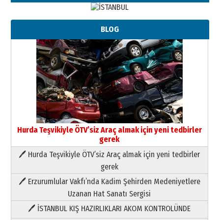
BLOG
Hurda Teşvikiyle ÖTV’siz Araç almak için yeni tedbirler
gerek
🖊 Hurda Teşvikiyle ÖTV’siz Araç almak için yeni tedbirler
Neşat YALÇIN
gerek
Paranın Aile Kültüründeki Yeri
🖊 Erzurumlular Vakfı’nda Kadim Şehirden Medeniyetlere
03 Ağustos 2026 Pazartesi
Uzanan Hat Sanatı Sergisi
🖊 İSTANBUL KIŞ HAZIRLIKLARI AKOM KONTROLÜNDE
Yıldırım Gündoğdu