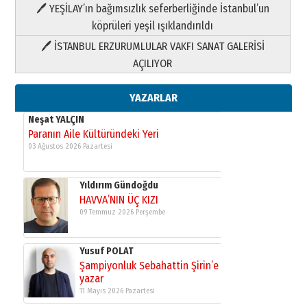
HAVVA’NIN ÜÇ KIZI
🖊 YEŞİLAY’ın bağımsızlık seferberliğinde İstanbul’un
09 Temmuz 2026 Perşembe
köprüleri yeşil ışıklandırıldı
🖊 İSTANBUL ERZURUMLULAR VAKFI SANAT GALERİSİ
Yusuf POLAT
AÇILIYOR
Şampiyonluk Sebahattin Şirin’e
yazar
11 Mayıs 2026 Pazartesi
YAZARLAR
Neşat YALÇIN
Paranın Aile Kültüründeki Yeri
03 Ağustos 2026 Pazartesi
Yıldırım Gündoğdu
HAVVA’NIN ÜÇ KIZI
09 Temmuz 2026 Perşembe
Yusuf POLAT
Şampiyonluk Sebahattin Şirin’e
yazar
11 Mayıs 2026 Pazartesi