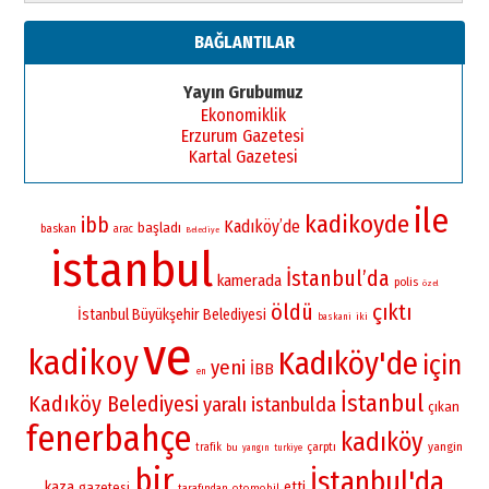
BAĞLANTILAR
Yayın Grubumuz
Ekonomiklik
Erzurum Gazetesi
Kartal Gazetesi
ile
kadikoyde
ibb
Kadıköy’de
başladı
baskan
arac
Belediye
istanbul
İstanbul’da
kamerada
polis
özel
öldü
çıktı
İstanbul Büyükşehir Belediyesi
iki
baskani
ve
kadikoy
Kadıköy'de
için
yeni
İBB
en
İstanbul
Kadıköy Belediyesi
yaralı
istanbulda
çıkan
fenerbahçe
kadıköy
yangin
çarptı
trafik
bu
yangın
turkiye
bir
İstanbul'da
kaza
etti
gazetesi
otomobil
tarafından