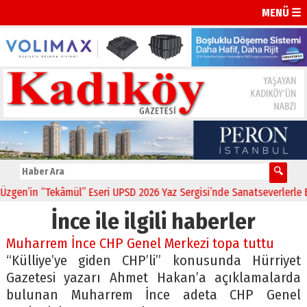
MENÜ ☰
en’in “Tekâmül” Eseri UPSD 2026 Yaz Sergisi’nde Sanatseverlerle Bul
İnce ile ilgili haberler
Muharrem İnce CHP Genel Merkezi topa tuttu
“Külliye’ye giden CHP’li” konusunda Hürriyet
Gazetesi yazarı Ahmet Hakan’a açıklamalarda
bulunan Muharrem İnce adeta CHP Genel