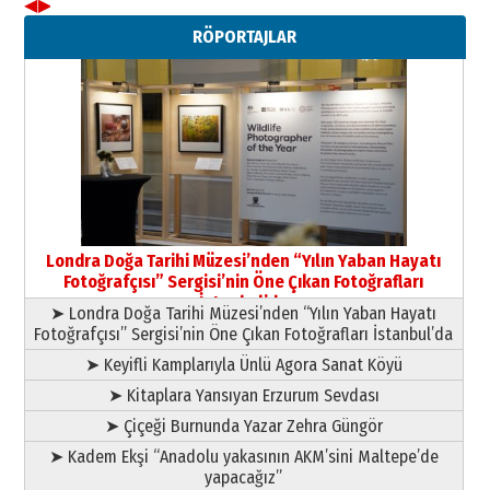
◀
▶
Neşat YALÇIN
RÖPORTAJLAR
Paranın Aile Kültüründeki Yeri
03 Ağustos 2026 Pazartesi
Yıldırım Gündoğdu
HAVVA’NIN ÜÇ KIZI
09 Temmuz 2026 Perşembe
Yusuf POLAT
Şampiyonluk Sebahattin Şirin’e
Londra Doğa Tarihi Müzesi’nden “Yılın Yaban Hayatı
yazar
Fotoğrafçısı” Sergisi’nin Öne Çıkan Fotoğrafları
11 Mayıs 2026 Pazartesi
İstanbul’da
➤ Londra Doğa Tarihi Müzesi’nden “Yılın Yaban Hayatı
Fotoğrafçısı” Sergisi’nin Öne Çıkan Fotoğrafları İstanbul’da
➤ Keyifli Kamplarıyla Ünlü Agora Sanat Köyü
➤ Kitaplara Yansıyan Erzurum Sevdası
➤ Çiçeği Burnunda Yazar Zehra Güngör
➤ Kadem Ekşi “Anadolu yakasının AKM’sini Maltepe’de
yapacağız”