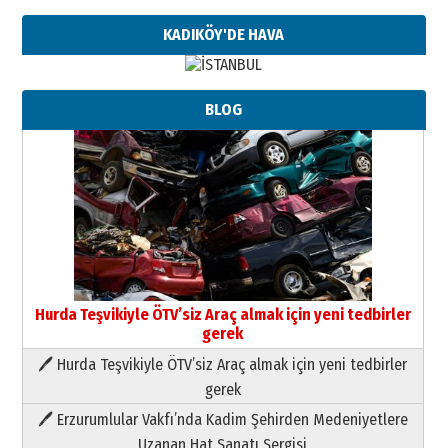
KADIKÖY'DE HAVA
BLOG
Hurda Teşvikiyle ÖTV’siz Araç almak için yeni tedbirler
gerek
🖊 Hurda Teşvikiyle ÖTV’siz Araç almak için yeni tedbirler
Neşat YALÇIN
gerek
Paranın Aile Kültüründeki Yeri
🖊 Erzurumlular Vakfı’nda Kadim Şehirden Medeniyetlere
03 Ağustos 2026 Pazartesi
Uzanan Hat Sanatı Sergisi