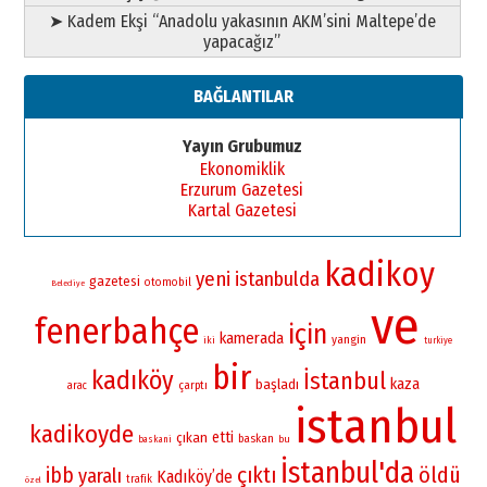
➤ Kadem Ekşi “Anadolu yakasının AKM’sini Maltepe’de
yapacağız”
BAĞLANTILAR
Yayın Grubumuz
Ekonomiklik
Erzurum Gazetesi
Kartal Gazetesi
kadikoy
yeni
istanbulda
gazetesi
otomobil
Belediye
ve
fenerbahçe
için
kamerada
yangin
iki
turkiye
bir
kadıköy
İstanbul
kaza
başladı
çarptı
arac
istanbul
kadikoyde
etti
çıkan
baskan
bu
baskani
İstanbul'da
çıktı
öldü
ibb
yaralı
Kadıköy’de
trafik
özel