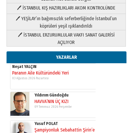
🖊 İSTANBUL KIŞ HAZIRLIKLARI AKOM KONTROLÜNDE
Yıldırım Gündoğdu
HAVVA’NIN ÜÇ KIZI
🖊 YEŞİLAY’ın bağımsızlık seferberliğinde İstanbul’un
09 Temmuz 2026 Perşembe
köprüleri yeşil ışıklandırıldı
🖊 İSTANBUL ERZURUMLULAR VAKFI SANAT GALERİSİ
Yusuf POLAT
AÇILIYOR
Şampiyonluk Sebahattin Şirin’e
yazar
11 Mayıs 2026 Pazartesi
YAZARLAR
Neşat YALÇIN
Paranın Aile Kültüründeki Yeri
03 Ağustos 2026 Pazartesi
Yıldırım Gündoğdu
HAVVA’NIN ÜÇ KIZI
09 Temmuz 2026 Perşembe
Yusuf POLAT
Şampiyonluk Sebahattin Şirin’e