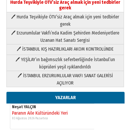
Hurda Teşvikiyle ÖTV’siz Araç almak için yeni tedbirler
gerek
🖊 Hurda Teşvikiyle ÖTV’siz Araç almak için yeni tedbirler
Neşat YALÇIN
gerek
Paranın Aile Kültüründeki Yeri
🖊 Erzurumlular Vakfı’nda Kadim Şehirden Medeniyetlere
03 Ağustos 2026 Pazartesi
Uzanan Hat Sanatı Sergisi
🖊 İSTANBUL KIŞ HAZIRLIKLARI AKOM KONTROLÜNDE
Yıldırım Gündoğdu
HAVVA’NIN ÜÇ KIZI
🖊 YEŞİLAY’ın bağımsızlık seferberliğinde İstanbul’un
09 Temmuz 2026 Perşembe
köprüleri yeşil ışıklandırıldı
🖊 İSTANBUL ERZURUMLULAR VAKFI SANAT GALERİSİ
Yusuf POLAT
AÇILIYOR
Şampiyonluk Sebahattin Şirin’e
yazar
11 Mayıs 2026 Pazartesi
YAZARLAR
Neşat YALÇIN
Paranın Aile Kültüründeki Yeri
03 Ağustos 2026 Pazartesi