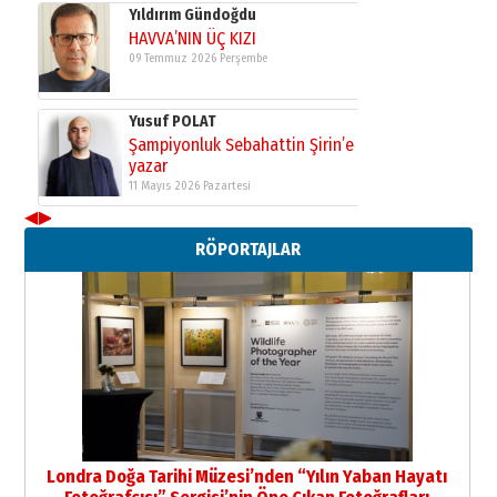
Yıldırım Gündoğdu
HAVVA’NIN ÜÇ KIZI
09 Temmuz 2026 Perşembe
Yusuf POLAT
Şampiyonluk Sebahattin Şirin’e
yazar
11 Mayıs 2026 Pazartesi
◀
▶
Neşat YALÇIN
RÖPORTAJLAR
Paranın Aile Kültüründeki Yeri
03 Ağustos 2026 Pazartesi
Yıldırım Gündoğdu
HAVVA’NIN ÜÇ KIZI
09 Temmuz 2026 Perşembe
Yusuf POLAT
Şampiyonluk Sebahattin Şirin’e
Londra Doğa Tarihi Müzesi’nden “Yılın Yaban Hayatı
yazar