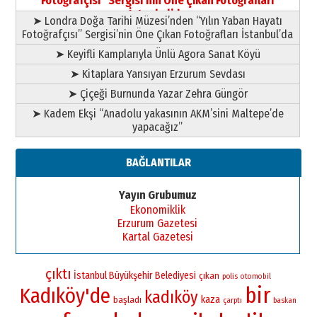
Fotoğrafçısı” Sergisi’nin Öne Çıkan Fotoğrafları
11 Mayıs 2026 Pazartesi
İstanbul’da
➤ Londra Doğa Tarihi Müzesi’nden “Yılın Yaban Hayatı
Fotoğrafçısı” Sergisi’nin Öne Çıkan Fotoğrafları İstanbul’da
➤ Keyifli Kamplarıyla Ünlü Agora Sanat Köyü
➤ Kitaplara Yansıyan Erzurum Sevdası
➤ Çiçeği Burnunda Yazar Zehra Güngör
➤ Kadem Ekşi “Anadolu yakasının AKM’sini Maltepe’de
yapacağız”
BAĞLANTILAR
Yayın Grubumuz
Ekonomiklik
Erzurum Gazetesi
Kartal Gazetesi
çıktı
İstanbul Büyükşehir Belediyesi
çıkan
polis
otomobil
bir
Kadıköy'de
kadıköy
kaza
başladı
çarptı
baskan