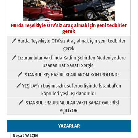
Hurda Teşvikiyle ÖTV’siz Araç almak için yeni tedbirler
gerek
🖊 Hurda Teşvikiyle ÖTV’siz Araç almak için yeni tedbirler
Neşat YALÇIN
gerek
Paranın Aile Kültüründeki Yeri
🖊 Erzurumlular Vakfı’nda Kadim Şehirden Medeniyetlere
03 Ağustos 2026 Pazartesi
Uzanan Hat Sanatı Sergisi
🖊 İSTANBUL KIŞ HAZIRLIKLARI AKOM KONTROLÜNDE
Yıldırım Gündoğdu
HAVVA’NIN ÜÇ KIZI
🖊 YEŞİLAY’ın bağımsızlık seferberliğinde İstanbul’un
09 Temmuz 2026 Perşembe
köprüleri yeşil ışıklandırıldı
🖊 İSTANBUL ERZURUMLULAR VAKFI SANAT GALERİSİ
Yusuf POLAT
AÇILIYOR
Şampiyonluk Sebahattin Şirin’e
yazar
11 Mayıs 2026 Pazartesi
YAZARLAR
Neşat YALÇIN