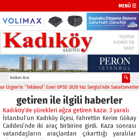
MENÜ ☰
zgen’in “Tekâmül” Eseri UPSD 2026 Yaz Sergisi’nde Sanatseverlerle B
getiren ile ilgili haberler
Kadıköy’de yürekleri ağza getiren kaza: 3 yaralı
İstanbul’un Kadıköy ilçesi, Fahrettin Kerim Gökay
Caddesi’nde iki araç birbirine girdi. Kaza sonrası
vatandaşların araçlardan çıkarttığı yaralılar