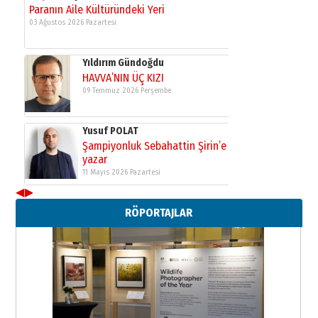
Paranın Aile Kültüründeki Yeri
03 Ağustos 2026 Pazartesi
Yıldırım Gündoğdu
HAVVA’NIN ÜÇ KIZI
09 Temmuz 2026 Perşembe
Yusuf POLAT
Şampiyonluk Sebahattin Şirin’e
yazar
11 Mayıs 2026 Pazartesi
◀
▶
Neşat YALÇIN
RÖPORTAJLAR
Paranın Aile Kültüründeki Yeri
03 Ağustos 2026 Pazartesi
Yıldırım Gündoğdu
HAVVA’NIN ÜÇ KIZI
09 Temmuz 2026 Perşembe