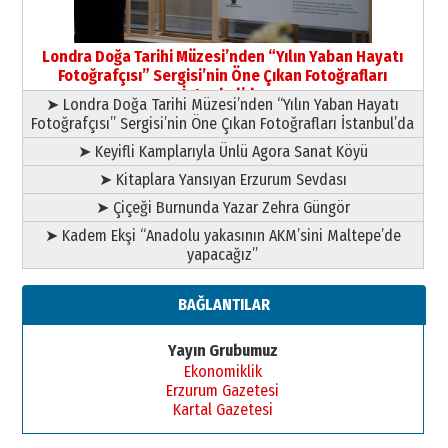
Yusuf POLAT
Şampiyonluk Sebahattin Şirin’e
Londra Doğa Tarihi Müzesi’nden “Yılın Yaban Hayatı
yazar
Fotoğrafçısı” Sergisi’nin Öne Çıkan Fotoğrafları
11 Mayıs 2026 Pazartesi
İstanbul’da
➤ Londra Doğa Tarihi Müzesi’nden “Yılın Yaban Hayatı
Fotoğrafçısı” Sergisi’nin Öne Çıkan Fotoğrafları İstanbul’da
➤ Keyifli Kamplarıyla Ünlü Agora Sanat Köyü
➤ Kitaplara Yansıyan Erzurum Sevdası
➤ Çiçeği Burnunda Yazar Zehra Güngör
➤ Kadem Ekşi “Anadolu yakasının AKM’sini Maltepe’de
yapacağız”
BAĞLANTILAR
Yayın Grubumuz
Ekonomiklik
Erzurum Gazetesi
Kartal Gazetesi