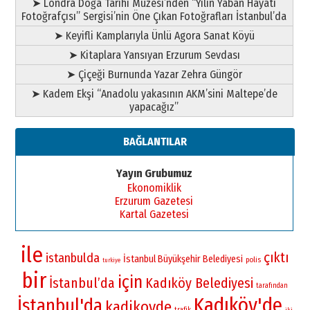
➤ Londra Doğa Tarihi Müzesi’nden “Yılın Yaban Hayatı
Fotoğrafçısı” Sergisi’nin Öne Çıkan Fotoğrafları İstanbul’da
➤ Keyifli Kamplarıyla Ünlü Agora Sanat Köyü
➤ Kitaplara Yansıyan Erzurum Sevdası
➤ Çiçeği Burnunda Yazar Zehra Güngör
➤ Kadem Ekşi “Anadolu yakasının AKM’sini Maltepe’de
yapacağız”
BAĞLANTILAR
Yayın Grubumuz
Ekonomiklik
Erzurum Gazetesi
Kartal Gazetesi
ile
çıktı
istanbulda
İstanbul Büyükşehir Belediyesi
polis
turkiye
bir
için
İstanbul’da
Kadıköy Belediyesi
tarafından
Kadıköy'de
İstanbul'da
kadikoyde
trafik
iki