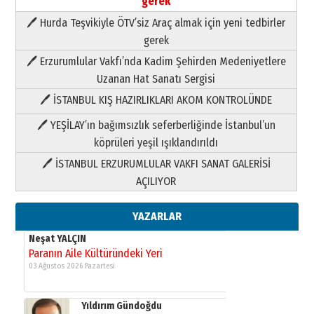
gerek
🖊 Hurda Teşvikiyle ÖTV’siz Araç almak için yeni tedbirler
Neşat YALÇIN
gerek
Paranın Aile Kültüründeki Yeri
🖊 Erzurumlular Vakfı’nda Kadim Şehirden Medeniyetlere
03 Ağustos 2026 Pazartesi
Uzanan Hat Sanatı Sergisi
🖊 İSTANBUL KIŞ HAZIRLIKLARI AKOM KONTROLÜNDE
Yıldırım Gündoğdu
HAVVA’NIN ÜÇ KIZI
🖊 YEŞİLAY’ın bağımsızlık seferberliğinde İstanbul’un
09 Temmuz 2026 Perşembe
köprüleri yeşil ışıklandırıldı
🖊 İSTANBUL ERZURUMLULAR VAKFI SANAT GALERİSİ
Yusuf POLAT
AÇILIYOR
Şampiyonluk Sebahattin Şirin’e
yazar
11 Mayıs 2026 Pazartesi
YAZARLAR
Neşat YALÇIN
Paranın Aile Kültüründeki Yeri
03 Ağustos 2026 Pazartesi
Yıldırım Gündoğdu