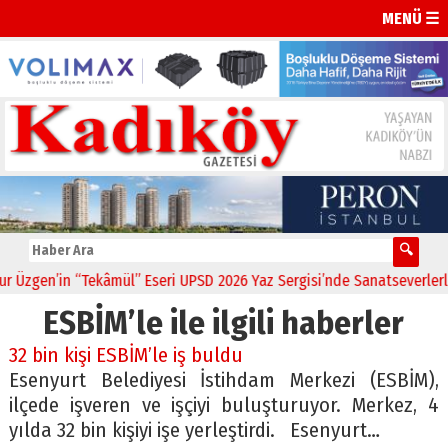
MENÜ ☰
zgen’in “Tekâmül” Eseri UPSD 2026 Yaz Sergisi’nde Sanatseverlerle B
ESBİM’le ile ilgili haberler
32 bin kişi ESBİM’le iş buldu
Esenyurt Belediyesi İstihdam Merkezi (ESBİM),
ilçede işveren ve işçiyi buluşturuyor. Merkez, 4
yılda 32 bin kişiyi işe yerleştirdi. Esenyurt…