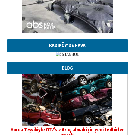
KADIKÖY'DE HAVA
BLOG
Hurda Teşvikiyle ÖTV’siz Araç almak için yeni tedbirler