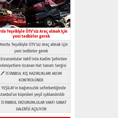
rda Teşvikiyle ÖTV’siz Araç almak için
yeni tedbirler gerek
Hurda Teşvikiyle ÖTV’siz Araç almak için
yeni tedbirler gerek
Neşat YALÇIN
 Erzurumlular Vakfı’nda Kadim Şehirden
Paranın Aile Kültüründeki Yeri
deniyetlere Uzanan Hat Sanatı Sergisi
03 Ağustos 2026 Pazartesi
🖊 İSTANBUL KIŞ HAZIRLIKLARI AKOM
KONTROLÜNDE
Yıldırım Gündoğdu
HAVVA’NIN ÜÇ KIZI
 YEŞİLAY’ın bağımsızlık seferberliğinde
09 Temmuz 2026 Perşembe
stanbul’un köprüleri yeşil ışıklandırıldı
 İSTANBUL ERZURUMLULAR VAKFI SANAT
Yusuf POLAT
GALERİSİ AÇILIYOR
Şampiyonluk Sebahattin
Şirin’e yazar