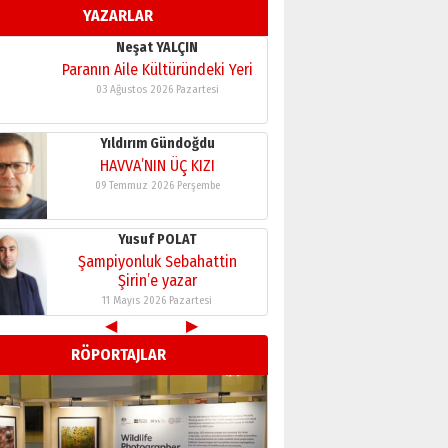
YAZARLAR
11 Mayıs 2026 Pazartesi
Neşat YALÇIN
Paranın Aile Kültüründeki Yeri
03 Ağustos 2026 Pazartesi
Yıldırım Gündoğdu
HAVVA’NIN ÜÇ KIZI
09 Temmuz 2026 Perşembe
Yusuf POLAT
Şampiyonluk Sebahattin
Şirin’e yazar
11 Mayıs 2026 Pazartesi
◀
▶
Neşat YALÇIN
RÖPORTAJLAR
Paranın Aile Kültüründeki Yeri
03 Ağustos 2026 Pazartesi
Yıldırım Gündoğdu