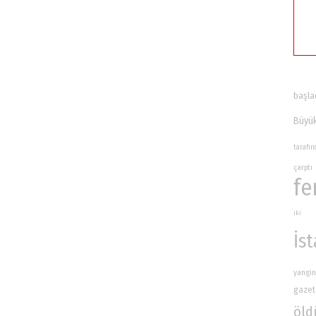
başla
Büyük
tarafı
çarptı
fe
iki
İs
yangin
gazet
öld