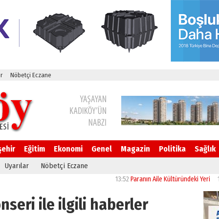
r
Nöbetçi Eczane
şehir
Eğitim
Ekonomi
Genel
Magazin
Politika
Sağlık
Uyarılar
Nöbetçi Eczane
13:52
Paranın Aile Kültüründeki Yeri
12:07
Bod
nseri ile ilgili haberler