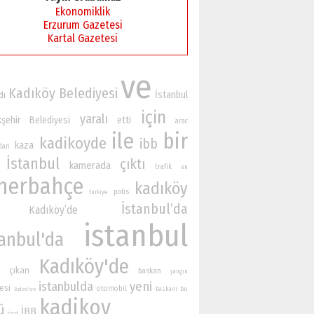
Ekonomiklik
Erzurum Gazetesi
Kartal Gazetesi
ve
Kadıköy Belediyesi
İstanbul
dı
için
yaralı
şehir Belediyesi
etti
arac
ile
bir
kadikoyde
ibb
kaza
ndan
İstanbul
çıktı
kamerada
trafik
en
nerbahçe
kadıköy
polis
turkiye
İstanbul’da
Kadıköy’de
istanbul
tanbul'da
Kadıköy'de
çıkan
baskan
yangın
istanbulda
yeni
esi
otomobil
bu
baskani
Belediye
kadikoy
ü
İBB
özel