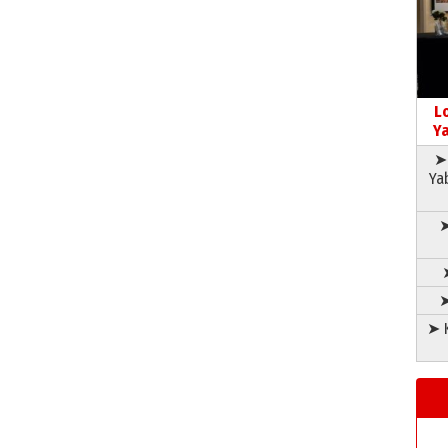
L
Ya
➤ 
Ya
➤
➤
➤ K