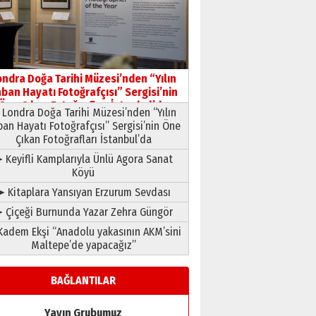
HAVVA’NIN ÜÇ KIZI
09 Temmuz 2026 Perşembe
Yusuf POLAT
Şampiyonluk Sebahattin
ondra Doğa Tarihi Müzesi’nden “Yılın
Şirin’e yazar
ban Hayatı Fotoğrafçısı” Sergisi’nin
11 Mayıs 2026 Pazartesi
Öne Çıkan Fotoğrafları İstanbul’da
Londra Doğa Tarihi Müzesi’nden “Yılın
ban Hayatı Fotoğrafçısı” Sergisi’nin Öne
Çıkan Fotoğrafları İstanbul’da
 Keyifli Kamplarıyla Ünlü Agora Sanat
Köyü
➤ Kitaplara Yansıyan Erzurum Sevdası
 Çiçeği Burnunda Yazar Zehra Güngör
adem Ekşi “Anadolu yakasının AKM’sini
Maltepe’de yapacağız”
BAĞLANTILAR
Yayın Grubumuz