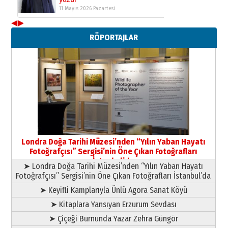
11 Mayıs 2026 Pazartesi
◀
▶
Neşat YALÇIN
RÖPORTAJLAR
Paranın Aile Kültüründeki Yeri
03 Ağustos 2026 Pazartesi
Yıldırım Gündoğdu
HAVVA’NIN ÜÇ KIZI
09 Temmuz 2026 Perşembe
Yusuf POLAT
Şampiyonluk Sebahattin Şirin’e
Londra Doğa Tarihi Müzesi’nden “Yılın Yaban Hayatı
yazar
Fotoğrafçısı” Sergisi’nin Öne Çıkan Fotoğrafları
11 Mayıs 2026 Pazartesi
İstanbul’da
➤ Londra Doğa Tarihi Müzesi’nden “Yılın Yaban Hayatı
Fotoğrafçısı” Sergisi’nin Öne Çıkan Fotoğrafları İstanbul’da
➤ Keyifli Kamplarıyla Ünlü Agora Sanat Köyü
➤ Kitaplara Yansıyan Erzurum Sevdası
➤ Çiçeği Burnunda Yazar Zehra Güngör