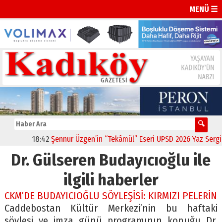
MENÜ ☰
18:42
Şennur Üzgen’in “Tekâmül” Eseri UPSD 2026 Yaz Sergisi’
Dr. Gülseren Budayıcıoğlu ile
ilgili haberler
CKM’DE BUDAYICIOĞLU SÖYLEŞİSİ: KIRMIZI PELERİN
Caddebostan Kültür Merkezi’nin bu haftaki
söyleşi ve imza günü programının konuğu Dr.