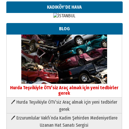
KADIKÖY'DE HAVA
BLOG
Hurda Teşvikiyle ÖTV’siz Araç almak için yeni tedbirler
gerek
🖊 Hurda Teşvikiyle ÖTV’siz Araç almak için yeni tedbirler
Neşat YALÇIN
gerek
Paranın Aile Kültüründeki Yeri
🖊 Erzurumlular Vakfı’nda Kadim Şehirden Medeniyetlere
03 Ağustos 2026 Pazartesi
Uzanan Hat Sanatı Sergisi