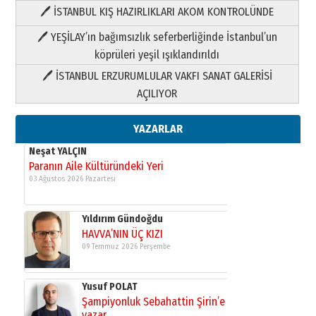
🖊 İSTANBUL KIŞ HAZIRLIKLARI AKOM KONTROLÜNDE
Yıldırım Gündoğdu
HAVVA’NIN ÜÇ KIZI
🖊 YEŞİLAY’ın bağımsızlık seferberliğinde İstanbul’un
09 Temmuz 2026 Perşembe
köprüleri yeşil ışıklandırıldı
🖊 İSTANBUL ERZURUMLULAR VAKFI SANAT GALERİSİ
Yusuf POLAT
AÇILIYOR
Şampiyonluk Sebahattin Şirin’e
yazar
11 Mayıs 2026 Pazartesi
YAZARLAR
Neşat YALÇIN
Paranın Aile Kültüründeki Yeri
03 Ağustos 2026 Pazartesi
Yıldırım Gündoğdu
HAVVA’NIN ÜÇ KIZI
09 Temmuz 2026 Perşembe
Yusuf POLAT
Şampiyonluk Sebahattin Şirin’e
yazar