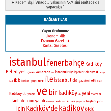
➤ Kadem Ekşi “Anadolu yakasının AKM’sini Maltepe’de
yapacağız”
BAĞLANTILAR
Yayın Grubumuz
Ekonomiklik
Erzurum Gazetesi
Kartal Gazetesi
istanbul
fenerbahçe
Kadıköy
Belediyesi
kamerada
İstanbul Büyükşehir Belediyesi
çıkan
bu
turkiye
ile
İstanbul’da
ibb
etti
gazetesi
baskan
çarptı
trafik
arac
özel
ve
bir
kadıköy
yeni
Kadıköy’de
yangin
otomobil
iki
istanbulda
yaralı
İBB
başladı
polis
tarafından
baskani
yangın
en
Belediye
kadikoy
Kadıköy'de
için
öldü