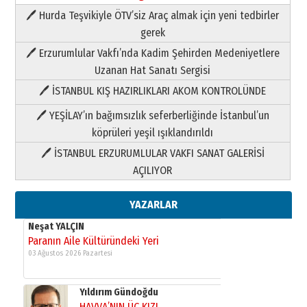
🖊 Hurda Teşvikiyle ÖTV’siz Araç almak için yeni tedbirler
Neşat YALÇIN
gerek
Paranın Aile Kültüründeki Yeri
🖊 Erzurumlular Vakfı’nda Kadim Şehirden Medeniyetlere
03 Ağustos 2026 Pazartesi
Uzanan Hat Sanatı Sergisi
🖊 İSTANBUL KIŞ HAZIRLIKLARI AKOM KONTROLÜNDE
Yıldırım Gündoğdu
HAVVA’NIN ÜÇ KIZI
🖊 YEŞİLAY’ın bağımsızlık seferberliğinde İstanbul’un
09 Temmuz 2026 Perşembe
köprüleri yeşil ışıklandırıldı
🖊 İSTANBUL ERZURUMLULAR VAKFI SANAT GALERİSİ
Yusuf POLAT
AÇILIYOR
Şampiyonluk Sebahattin Şirin’e
yazar
11 Mayıs 2026 Pazartesi
YAZARLAR
Neşat YALÇIN
Paranın Aile Kültüründeki Yeri
03 Ağustos 2026 Pazartesi
Yıldırım Gündoğdu
HAVVA’NIN ÜÇ KIZI