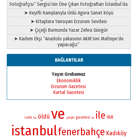
Fotoğrafçısı” Sergisi’nin Öne Çıkan Fotoğrafları İstanbul’da
➤ Keyifli Kamplarıyla Ünlü Agora Sanat Köyü
➤ Kitaplara Yansıyan Erzurum Sevdası
➤ Çiçeği Burnunda Yazar Zehra Güngör
➤ Kadem Ekşi “Anadolu yakasının AKM’sini Maltepe’de
yapacağız”
BAĞLANTILAR
Yayın Grubumuz
Ekonomiklik
Erzurum Gazetesi
Kartal Gazetesi
ve
ile
öldü
İBB
gazetesi
çarptı
trafik
bu
en
istanbul
fenerbahçe
Kadıköy