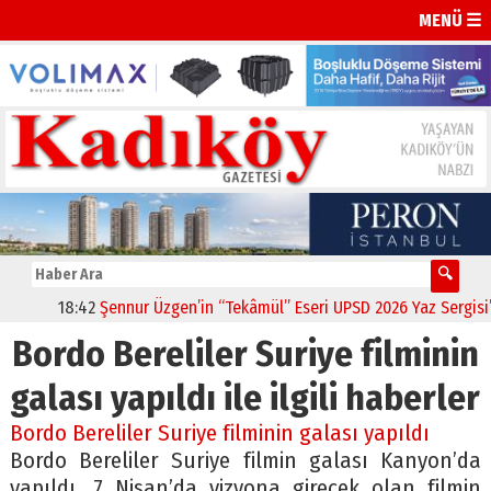
MENÜ ☰
18:42
Şennur Üzgen’in “Tekâmül” Eseri UPSD 2026 Yaz Sergisi’nd
Bordo Bereliler Suriye filminin
galası yapıldı ile ilgili haberler
Bordo Bereliler Suriye filminin galası yapıldı
Bordo Bereliler Suriye filmin galası Kanyon’da
yapıldı. 7 Nisan’da vizyona girecek olan filmin