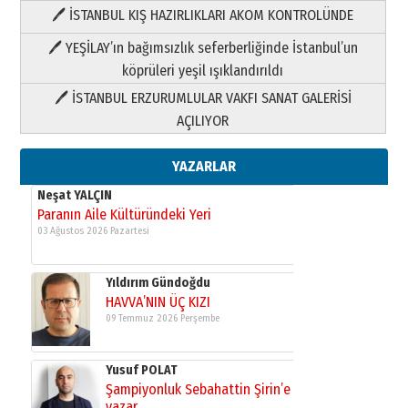
🖊 İSTANBUL KIŞ HAZIRLIKLARI AKOM KONTROLÜNDE
Yıldırım Gündoğdu
HAVVA’NIN ÜÇ KIZI
🖊 YEŞİLAY’ın bağımsızlık seferberliğinde İstanbul’un
09 Temmuz 2026 Perşembe
köprüleri yeşil ışıklandırıldı
🖊 İSTANBUL ERZURUMLULAR VAKFI SANAT GALERİSİ
Yusuf POLAT
AÇILIYOR
Şampiyonluk Sebahattin Şirin’e
yazar
11 Mayıs 2026 Pazartesi
YAZARLAR
Neşat YALÇIN
Paranın Aile Kültüründeki Yeri
03 Ağustos 2026 Pazartesi
Yıldırım Gündoğdu
HAVVA’NIN ÜÇ KIZI
09 Temmuz 2026 Perşembe
Yusuf POLAT
Şampiyonluk Sebahattin Şirin’e
yazar