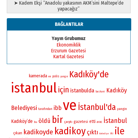
➤ Kadem Ekşi “Anadolu yakasının AKM’sini Maltepe’de
yapacağız”
BAĞLANTILAR
Yayın Grubumuz
Ekonomiklik
Erzurum Gazetesi
Kartal Gazetesi
Kadıköy'de
kamerada
polis
en
yangın
istanbul
için
Kadıköy
istanbulda
baskani
ve
İstanbul'da
Belediyesi
ibb
yangin
tarafından
bir
İstanbul
öldü
Kadıköy’de
etti
gazetesi
çarptı
bu
arac
kadikoy
ile
kadikoyde
çıktı
çıkan
iki
Belediye