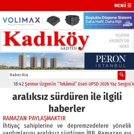
MENÜ ☰
18:42
Şennur Üzgen’in “Tekâmül” Eseri UPSD 2026 Yaz Sergisi’nde
aralıksız sürdüren ile ilgili
haberler
RAMAZAN PAYLAŞMAKTIR
İhtiyaç sahiplerine ve depremzedelere yönelik
yardımlarını aralıksız sürdüren İBB, Ramazan ayı