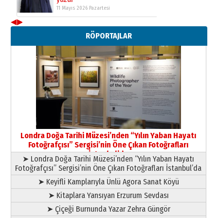
11 Mayıs 2026 Pazartesi
◀
▶
Neşat YALÇIN
RÖPORTAJLAR
Paranın Aile Kültüründeki Yeri
03 Ağustos 2026 Pazartesi
Yıldırım Gündoğdu
HAVVA’NIN ÜÇ KIZI
09 Temmuz 2026 Perşembe
Yusuf POLAT
Şampiyonluk Sebahattin Şirin’e
Londra Doğa Tarihi Müzesi’nden “Yılın Yaban Hayatı
yazar
Fotoğrafçısı” Sergisi’nin Öne Çıkan Fotoğrafları
11 Mayıs 2026 Pazartesi
İstanbul’da
➤ Londra Doğa Tarihi Müzesi’nden “Yılın Yaban Hayatı
Fotoğrafçısı” Sergisi’nin Öne Çıkan Fotoğrafları İstanbul’da
➤ Keyifli Kamplarıyla Ünlü Agora Sanat Köyü
➤ Kitaplara Yansıyan Erzurum Sevdası
➤ Çiçeği Burnunda Yazar Zehra Güngör