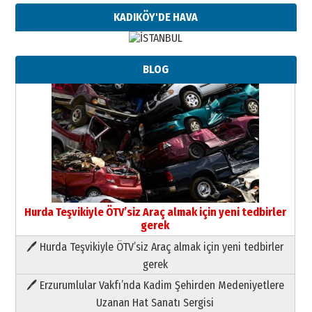
KADIKÖY'DE HAVA
BLOG
Hurda Teşvikiyle ÖTV’siz Araç almak için yeni tedbirler
gerek
🖊 Hurda Teşvikiyle ÖTV’siz Araç almak için yeni tedbirler
Neşat YALÇIN
gerek
Paranın Aile Kültüründeki Yeri
🖊 Erzurumlular Vakfı’nda Kadim Şehirden Medeniyetlere
03 Ağustos 2026 Pazartesi
Uzanan Hat Sanatı Sergisi