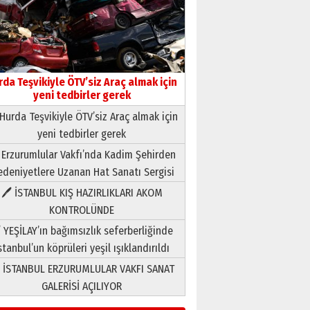
rda Teşvikiyle ÖTV’siz Araç almak için
yeni tedbirler gerek
Hurda Teşvikiyle ÖTV’siz Araç almak için
yeni tedbirler gerek
Neşat YALÇIN
 Erzurumlular Vakfı’nda Kadim Şehirden
Paranın Aile Kültüründeki Yeri
deniyetlere Uzanan Hat Sanatı Sergisi
03 Ağustos 2026 Pazartesi
🖊 İSTANBUL KIŞ HAZIRLIKLARI AKOM
KONTROLÜNDE
Yıldırım Gündoğdu
HAVVA’NIN ÜÇ KIZI
 YEŞİLAY’ın bağımsızlık seferberliğinde
09 Temmuz 2026 Perşembe
stanbul’un köprüleri yeşil ışıklandırıldı
 İSTANBUL ERZURUMLULAR VAKFI SANAT
Yusuf POLAT
GALERİSİ AÇILIYOR
Şampiyonluk Sebahattin
Şirin’e yazar