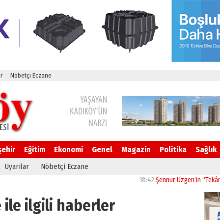
r
Nöbetçi Eczane
şehir
Eğitim
Ekonomi
Genel
Magazin
Politika
Sağlık
Uyarılar
Nöbetçi Eczane
18:42
Şennur Üzgen’in “Tekâmül” Eseri UPS
ile ilgili haberler