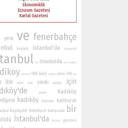
Ekonomiklik
Erzurum Gazetesi
Kartal Gazetesi
ve
fenerbahçe
yeni
n
anbul
İstanbul’da
başladı
otomobil
stanbul
istanbulda
iki
yangın
özel
dikoy
İBB
kaza
etti
çıkan
bu
turkiye
Belediye
için
ı
ibb
yaralı
yangin
polis
arac
dıköy'de
Kadıköy
çarptı
kadıköy
ediyesi
Kadıköy’de
tarafından
bir
kamerada
tanbul Büyükşehir Belediyesi
İstanbul'da
öldü
gazetesi
baskani