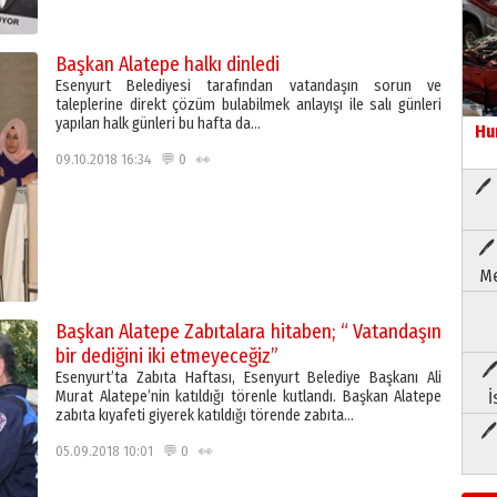
Başkan Alatepe halkı dinledi
Esenyurt Belediyesi tarafından vatandaşın sorun ve
taleplerine direkt çözüm bulabilmek anlayışı ile salı günleri
yapılan halk günleri bu hafta da…
Hu
09.10.2018 16:34 💬 0 👀
🖊 
🖊
Me
Başkan Alatepe Zabıtalara hitaben; “ Vatandaşın
bir dediğini iki etmeyeceğiz”
🖊
Esenyurt’ta Zabıta Haftası, Esenyurt Belediye Başkanı Ali
Murat Alatepe’nin katıldığı törenle kutlandı. Başkan Alatepe
İ
zabıta kıyafeti giyerek katıldığı törende zabıta…
🖊
05.09.2018 10:01 💬 0 👀