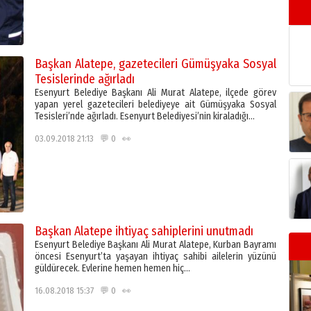
Başkan Alatepe, gazetecileri Gümüşyaka Sosyal
Tesislerinde ağırladı
Esenyurt Belediye Başkanı Ali Murat Alatepe, ilçede görev
yapan yerel gazetecileri belediyeye ait Gümüşyaka Sosyal
Tesisleri’nde ağırladı. Esenyurt Belediyesi’nin kiraladığı…
03.09.2018 21:13 💬 0 👀
Başkan Alatepe ihtiyaç sahiplerini unutmadı
Esenyurt Belediye Başkanı Ali Murat Alatepe, Kurban Bayramı
öncesi Esenyurt’ta yaşayan ihtiyaç sahibi ailelerin yüzünü
güldürecek. Evlerine hemen hemen hiç…
16.08.2018 15:37 💬 0 👀