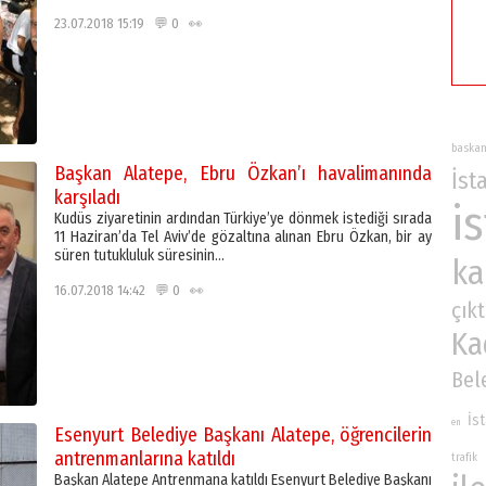
23.07.2018 15:19 💬 0 👀
baska
Başkan Alatepe, Ebru Özkan’ı havalimanında
İst
karşıladı
i
Kudüs ziyaretinin ardından Türkiye’ye dönmek istediği sırada
11 Haziran’da Tel Aviv’de gözaltına alınan Ebru Özkan, bir ay
süren tutukluluk süresinin…
ka
16.07.2018 14:42 💬 0 👀
çıkt
Ka
Bel
İs
en
Esenyurt Belediye Başkanı Alatepe, öğrencilerin
antrenmanlarına katıldı
trafik
Başkan Alatepe Antrenmana katıldı Esenyurt Belediye Başkanı