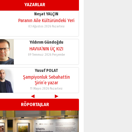
YAZARLAR
11 Mayıs 2026 Pazartesi
Neşat YALÇIN
Paranın Aile Kültüründeki Yeri
03 Ağustos 2026 Pazartesi
Yıldırım Gündoğdu
HAVVA’NIN ÜÇ KIZI
09 Temmuz 2026 Perşembe
Yusuf POLAT
Şampiyonluk Sebahattin
Şirin’e yazar
11 Mayıs 2026 Pazartesi
◀
▶
Neşat YALÇIN
RÖPORTAJLAR
Paranın Aile Kültüründeki Yeri
03 Ağustos 2026 Pazartesi
Yıldırım Gündoğdu