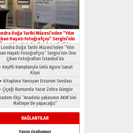
HAVVA’NIN ÜÇ KIZI
09 Temmuz 2026 Perşembe
Yusuf POLAT
Şampiyonluk Sebahattin
ondra Doğa Tarihi Müzesi’nden “Yılın
Şirin’e yazar
ban Hayatı Fotoğrafçısı” Sergisi’nin
11 Mayıs 2026 Pazartesi
Öne Çıkan Fotoğrafları İstanbul’da
Londra Doğa Tarihi Müzesi’nden “Yılın
ban Hayatı Fotoğrafçısı” Sergisi’nin Öne
Çıkan Fotoğrafları İstanbul’da
 Keyifli Kamplarıyla Ünlü Agora Sanat
Köyü
➤ Kitaplara Yansıyan Erzurum Sevdası
 Çiçeği Burnunda Yazar Zehra Güngör
adem Ekşi “Anadolu yakasının AKM’sini
Maltepe’de yapacağız”
BAĞLANTILAR
Yayın Grubumuz