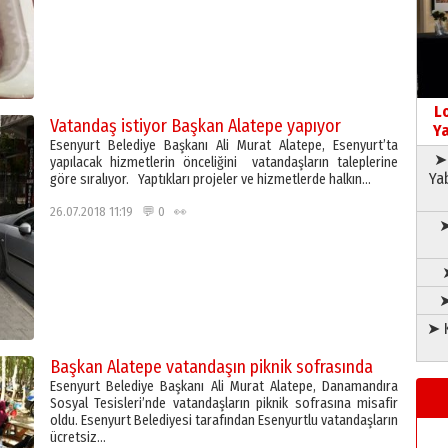
L
Vatandaş istiyor Başkan Alatepe yapıyor
Ya
Esenyurt Belediye Başkanı Ali Murat Alatepe, Esenyurt’ta
➤ 
yapılacak hizmetlerin önceliğini vatandaşların taleplerine
Ya
göre sıralıyor. Yaptıkları projeler ve hizmetlerde halkın…
26.07.2018 11:19 💬 0 👀
➤
➤
➤ K
Başkan Alatepe vatandaşın piknik sofrasında
Esenyurt Belediye Başkanı Ali Murat Alatepe, Danamandıra
Sosyal Tesisleri’nde vatandaşların piknik sofrasına misafir
oldu. Esenyurt Belediyesi tarafından Esenyurtlu vatandaşların
ücretsiz…