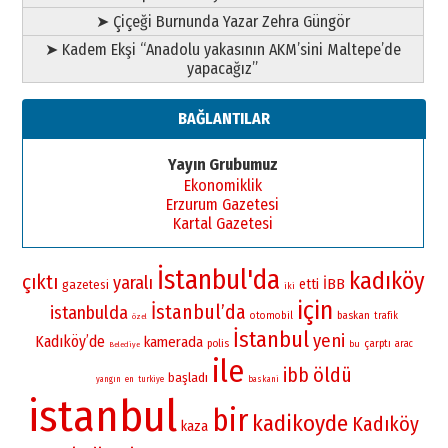
➤ Çiçeği Burnunda Yazar Zehra Güngör
➤ Kadem Ekşi “Anadolu yakasının AKM’sini Maltepe’de
yapacağız”
BAĞLANTILAR
Yayın Grubumuz
Ekonomiklik
Erzurum Gazetesi
Kartal Gazetesi
İstanbul'da
kadıköy
çıktı
yaralı
İBB
etti
gazetesi
iki
için
İstanbul’da
istanbulda
otomobil
baskan
trafik
özel
İstanbul
yeni
Kadıköy’de
kamerada
polis
çarptı
bu
arac
Belediye
ile
öldü
ibb
başladı
yangın
en
turkiye
baskani
istanbul
bir
kadikoyde
Kadıköy
kaza