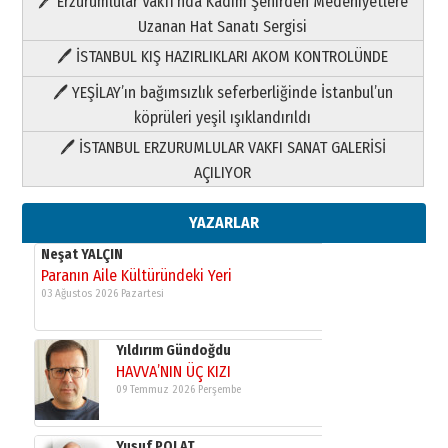
🖊 Erzurumlular Vakfı’nda Kadim Şehirden Medeniyetlere
03 Ağustos 2026 Pazartesi
Uzanan Hat Sanatı Sergisi
🖊 İSTANBUL KIŞ HAZIRLIKLARI AKOM KONTROLÜNDE
Yıldırım Gündoğdu
HAVVA’NIN ÜÇ KIZI
🖊 YEŞİLAY’ın bağımsızlık seferberliğinde İstanbul’un
09 Temmuz 2026 Perşembe
köprüleri yeşil ışıklandırıldı
🖊 İSTANBUL ERZURUMLULAR VAKFI SANAT GALERİSİ
Yusuf POLAT
AÇILIYOR
Şampiyonluk Sebahattin Şirin’e
yazar
11 Mayıs 2026 Pazartesi
YAZARLAR
Neşat YALÇIN
Paranın Aile Kültüründeki Yeri
03 Ağustos 2026 Pazartesi
Yıldırım Gündoğdu
HAVVA’NIN ÜÇ KIZI
09 Temmuz 2026 Perşembe
Yusuf POLAT