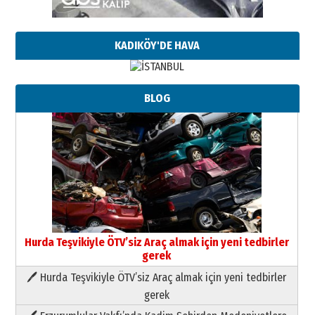
KADIKÖY'DE HAVA
BLOG
Hurda Teşvikiyle ÖTV’siz Araç almak için yeni tedbirler
gerek
🖊 Hurda Teşvikiyle ÖTV’siz Araç almak için yeni tedbirler
Neşat YALÇIN
gerek
Paranın Aile Kültüründeki Yeri