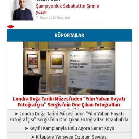
Şampiyonluk Sebahattin Şirin’e
yazar
11 Mayıs 2026 Pazartesi
◀
▶
Neşat YALÇIN
RÖPORTAJLAR
Paranın Aile Kültüründeki Yeri
03 Ağustos 2026 Pazartesi
Yıldırım Gündoğdu
HAVVA’NIN ÜÇ KIZI
09 Temmuz 2026 Perşembe
Yusuf POLAT
Şampiyonluk Sebahattin Şirin’e
Londra Doğa Tarihi Müzesi’nden “Yılın Yaban Hayatı
yazar
Fotoğrafçısı” Sergisi’nin Öne Çıkan Fotoğrafları
11 Mayıs 2026 Pazartesi
İstanbul’da
➤ Londra Doğa Tarihi Müzesi’nden “Yılın Yaban Hayatı
Fotoğrafçısı” Sergisi’nin Öne Çıkan Fotoğrafları İstanbul’da
➤ Keyifli Kamplarıyla Ünlü Agora Sanat Köyü
➤ Kitaplara Yansıyan Erzurum Sevdası