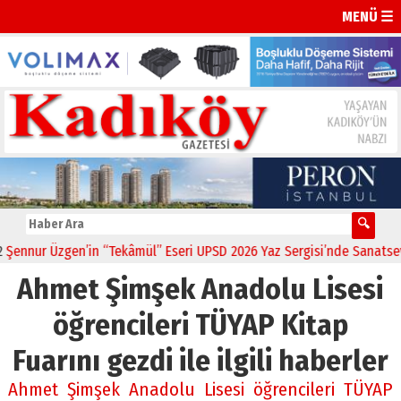
MENÜ ☰
nnur Üzgen’in “Tekâmül” Eseri UPSD 2026 Yaz Sergisi’nde Sanatseverl
Ahmet Şimşek Anadolu Lisesi
öğrencileri TÜYAP Kitap
Fuarını gezdi ile ilgili haberler
Ahmet Şimşek Anadolu Lisesi öğrencileri TÜYAP