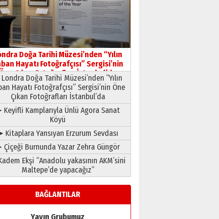
HAVVA’NIN ÜÇ KIZI
09 Temmuz 2026 Perşembe
Yusuf POLAT
Şampiyonluk Sebahattin
ondra Doğa Tarihi Müzesi’nden “Yılın
Şirin’e yazar
ban Hayatı Fotoğrafçısı” Sergisi’nin
11 Mayıs 2026 Pazartesi
Öne Çıkan Fotoğrafları İstanbul’da
Londra Doğa Tarihi Müzesi’nden “Yılın
ban Hayatı Fotoğrafçısı” Sergisi’nin Öne
Çıkan Fotoğrafları İstanbul’da
 Keyifli Kamplarıyla Ünlü Agora Sanat
Köyü
➤ Kitaplara Yansıyan Erzurum Sevdası
 Çiçeği Burnunda Yazar Zehra Güngör
adem Ekşi “Anadolu yakasının AKM’sini
Maltepe’de yapacağız”
BAĞLANTILAR
Yayın Grubumuz