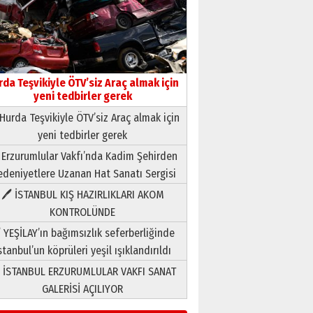
rda Teşvikiyle ÖTV’siz Araç almak için
yeni tedbirler gerek
Hurda Teşvikiyle ÖTV’siz Araç almak için
yeni tedbirler gerek
Neşat YALÇIN
 Erzurumlular Vakfı’nda Kadim Şehirden
Paranın Aile Kültüründeki Yeri
deniyetlere Uzanan Hat Sanatı Sergisi
03 Ağustos 2026 Pazartesi
🖊 İSTANBUL KIŞ HAZIRLIKLARI AKOM
KONTROLÜNDE
Yıldırım Gündoğdu
HAVVA’NIN ÜÇ KIZI
 YEŞİLAY’ın bağımsızlık seferberliğinde
09 Temmuz 2026 Perşembe
stanbul’un köprüleri yeşil ışıklandırıldı
 İSTANBUL ERZURUMLULAR VAKFI SANAT
Yusuf POLAT
GALERİSİ AÇILIYOR
Şampiyonluk Sebahattin
Şirin’e yazar