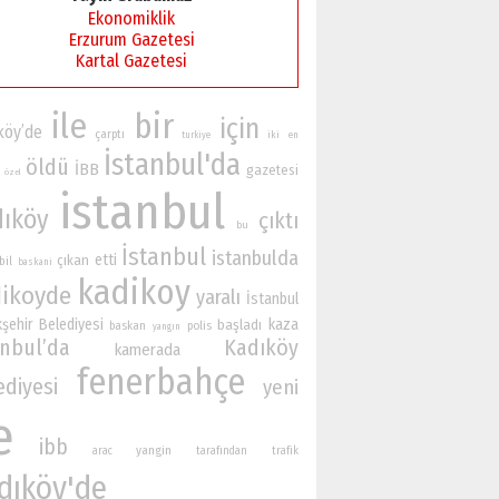
Ekonomiklik
Erzurum Gazetesi
Kartal Gazetesi
ile
bir
için
köy’de
çarptı
iki
turkiye
en
İstanbul'da
öldü
İBB
gazetesi
özel
istanbul
dıköy
çıktı
bu
İstanbul
istanbulda
etti
çıkan
bil
baskani
kadikoy
ikoyde
yaralı
İstanbul
şehir Belediyesi
kaza
başladı
baskan
polis
yangın
anbul’da
Kadıköy
kamerada
fenerbahçe
ediyesi
yeni
e
ibb
yangin
arac
tarafından
trafik
dıköy'de