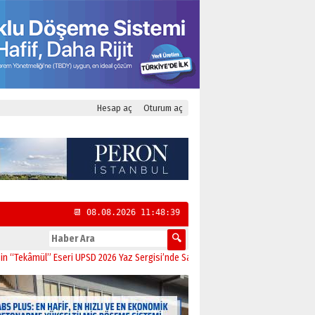
Hesap aç
Oturum aç
📆 08.08.2026 11:48:40
mül” Eseri UPSD 2026 Yaz Sergisi’nde Sanatseverlerle Buluştu
11:21
CHP Kadıkö