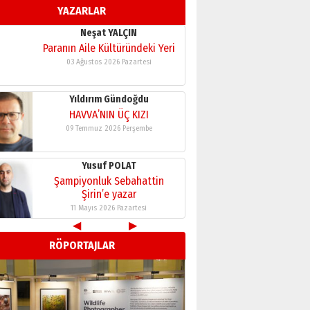
YAZARLAR
11 Mayıs 2026 Pazartesi
Neşat YALÇIN
Paranın Aile Kültüründeki Yeri
03 Ağustos 2026 Pazartesi
Yıldırım Gündoğdu
HAVVA’NIN ÜÇ KIZI
09 Temmuz 2026 Perşembe
Yusuf POLAT
Şampiyonluk Sebahattin
Şirin’e yazar
11 Mayıs 2026 Pazartesi
◀
▶
Neşat YALÇIN
RÖPORTAJLAR
Paranın Aile Kültüründeki Yeri
03 Ağustos 2026 Pazartesi
Yıldırım Gündoğdu