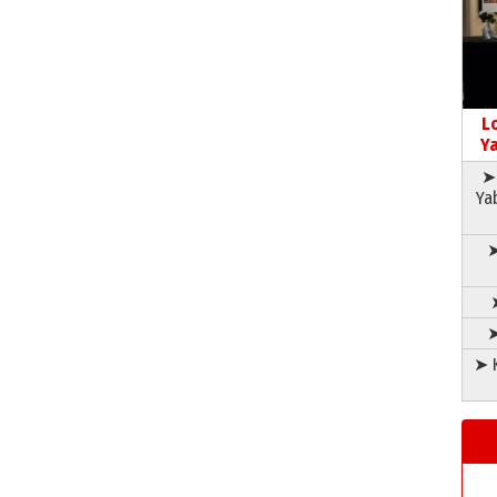
L
Ya
➤ 
Ya
➤
➤
➤ K