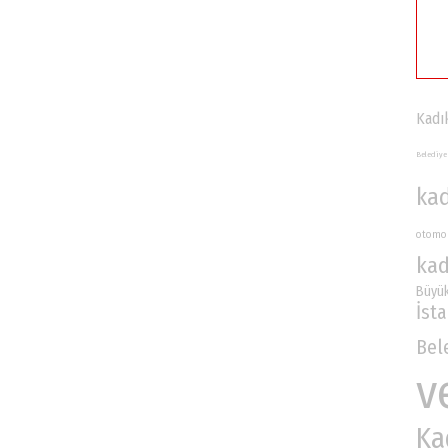
Kadı
Belediye
ka
otomo
kad
Büyük
İst
Bel
v
Ka