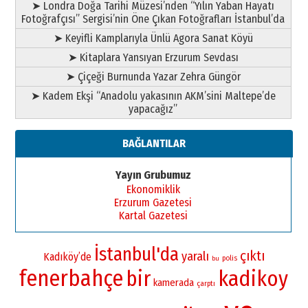
➤ Londra Doğa Tarihi Müzesi’nden “Yılın Yaban Hayatı
Fotoğrafçısı” Sergisi’nin Öne Çıkan Fotoğrafları İstanbul’da
➤ Keyifli Kamplarıyla Ünlü Agora Sanat Köyü
➤ Kitaplara Yansıyan Erzurum Sevdası
➤ Çiçeği Burnunda Yazar Zehra Güngör
➤ Kadem Ekşi “Anadolu yakasının AKM’sini Maltepe’de
yapacağız”
BAĞLANTILAR
Yayın Grubumuz
Ekonomiklik
Erzurum Gazetesi
Kartal Gazetesi
İstanbul'da
çıktı
yaralı
Kadıköy’de
polis
bu
fenerbahçe
bir
kadikoy
kamerada
çarptı