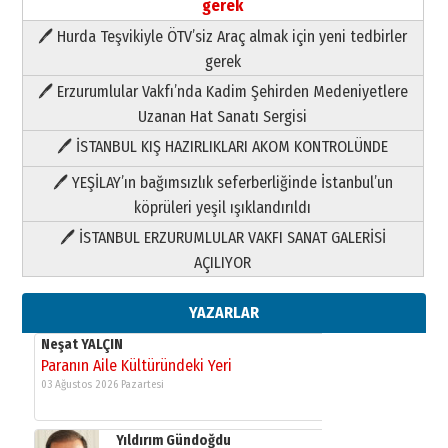
gerek
🖊 Hurda Teşvikiyle ÖTV’siz Araç almak için yeni tedbirler
Neşat YALÇIN
gerek
Paranın Aile Kültüründeki Yeri
🖊 Erzurumlular Vakfı’nda Kadim Şehirden Medeniyetlere
03 Ağustos 2026 Pazartesi
Uzanan Hat Sanatı Sergisi
🖊 İSTANBUL KIŞ HAZIRLIKLARI AKOM KONTROLÜNDE
Yıldırım Gündoğdu
HAVVA’NIN ÜÇ KIZI
🖊 YEŞİLAY’ın bağımsızlık seferberliğinde İstanbul’un
09 Temmuz 2026 Perşembe
köprüleri yeşil ışıklandırıldı
🖊 İSTANBUL ERZURUMLULAR VAKFI SANAT GALERİSİ
Yusuf POLAT
AÇILIYOR
Şampiyonluk Sebahattin Şirin’e
yazar
11 Mayıs 2026 Pazartesi
YAZARLAR
Neşat YALÇIN
Paranın Aile Kültüründeki Yeri
03 Ağustos 2026 Pazartesi
Yıldırım Gündoğdu