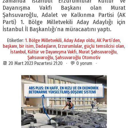
zamanda İstanbul Erzurumlular Kültür ve
Dayanışma Vakfı Başkanı olan Murat
Şahsuvaroğlu, Adalet ve Kalkınma Partisi (AK
Parti) 1. Bölge Milletvekili Aday Adaylığı için
İstanbul İl Başkanlığı’na müracaatını yaptı.
Etiketler:
1. Bölge Milletvekili
,
Aday Adayı oldu
,
AK Parti’den
,
başkanı
,
bir isim
,
Dadaşların
,
Erzurumlular
,
güçlü temsilcisi olan
,
İstanbul
,
Kültür ve Dayanışma Vakfı
,
Murat Şahsuvaroğlu
,
Şahsuvaroğlu
,
Şahsuvaroğlu Otomotiv
📆 20 Mart 2023 Pazartesi 21:20 · 💬 0 yorum ·