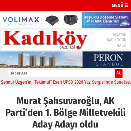
MENÜ ☰
nur Üzgen’in “Tekâmül” Eseri UPSD 2026 Yaz Sergisi’nde Sanatseverle
Murat Şahsuvaroğlu, AK
Parti’den 1. Bölge Milletvekili
Aday Adayı oldu