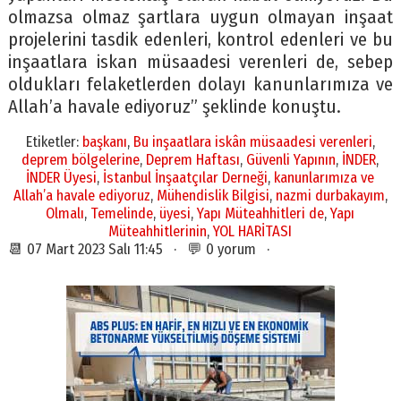
olmazsa olmaz şartlara uygun olmayan inşaat
projelerini tasdik edenleri, kontrol edenleri ve bu
inşaatlara iskan müsaadesi verenleri de, sebep
oldukları felaketlerden dolayı kanunlarımıza ve
Allah’a havale ediyoruz” şeklinde konuştu.
Etiketler:
başkanı
,
Bu inşaatlara iskân müsaadesi verenleri
,
deprem bölgelerine
,
Deprem Haftası
,
Güvenli Yapının
,
İNDER
,
İNDER Üyesi
,
İstanbul İnşaatçılar Derneği
,
kanunlarımıza ve
Allah’a havale ediyoruz
,
Mühendislik Bilgisi
,
nazmi durbakayım
,
Olmalı
,
Temelinde
,
üyesi
,
Yapı Müteahhitleri de
,
Yapı
Müteahhitlerinin
,
YOL HARİTASI
📆 07 Mart 2023 Salı 11:45 · 💬 0 yorum ·