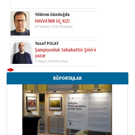
03 Ağustos 2026 Pazartesi
Yıldırım Gündoğdu
HAVVA’NIN ÜÇ KIZI
09 Temmuz 2026 Perşembe
Yusuf POLAT
Şampiyonluk Sebahattin Şirin’e
yazar
11 Mayıs 2026 Pazartesi
◀
▶
RÖPORTAJLAR