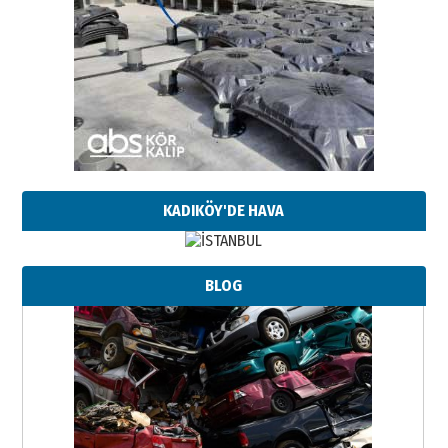
KADIKÖY'DE HAVA
BLOG
Neşat YALÇIN
Paranın Aile Kültüründeki Yeri
03 Ağustos 2026 Pazartesi
Yıldırım Gündoğdu
HAVVA’NIN ÜÇ KIZI
09 Temmuz 2026 Perşembe