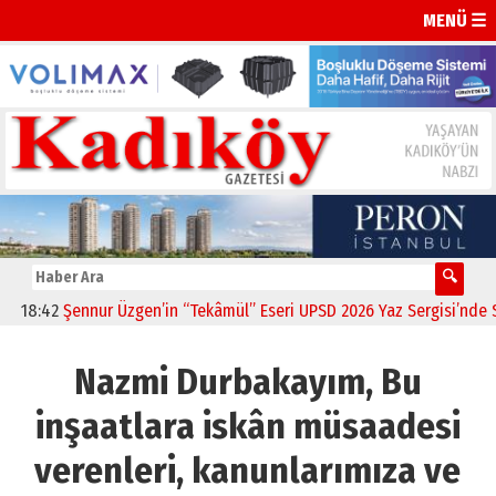
MENÜ ☰
:42
Şennur Üzgen’in “Tekâmül” Eseri UPSD 2026 Yaz Sergisi’nde Sanat
Nazmi Durbakayım, Bu
inşaatlara iskân müsaadesi
verenleri, kanunlarımıza ve