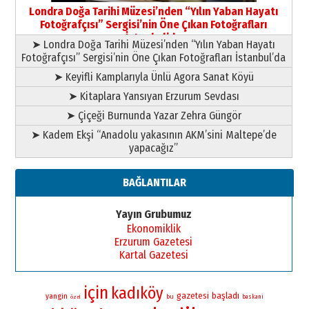
Londra Doğa Tarihi Müzesi’nden “Yılın Yaban Hayatı
Fotoğrafçısı” Sergisi’nin Öne Çıkan Fotoğrafları
İstanbul’da
➤ Londra Doğa Tarihi Müzesi’nden “Yılın Yaban Hayatı
Fotoğrafçısı” Sergisi’nin Öne Çıkan Fotoğrafları İstanbul’da
➤ Keyifli Kamplarıyla Ünlü Agora Sanat Köyü
➤ Kitaplara Yansıyan Erzurum Sevdası
➤ Çiçeği Burnunda Yazar Zehra Güngör
➤ Kadem Ekşi “Anadolu yakasının AKM’sini Maltepe’de
yapacağız”
BAĞLANTILAR
Yayın Grubumuz
Ekonomiklik
Erzurum Gazetesi
Kartal Gazetesi
için
kadıköy
gazetesi
başladı
yangin
bu
baskani
özel