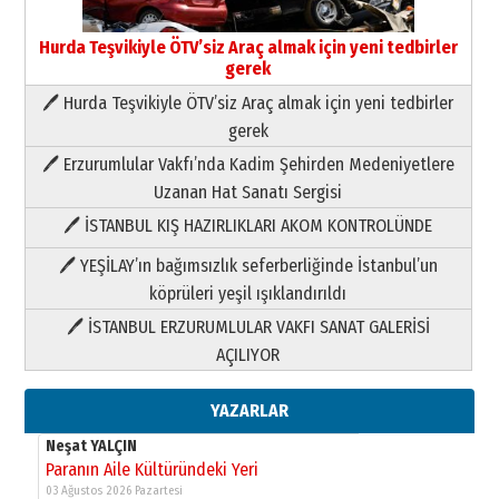
Yusuf POLAT
Hurda Teşvikiyle ÖTV’siz Araç almak için yeni tedbirler
Şampiyonluk Sebahattin Şirin’e
gerek
yazar
🖊 Hurda Teşvikiyle ÖTV’siz Araç almak için yeni tedbirler
11 Mayıs 2026 Pazartesi
gerek
Neşat YALÇIN
🖊 Erzurumlular Vakfı’nda Kadim Şehirden Medeniyetlere
Paranın Aile Kültüründeki Yeri
Uzanan Hat Sanatı Sergisi
03 Ağustos 2026 Pazartesi
🖊 İSTANBUL KIŞ HAZIRLIKLARI AKOM KONTROLÜNDE
Yıldırım Gündoğdu
🖊 YEŞİLAY’ın bağımsızlık seferberliğinde İstanbul’un
HAVVA’NIN ÜÇ KIZI
köprüleri yeşil ışıklandırıldı
09 Temmuz 2026 Perşembe
🖊 İSTANBUL ERZURUMLULAR VAKFI SANAT GALERİSİ
AÇILIYOR
Yusuf POLAT
Şampiyonluk Sebahattin Şirin’e
yazar
YAZARLAR
11 Mayıs 2026 Pazartesi
Neşat YALÇIN
Paranın Aile Kültüründeki Yeri