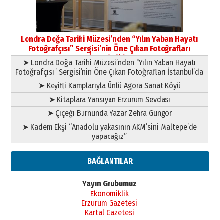
Yusuf POLAT
Şampiyonluk Sebahattin Şirin’e
Londra Doğa Tarihi Müzesi’nden “Yılın Yaban Hayatı
yazar
Fotoğrafçısı” Sergisi’nin Öne Çıkan Fotoğrafları
11 Mayıs 2026 Pazartesi
İstanbul’da
➤ Londra Doğa Tarihi Müzesi’nden “Yılın Yaban Hayatı
Fotoğrafçısı” Sergisi’nin Öne Çıkan Fotoğrafları İstanbul’da
➤ Keyifli Kamplarıyla Ünlü Agora Sanat Köyü
➤ Kitaplara Yansıyan Erzurum Sevdası
➤ Çiçeği Burnunda Yazar Zehra Güngör
➤ Kadem Ekşi “Anadolu yakasının AKM’sini Maltepe’de
yapacağız”
BAĞLANTILAR
Yayın Grubumuz
Ekonomiklik
Erzurum Gazetesi
Kartal Gazetesi