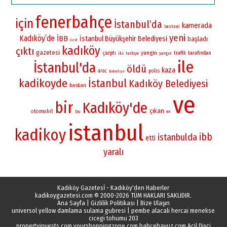
fenerbahçe
için
İstanbul’da
kamerada
baskani
yeni
Kadıköy’de
İBB
İstanbul Büyükşehir Belediyesi
başladı
özel
kadıköy
çıktı
gazetesi
yangin
çarptı
iki
trafik
tarafından
turkiye
yangın
ile
İstanbul'da
öldü
kaza
polis
arac
Belediye
kadikoyde
İstanbul
Kadıköy Belediyesi
baskan
ve
bir
Kadıköy'de
çıkan
otomobil
bu
en
istanbul
kadikoy
ibb
istanbulda
etti
yaralı
Kadıköy Gazetesİ - Kadıköy'den Haberler
kadikoygazetesi.com
© 2000-2026 TÜM HAKLARI SAKLIDIR.
Ana Sayfa
|
Gizlilik Politikası
|
Bize Ulaşın
universol yellow damlama sulama gubresi
|
pembe alacali hercai menekse
cicegi tohumu 203
propertyinvests.com
yourshoppingzone.com
bahcehavuz.com
Acil Dişçi