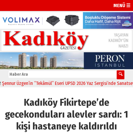
MENÜ ☰
nur Üzgen’in “Tekâmül” Eseri UPSD 2026 Yaz Sergisi’nde Sanatseverle
Kadıköy Fikirtepe’de
gecekonduları alevler sardı: 1
kişi hastaneye kaldırıldı