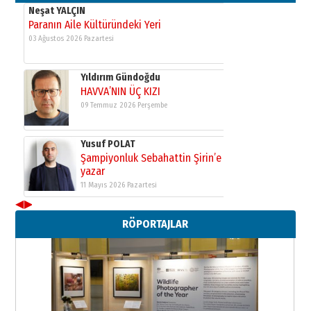
Neşat YALÇIN
Paranın Aile Kültüründeki Yeri
03 Ağustos 2026 Pazartesi
Yıldırım Gündoğdu
HAVVA’NIN ÜÇ KIZI
09 Temmuz 2026 Perşembe
Yusuf POLAT
Şampiyonluk Sebahattin Şirin’e
yazar
11 Mayıs 2026 Pazartesi
◀
▶
Neşat YALÇIN
RÖPORTAJLAR
Paranın Aile Kültüründeki Yeri
03 Ağustos 2026 Pazartesi
Yıldırım Gündoğdu
HAVVA’NIN ÜÇ KIZI
09 Temmuz 2026 Perşembe