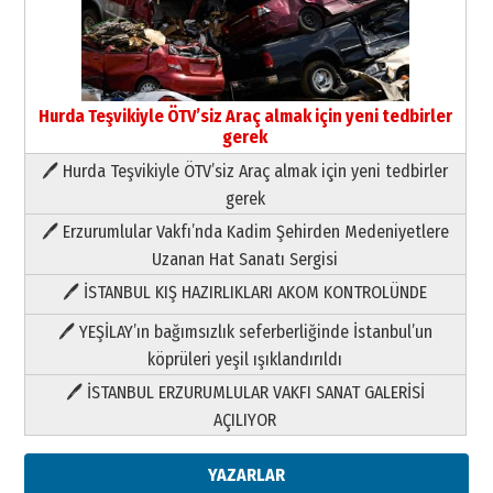
Hurda Teşvikiyle ÖTV’siz Araç almak için yeni tedbirler
gerek
🖊 Hurda Teşvikiyle ÖTV’siz Araç almak için yeni tedbirler
Neşat YALÇIN
gerek
Paranın Aile Kültüründeki Yeri
🖊 Erzurumlular Vakfı’nda Kadim Şehirden Medeniyetlere
03 Ağustos 2026 Pazartesi
Uzanan Hat Sanatı Sergisi
🖊 İSTANBUL KIŞ HAZIRLIKLARI AKOM KONTROLÜNDE
Yıldırım Gündoğdu
HAVVA’NIN ÜÇ KIZI
🖊 YEŞİLAY’ın bağımsızlık seferberliğinde İstanbul’un
09 Temmuz 2026 Perşembe
köprüleri yeşil ışıklandırıldı
🖊 İSTANBUL ERZURUMLULAR VAKFI SANAT GALERİSİ
Yusuf POLAT
AÇILIYOR
Şampiyonluk Sebahattin Şirin’e
yazar
11 Mayıs 2026 Pazartesi
YAZARLAR