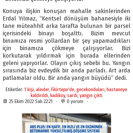
Konuya ilişkin konuşan mahalle sakinlerinden
Erdal Yılmaz, “Kentsel dönüşüm bahanesiyle iki
tane müteahhit arka tarafta bulunan bir parsel
içerisindeki binayı boşalttı. Bizim mevcut
binamıza resmi yollardan bir şey yapamadıkları
için binamıza çökmeye çalışıyorlar. Bizi
korkutarak yıldırmak için burada ellerinden
geleni yapıyorlar. Olayın çıkış sebebi bu. Yangın
sırasında biz evdeydik bir anda parladı. Art arda
patlamalar oldu. Bir anda yangın büyüdü” dedi.
Etiketler:
1 kişi
,
alevler
,
Fikirtepe'de
,
gecekonduları
,
hastaneye
kaldırıldı
,
kadıköy
,
sardı
,
yangın çıktı
📆 25 Ekim 2022 Salı 22:21 · 💬 0 yorum ·