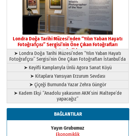
HAVVA’NIN ÜÇ KIZI
09 Temmuz 2026 Perşembe
Yusuf POLAT
Şampiyonluk Sebahattin Şirin’e
Londra Doğa Tarihi Müzesi’nden “Yılın Yaban Hayatı
yazar
Fotoğrafçısı” Sergisi’nin Öne Çıkan Fotoğrafları
11 Mayıs 2026 Pazartesi
İstanbul’da
➤ Londra Doğa Tarihi Müzesi’nden “Yılın Yaban Hayatı
Fotoğrafçısı” Sergisi’nin Öne Çıkan Fotoğrafları İstanbul’da
➤ Keyifli Kamplarıyla Ünlü Agora Sanat Köyü
➤ Kitaplara Yansıyan Erzurum Sevdası
➤ Çiçeği Burnunda Yazar Zehra Güngör
➤ Kadem Ekşi “Anadolu yakasının AKM’sini Maltepe’de
yapacağız”
BAĞLANTILAR
Yayın Grubumuz
Ekonomiklik