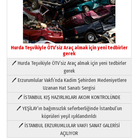
Hurda Teşvikiyle ÖTV’siz Araç almak için yeni tedbirler
gerek
🖊 Hurda Teşvikiyle ÖTV’siz Araç almak için yeni tedbirler
Neşat YALÇIN
gerek
Paranın Aile Kültüründeki Yeri
🖊 Erzurumlular Vakfı’nda Kadim Şehirden Medeniyetlere
03 Ağustos 2026 Pazartesi
Uzanan Hat Sanatı Sergisi
🖊 İSTANBUL KIŞ HAZIRLIKLARI AKOM KONTROLÜNDE
Yıldırım Gündoğdu
HAVVA’NIN ÜÇ KIZI
🖊 YEŞİLAY’ın bağımsızlık seferberliğinde İstanbul’un
09 Temmuz 2026 Perşembe
köprüleri yeşil ışıklandırıldı
🖊 İSTANBUL ERZURUMLULAR VAKFI SANAT GALERİSİ
Yusuf POLAT
AÇILIYOR
Şampiyonluk Sebahattin Şirin’e