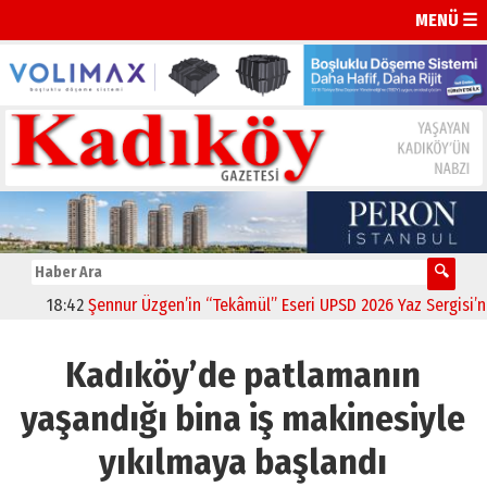
MENÜ ☰
18:42
Şennur Üzgen’in “Tekâmül” Eseri UPSD 2026 Yaz Sergisi’nde 
Kadıköy’de patlamanın
yaşandığı bina iş makinesiyle
yıkılmaya başlandı