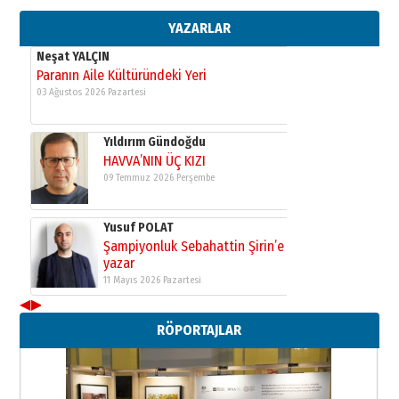
yazar
11 Mayıs 2026 Pazartesi
YAZARLAR
Neşat YALÇIN
Paranın Aile Kültüründeki Yeri
03 Ağustos 2026 Pazartesi
Yıldırım Gündoğdu
HAVVA’NIN ÜÇ KIZI
09 Temmuz 2026 Perşembe
Yusuf POLAT
Şampiyonluk Sebahattin Şirin’e
yazar
11 Mayıs 2026 Pazartesi
◀
▶
Neşat YALÇIN
RÖPORTAJLAR
Paranın Aile Kültüründeki Yeri
03 Ağustos 2026 Pazartesi
Yıldırım Gündoğdu