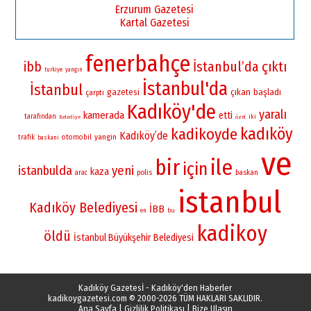
Erzurum Gazetesi
Kartal Gazetesi
fenerbahçe
İstanbul’da
çıktı
ibb
turkiye
yangın
İstanbul'da
İstanbul
gazetesi
çıkan
başladı
çarptı
Kadıköy'de
yaralı
kamerada
etti
tarafından
iki
Belediye
özel
kadıköy
kadikoyde
Kadıköy’de
yangin
otomobil
trafik
baskani
ve
bir
ile
için
istanbulda
yeni
kaza
polis
baskan
arac
istanbul
Kadıköy Belediyesi
İBB
bu
en
kadikoy
öldü
İstanbul Büyükşehir Belediyesi
Kadıköy Gazetesİ - Kadıköy'den Haberler
kadikoygazetesi.com
© 2000-2026 TÜM HAKLARI SAKLIDIR.
Ana Sayfa
|
Gizlilik Politikası
|
Bize Ulaşın