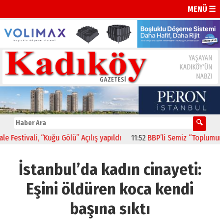
MENÜ ☰
tivali, “Kuğu Gölü” Açılış yapıldı
11:52
BBP’li Semiz “Toplumun Bek
İstanbul’da kadın cinayeti:
Eşini öldüren koca kendi
başına sıktı