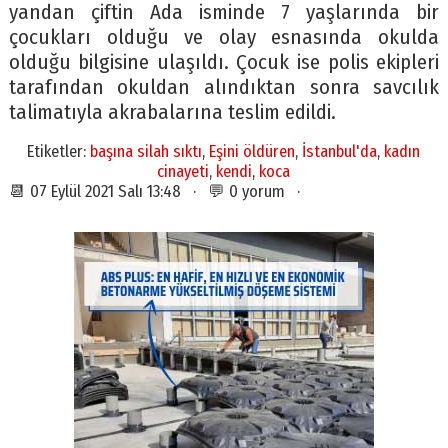
yandan çiftin Ada isminde 7 yaşlarında bir
çocukları olduğu ve olay esnasında okulda
olduğu bilgisine ulaşıldı. Çocuk ise polis ekipleri
tarafından okuldan alındıktan sonra savcılık
talimatıyla akrabalarına teslim edildi.
Etiketler:
başına silah sıktı
,
Eşini öldüren
,
İstanbul'da
,
kadın
cinayeti
,
kendi
,
koca
📆 07 Eylül 2021 Salı 13:48 · 💬 0 yorum ·