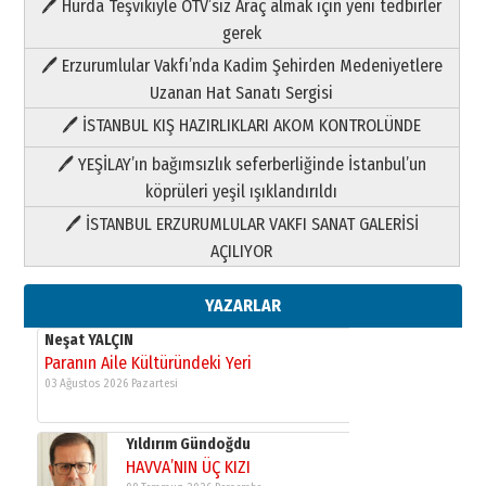
🖊 Hurda Teşvikiyle ÖTV’siz Araç almak için yeni tedbirler
Neşat YALÇIN
gerek
Paranın Aile Kültüründeki Yeri
🖊 Erzurumlular Vakfı’nda Kadim Şehirden Medeniyetlere
03 Ağustos 2026 Pazartesi
Uzanan Hat Sanatı Sergisi
🖊 İSTANBUL KIŞ HAZIRLIKLARI AKOM KONTROLÜNDE
Yıldırım Gündoğdu
HAVVA’NIN ÜÇ KIZI
🖊 YEŞİLAY’ın bağımsızlık seferberliğinde İstanbul’un
09 Temmuz 2026 Perşembe
köprüleri yeşil ışıklandırıldı
🖊 İSTANBUL ERZURUMLULAR VAKFI SANAT GALERİSİ
Yusuf POLAT
AÇILIYOR
Şampiyonluk Sebahattin Şirin’e
yazar
11 Mayıs 2026 Pazartesi
YAZARLAR
Neşat YALÇIN
Paranın Aile Kültüründeki Yeri
03 Ağustos 2026 Pazartesi
Yıldırım Gündoğdu
HAVVA’NIN ÜÇ KIZI