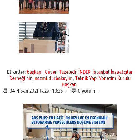
Etiketler:
başkanı
,
Güven Tazeledi
,
İNDER
,
İstanbul İnşaatçılar
Derneği’nin
,
nazmi durbakayım
,
Teknik Yapı Yönetim Kurulu
Başkanı
📆 04 Nisan 2021 Pazar 10:26 · 💬 0 yorum ·