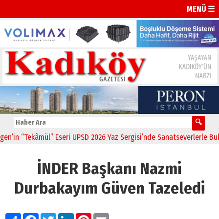
MENÜ ☰
Tekâmül” Eseri UPSD 2026 Yaz Sergisi’nde Sanatseverlerle Buluştu
İNDER Başkanı Nazmi
Durbakayım Güven Tazeledi
Paylaş
Facebook
Twitter
LinkedIn
Pinterest
Email