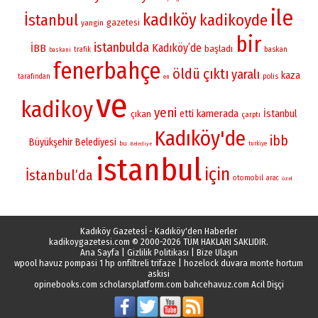
ile
kadıköy
İstanbul
kadikoyde
gazetesi
yangin
bir
istanbulda
Kadıköy’de
İBB
başladı
baskan
trafik
baskani
fenerbahçe
öldü
çıktı
yaralı
kaza
polis
tarafından
en
ve
kadikoy
yeni
kamerada
etti
İstanbul
çıkan
çarptı
Kadıköy'de
ibb
Büyükşehir Belediyesi
bu
turkiye
Belediye
istanbul
için
İstanbul’da
otomobil
arac
özel
Kadıköy Gazetesİ - Kadıköy'den Haberler
kadikoygazetesi.com
© 2000-2026 TÜM HAKLARI SAKLIDIR.
Ana Sayfa
|
Gizlilik Politikası
|
Bize Ulaşın
wpool havuz pompasi 1 hp onfiltreli trifaze
|
hozelock duvara monte hortum
askisi
opinebooks.com
scholarsplatform.com
bahcehavuz.com
Acil Dişçi