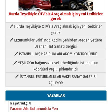
Hurda Teşvikiyle ÖTV’siz Araç almak için yeni tedbirler
gerek
🖊 Hurda Teşvikiyle ÖTV’siz Araç almak için yeni tedbirler
Neşat YALÇIN
gerek
Paranın Aile Kültüründeki Yeri
🖊 Erzurumlular Vakfı’nda Kadim Şehirden Medeniyetlere
03 Ağustos 2026 Pazartesi
Uzanan Hat Sanatı Sergisi
🖊 İSTANBUL KIŞ HAZIRLIKLARI AKOM KONTROLÜNDE
Yıldırım Gündoğdu
HAVVA’NIN ÜÇ KIZI
🖊 YEŞİLAY’ın bağımsızlık seferberliğinde İstanbul’un
09 Temmuz 2026 Perşembe
köprüleri yeşil ışıklandırıldı
🖊 İSTANBUL ERZURUMLULAR VAKFI SANAT GALERİSİ
Yusuf POLAT
AÇILIYOR
Şampiyonluk Sebahattin Şirin’e
yazar
11 Mayıs 2026 Pazartesi
YAZARLAR
Neşat YALÇIN
Paranın Aile Kültüründeki Yeri