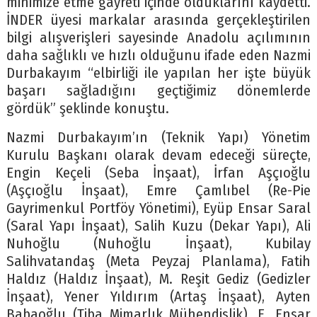
minimize etme gayreti içinde olduklarını kaydetti.
İNDER üyesi markalar arasında gerçekleştirilen
bilgi alışverişleri sayesinde Anadolu açılımının
daha sağlıklı ve hızlı olduğunu ifade eden Nazmi
Durbakayım “elbirliği ile yapılan her işte büyük
başarı sağladığını geçtiğimiz dönemlerde
gördük” şeklinde konuştu.
Nazmi Durbakayım’ın (Teknik Yapı) Yönetim
Kurulu Başkanı olarak devam edeceği süreçte,
Engin Keçeli (Seba İnşaat), İrfan Aşçıoğlu
(Aşçıoğlu İnşaat), Emre Çamlıbel (Re-Pie
Gayrimenkul Portföy Yönetimi), Eyüp Ensar Saral
(Saral Yapı İnşaat), Salih Kuzu (Dekar Yapı), Ali
Nuhoğlu (Nuhoğlu İnşaat), Kubilay
Salihvatandaş (Meta Peyzaj Planlama), Fatih
Haldız (Haldız İnşaat), M. Reşit Gediz (Gedizler
İnşaat), Yener Yıldırım (Artaş İnşaat), Ayten
Babaoğlu (Tiba Mimarlık Mühendislik), E. Ensar