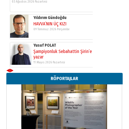
03 Ağustos 2026 Pazartesi
Yıldırım Gündoğdu
HAVVA’NIN ÜÇ KIZI
09 Temmuz 2026 Perşembe
Yusuf POLAT
Şampiyonluk Sebahattin Şirin’e
yazar
11 Mayıs 2026 Pazartesi
◀
▶
Neşat YALÇIN
RÖPORTAJLAR
Paranın Aile Kültüründeki Yeri
03 Ağustos 2026 Pazartesi
Yıldırım Gündoğdu
HAVVA’NIN ÜÇ KIZI
09 Temmuz 2026 Perşembe
Yusuf POLAT