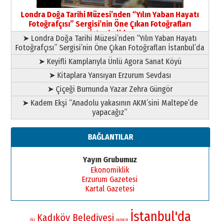
Şampiyonluk Sebahattin Şirin’e
Londra Doğa Tarihi Müzesi’nden “Yılın Yaban Hayatı
yazar
Fotoğrafçısı” Sergisi’nin Öne Çıkan Fotoğrafları
11 Mayıs 2026 Pazartesi
İstanbul’da
➤ Londra Doğa Tarihi Müzesi’nden “Yılın Yaban Hayatı
Fotoğrafçısı” Sergisi’nin Öne Çıkan Fotoğrafları İstanbul’da
➤ Keyifli Kamplarıyla Ünlü Agora Sanat Köyü
➤ Kitaplara Yansıyan Erzurum Sevdası
➤ Çiçeği Burnunda Yazar Zehra Güngör
➤ Kadem Ekşi “Anadolu yakasının AKM’sini Maltepe’de
yapacağız”
BAĞLANTILAR
Yayın Grubumuz
Ekonomiklik
Erzurum Gazetesi
Kartal Gazetesi
İstanbul'da
Kadıköy Belediyesi
iki
yangın