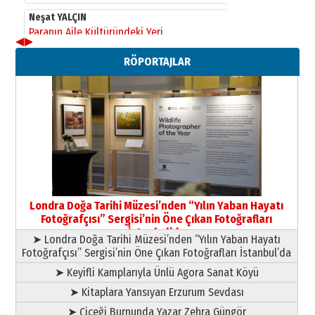
yazar
11 Mayıs 2026 Pazartesi
◀
▶
Neşat YALÇIN
RÖPORTAJLAR
Paranın Aile Kültüründeki Yeri
03 Ağustos 2026 Pazartesi
Yıldırım Gündoğdu
HAVVA’NIN ÜÇ KIZI
09 Temmuz 2026 Perşembe
Yusuf POLAT
Şampiyonluk Sebahattin Şirin’e
Londra Doğa Tarihi Müzesi’nden “Yılın Yaban Hayatı
yazar
Fotoğrafçısı” Sergisi’nin Öne Çıkan Fotoğrafları
11 Mayıs 2026 Pazartesi
İstanbul’da
➤ Londra Doğa Tarihi Müzesi’nden “Yılın Yaban Hayatı
Fotoğrafçısı” Sergisi’nin Öne Çıkan Fotoğrafları İstanbul’da
➤ Keyifli Kamplarıyla Ünlü Agora Sanat Köyü
➤ Kitaplara Yansıyan Erzurum Sevdası
➤ Çiçeği Burnunda Yazar Zehra Güngör