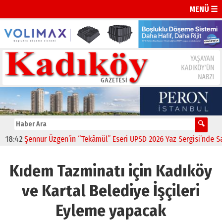
MENÜ ☰
42
Şennur Üzgen’in “Tekâmül” Eseri UPSD 2026 Yaz Sergisi’nde Sanats
Kıdem Tazminatı için Kadıköy
ve Kartal Belediye İşçileri
Eyleme yapacak