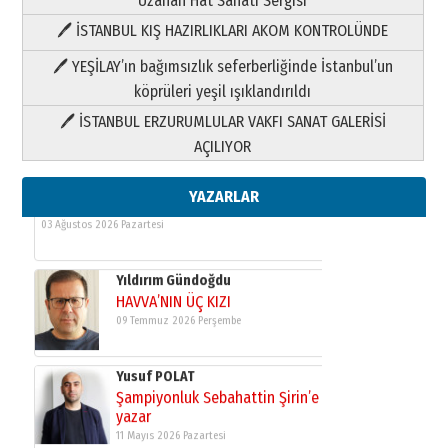
Uzanan Hat Sanatı Sergisi
🖊 İSTANBUL KIŞ HAZIRLIKLARI AKOM KONTROLÜNDE
Yıldırım Gündoğdu
HAVVA’NIN ÜÇ KIZI
🖊 YEŞİLAY’ın bağımsızlık seferberliğinde İstanbul’un
09 Temmuz 2026 Perşembe
köprüleri yeşil ışıklandırıldı
🖊 İSTANBUL ERZURUMLULAR VAKFI SANAT GALERİSİ
Yusuf POLAT
AÇILIYOR
Şampiyonluk Sebahattin Şirin’e
yazar
11 Mayıs 2026 Pazartesi
YAZARLAR
Neşat YALÇIN
Paranın Aile Kültüründeki Yeri
03 Ağustos 2026 Pazartesi
Yıldırım Gündoğdu
HAVVA’NIN ÜÇ KIZI
09 Temmuz 2026 Perşembe
Yusuf POLAT
Şampiyonluk Sebahattin Şirin’e