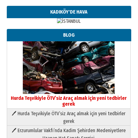
KADIKÖY'DE HAVA
BLOG
Hurda Teşvikiyle ÖTV’siz Araç almak için yeni tedbirler
gerek
🖊 Hurda Teşvikiyle ÖTV’siz Araç almak için yeni tedbirler
Neşat YALÇIN
gerek
Paranın Aile Kültüründeki Yeri
🖊 Erzurumlular Vakfı’nda Kadim Şehirden Medeniyetlere
03 Ağustos 2026 Pazartesi