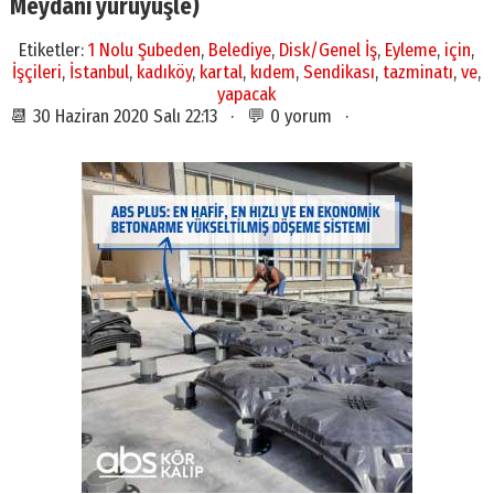
Meydanı yürüyüşle)
Etiketler:
1 Nolu Şubeden
,
Belediye
,
Disk/Genel İş
,
Eyleme
,
için
,
İşçileri
,
İstanbul
,
kadıköy
,
kartal
,
kıdem
,
Sendikası
,
tazminatı
,
ve
,
yapacak
📆 30 Haziran 2020 Salı 22:13 · 💬 0 yorum ·