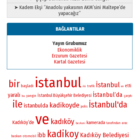
➤ Kadem Ekşi “Anadolu yakasının AKM’sini Maltepe’de
yapacağız”
BAĞLANTILAR
Yayın Grubumuz
Ekonomiklik
Erzurum Gazetesi
Kartal Gazetesi
istanbul
bir
İstanbul
etti
başladı
iki
trafik
en
İstanbul’da
yaralı
İstanbul Büyükşehir Belediyesi
yangin
çarptı
bu
ile
İstanbul'da
kadikoyde
istanbulda
polis
ve
kadıköy
Kadıköy’de
kamerada
tarafından
arac
baskani
kadikoy
Kadıköy Belediyesi
ibb
baskan
otomobil