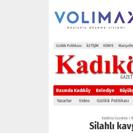
Gizlilik Politikası
İLETİŞİM
KÜNYE
Manşetle
Basında Kadıköy
Belediye
Büyük
Yazarlar
Video
Gizlilik Politikası
Kadıköy Gazetesi
»
M
Silahlı kavg