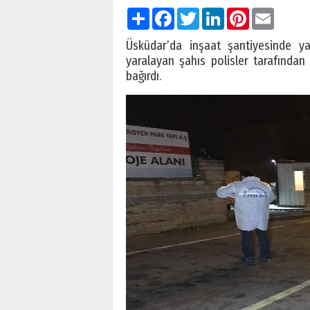
Paylaş
Facebook
Twitter
LinkedIn
Pinterest
Email
Üsküdar’da inşaat şantiyesinde yaş
yaralayan şahıs polisler tarafından
bağırdı.