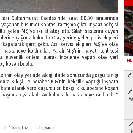
llesi Sultanmurat Caddesinde saat 00.30 sıralarında
da yaşanan husumet sonrası tartışma çıktı. İnşaat bekçisi
llü gelen M.Ş’ye iki el ateş etti. Silah seslerini duyan
iplerine çağrıda bulundu. Olay yerine gelen polis ekipleri
kapatarak şerit çekti. Acil servis ekipleri M.Ş’ye olay
astaneye kaldırdılar. Yaralı M.Ş’nin hayatı tehlikesi
 güvenlik önlemi alarak inceleme yapan olay yeri
Hu
boş kovan buldu.
plerinin olay yerinde aldığı ifade sonucunda görgü tanığı
🖊 
onra 3 kişi ile beraber K.G’nin bekçilik yaptığı inşaata
e kafa atarak yere düşürdüler, bekçilik kulübesine koşan
🖊
Ş başından yaraladı. Ambulans ile hastaneye kaldırıldı. “
Me
🖊
:
bitti: 1
,
kanlı
,
kavga
,
silahlı
,
yaralı
İ