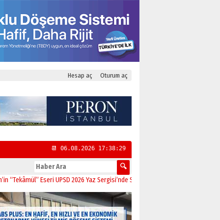
Hesap aç
Oturum aç
📆 06.08.2026 17:38:30
ül” Eseri UPSD 2026 Yaz Sergisi’nde Sanatseverlerle Buluştu
11:21
CHP Kadıkö