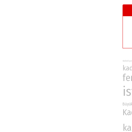
Belediye
ka
fe
i
Büyü
Ka
ka