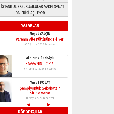
 İSTANBUL ERZURUMLULAR VAKFI SANAT
Yusuf POLAT
GALERİSİ AÇILIYOR
Şampiyonluk Sebahattin
Şirin’e yazar
YAZARLAR
11 Mayıs 2026 Pazartesi
Neşat YALÇIN
Paranın Aile Kültüründeki Yeri
03 Ağustos 2026 Pazartesi
Yıldırım Gündoğdu
HAVVA’NIN ÜÇ KIZI
09 Temmuz 2026 Perşembe
Yusuf POLAT
Şampiyonluk Sebahattin
Şirin’e yazar
11 Mayıs 2026 Pazartesi
◀
▶
Neşat YALÇIN
RÖPORTAJLAR
Paranın Aile Kültüründeki Yeri