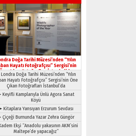
03 Ağustos 2026 Pazartesi
Yıldırım Gündoğdu
HAVVA’NIN ÜÇ KIZI
09 Temmuz 2026 Perşembe
Yusuf POLAT
Şampiyonluk Sebahattin
ondra Doğa Tarihi Müzesi’nden “Yılın
Şirin’e yazar
ban Hayatı Fotoğrafçısı” Sergisi’nin
11 Mayıs 2026 Pazartesi
Öne Çıkan Fotoğrafları İstanbul’da
Londra Doğa Tarihi Müzesi’nden “Yılın
ban Hayatı Fotoğrafçısı” Sergisi’nin Öne
Çıkan Fotoğrafları İstanbul’da
 Keyifli Kamplarıyla Ünlü Agora Sanat
Köyü
➤ Kitaplara Yansıyan Erzurum Sevdası
 Çiçeği Burnunda Yazar Zehra Güngör
adem Ekşi “Anadolu yakasının AKM’sini
Maltepe’de yapacağız”