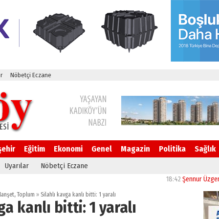
r
Nöbetçi Eczane
şehir
Eğitim
Ekonomi
Genel
Magazin
Politika
Sağlık
Uyarılar
Nöbetçi Eczane
18:42
Şennur Üzgen’in “Tekâm
anşet
,
Toplum
»
Silahlı kavga kanlı bitti: 1 yaralı
a kanlı bitti: 1 yaralı