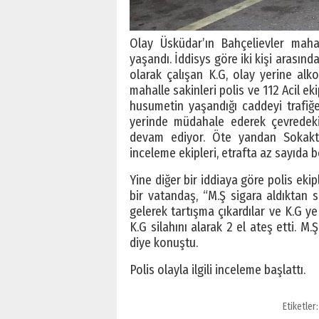
Olay Üsküdar’ın Bahçelievler maha
yaşandı. İddisys göre iki kişi arasın
olarak çalışan K.G, olay yerine alko
mahalle sakinleri polis ve 112 Acil ek
husumetin yaşandığı caddeyi trafiğe 
yerinde müdahale ederek çevredeki h
devam ediyor. Öte yandan Sokakta
inceleme ekipleri, etrafta az sayıda 
Yine diğer bir iddiaya göre polis eki
bir vatandaş, “M.Ş sigara aldıktan s
gelerek tartışma çıkardılar ve K.G y
K.G silahını alarak 2 el ateş etti. M.
diye konuştu.
Polis olayla ilgili inceleme başlattı.
Etiketler