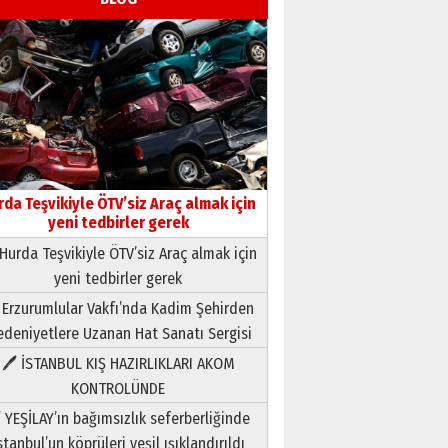
rda Teşvikiyle ÖTV’siz Araç almak için
yeni tedbirler gerek
Hurda Teşvikiyle ÖTV’siz Araç almak için
yeni tedbirler gerek
Neşat YALÇIN
 Erzurumlular Vakfı’nda Kadim Şehirden
Paranın Aile Kültüründeki Yeri
deniyetlere Uzanan Hat Sanatı Sergisi
03 Ağustos 2026 Pazartesi
🖊 İSTANBUL KIŞ HAZIRLIKLARI AKOM
KONTROLÜNDE
Yıldırım Gündoğdu
HAVVA’NIN ÜÇ KIZI
 YEŞİLAY’ın bağımsızlık seferberliğinde
09 Temmuz 2026 Perşembe
stanbul’un köprüleri yeşil ışıklandırıldı