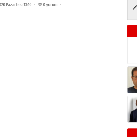
020 Pazartesi 13:10 · 💬 0 yorum ·
🖊