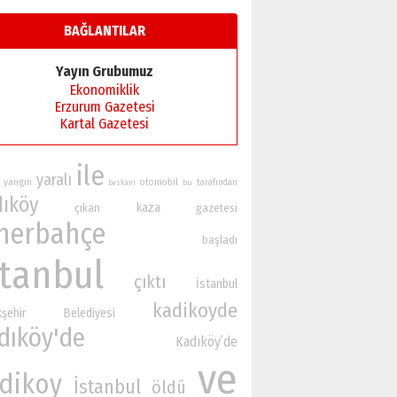
BAĞLANTILAR
Yayın Grubumuz
Ekonomiklik
Erzurum Gazetesi
Kartal Gazetesi
ile
yaralı
yangin
otomobil
bu
tarafından
baskani
dıköy
kaza
çıkan
gazetesi
nerbahçe
başladı
stanbul
çıktı
İstanbul
kadikoyde
kşehir Belediyesi
dıköy'de
Kadıköy’de
ve
dikoy
İstanbul
öldü