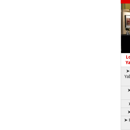
L
Ya
➤ 
Ya
➤
➤
➤ K