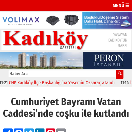
MENÜ ☰
CHP Kadıköy İlçe Başkanlığı’na Yasemin Özsaraç atandı
11:14
İstanb
Cumhuriyet Bayramı Vatan
Caddesi’nde coşku ile kutlandı
Paylaş
Facebook
Twitter
LinkedIn
Pinterest
Email