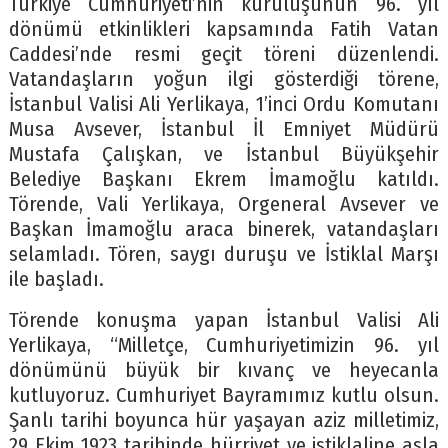
Türkiye Cumhuriyeti’nin kuruluşunun 96. yıl
dönümü etkinlikleri kapsamında Fatih Vatan
Caddesi’nde resmi geçit töreni düzenlendi.
Vatandaşların yoğun ilgi gösterdiği törene,
İstanbul Valisi Ali Yerlikaya, 1’inci Ordu Komutanı
Musa Avsever, İstanbul İl Emniyet Müdürü
Mustafa Çalışkan, ve İstanbul Büyükşehir
Belediye Başkanı Ekrem İmamoğlu katıldı.
Törende, Vali Yerlikaya, Orgeneral Avsever ve
Başkan İmamoğlu araca binerek, vatandaşları
selamladı. Tören, saygı duruşu ve İstiklal Marşı
ile başladı.
Törende konuşma yapan İstanbul Valisi Ali
Yerlikaya, “Milletçe, Cumhuriyetimizin 96. yıl
dönümünü büyük bir kıvanç ve heyecanla
kutluyoruz. Cumhuriyet Bayramımız kutlu olsun.
Şanlı tarihi boyunca hür yaşayan aziz milletimiz,
29 Ekim 1923 tarihinde hürriyet ve istiklaline asla