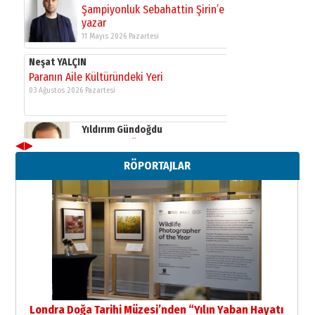
Yıldırım Gündoğdu
HAVVA’NIN ÜÇ KIZI
09 Temmuz 2026 Perşembe
Yusuf POLAT
Şampiyonluk Sebahattin Şirin’e
yazar
11 Mayıs 2026 Pazartesi
◀
▶
Neşat YALÇIN
RÖPORTAJLAR
Paranın Aile Kültüründeki Yeri
03 Ağustos 2026 Pazartesi
Yıldırım Gündoğdu
HAVVA’NIN ÜÇ KIZI
09 Temmuz 2026 Perşembe
Yusuf POLAT
Şampiyonluk Sebahattin Şirin’e
Londra Doğa Tarihi Müzesi’nden “Yılın Yaban Hayatı