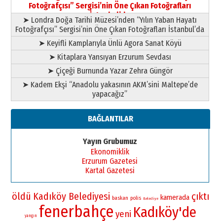
yazar
Fotoğrafçısı” Sergisi’nin Öne Çıkan Fotoğrafları
11 Mayıs 2026 Pazartesi
İstanbul’da
➤ Londra Doğa Tarihi Müzesi’nden “Yılın Yaban Hayatı
Fotoğrafçısı” Sergisi’nin Öne Çıkan Fotoğrafları İstanbul’da
➤ Keyifli Kamplarıyla Ünlü Agora Sanat Köyü
➤ Kitaplara Yansıyan Erzurum Sevdası
➤ Çiçeği Burnunda Yazar Zehra Güngör
➤ Kadem Ekşi “Anadolu yakasının AKM’sini Maltepe’de
yapacağız”
BAĞLANTILAR
Yayın Grubumuz
Ekonomiklik
Erzurum Gazetesi
Kartal Gazetesi
öldü
Kadıköy Belediyesi
çıktı
kamerada
baskan
polis
Belediye
fenerbahçe
Kadıköy'de
yeni
yangın