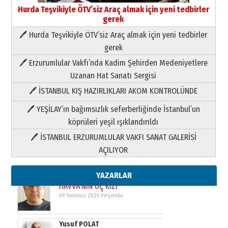
Hurda Teşvikiyle ÖTV’siz Araç almak için yeni tedbirler
gerek
🖊 Hurda Teşvikiyle ÖTV’siz Araç almak için yeni tedbirler
Neşat YALÇIN
gerek
Paranın Aile Kültüründeki Yeri
🖊 Erzurumlular Vakfı’nda Kadim Şehirden Medeniyetlere
03 Ağustos 2026 Pazartesi
Uzanan Hat Sanatı Sergisi
🖊 İSTANBUL KIŞ HAZIRLIKLARI AKOM KONTROLÜNDE
Yıldırım Gündoğdu
HAVVA’NIN ÜÇ KIZI
🖊 YEŞİLAY’ın bağımsızlık seferberliğinde İstanbul’un
09 Temmuz 2026 Perşembe
köprüleri yeşil ışıklandırıldı
🖊 İSTANBUL ERZURUMLULAR VAKFI SANAT GALERİSİ
Yusuf POLAT
AÇILIYOR
Şampiyonluk Sebahattin Şirin’e
yazar
11 Mayıs 2026 Pazartesi
YAZARLAR
Neşat YALÇIN
Paranın Aile Kültüründeki Yeri
03 Ağustos 2026 Pazartesi