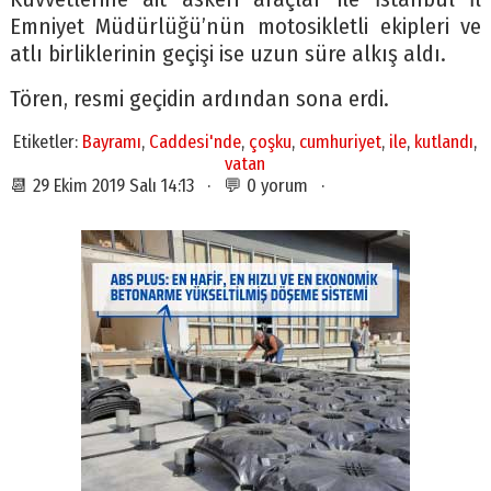
Emniyet Müdürlüğü’nün motosikletli ekipleri ve
atlı birliklerinin geçişi ise uzun süre alkış aldı.
Tören, resmi geçidin ardından sona erdi.
Etiketler:
Bayramı
,
Caddesi'nde
,
çoşku
,
cumhuriyet
,
ile
,
kutlandı
,
vatan
📆 29 Ekim 2019 Salı 14:13 · 💬 0 yorum ·