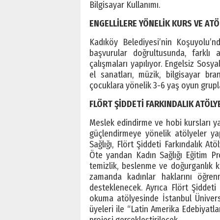
Bilgisayar Kullanımı.
ENGELLİLERE YÖNELİK KURS VE ATÖ
Kadıköy Belediyesi’nin Koşuyolu’n
başvurular doğrultusunda, farklı a
çalışmaları yapılıyor. Engelsiz Sosya
el sanatları, müzik, bilgisayar bra
çocuklara yönelik 3-6 yaş oyun grupl
FLÖRT ŞİDDETİ FARKINDALIK ATÖLY
Meslek edindirme ve hobi kursları y
güçlendirmeye yönelik atölyeler ya
Sağlığı, Flört Şiddeti Farkındalık A
Öte yandan Kadın Sağlığı Eğitim Pro
temizlik, beslenme ve doğurganlık 
zamanda kadınlar haklarını öğre
desteklenecek. Ayrıca Flört Şiddeti
okuma atölyesinde İstanbul Üniversi
üyeleri ile “Latin Amerika Edebiyat