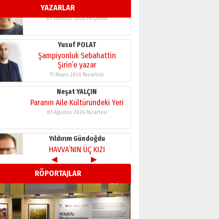
YAZARLAR
11 Mayıs 2026 Pazartesi
Neşat YALÇIN
Paranın Aile Kültüründeki Yeri
03 Ağustos 2026 Pazartesi
Yıldırım Gündoğdu
HAVVA’NIN ÜÇ KIZI
09 Temmuz 2026 Perşembe
Yusuf POLAT
Şampiyonluk Sebahattin
Şirin’e yazar
11 Mayıs 2026 Pazartesi
◀
▶
Neşat YALÇIN
RÖPORTAJLAR
Paranın Aile Kültüründeki Yeri
03 Ağustos 2026 Pazartesi
Yıldırım Gündoğdu