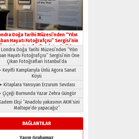
HAVVA’NIN ÜÇ KIZI
09 Temmuz 2026 Perşembe
Yusuf POLAT
Şampiyonluk Sebahattin
ondra Doğa Tarihi Müzesi’nden “Yılın
Şirin’e yazar
ban Hayatı Fotoğrafçısı” Sergisi’nin
11 Mayıs 2026 Pazartesi
Öne Çıkan Fotoğrafları İstanbul’da
Londra Doğa Tarihi Müzesi’nden “Yılın
ban Hayatı Fotoğrafçısı” Sergisi’nin Öne
Çıkan Fotoğrafları İstanbul’da
 Keyifli Kamplarıyla Ünlü Agora Sanat
Köyü
➤ Kitaplara Yansıyan Erzurum Sevdası
 Çiçeği Burnunda Yazar Zehra Güngör
adem Ekşi “Anadolu yakasının AKM’sini
Maltepe’de yapacağız”
BAĞLANTILAR
Yayın Grubumuz