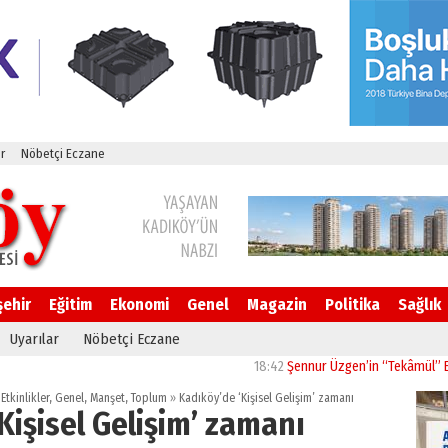
r
Nöbetçi Eczane
şehir
Eğitim
Ekonomi
Genel
Magazin
Politika
Sağlık
Uyarılar
Nöbetçi Eczane
18:42
Şennur Üzgen’in “Tekâmül” Eseri UPSD 
,
Etkinlikler
,
Genel
,
Manşet
,
Toplum
»
Kadıköy’de ‘Kişisel Gelişim’ zamanı
Kişisel Gelişim’ zamanı