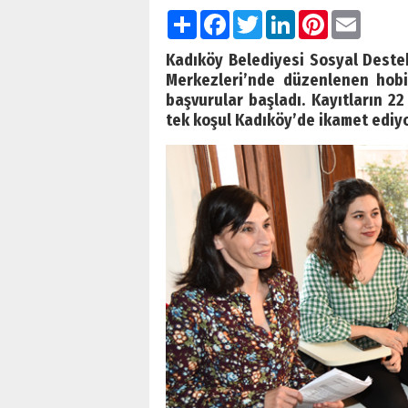
Paylaş
Facebook
Twitter
LinkedIn
Pinterest
Email
Kadıköy Belediyesi Sosyal Deste
Merkezleri’nde düzenlenen hobi,
başvurular başladı. Kayıtların 22
tek koşul Kadıköy’de ikamet ediy