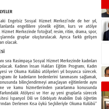
LYELER
daki Engelsiz Sosyal Hizmet Merkezi’nde de her yıl,
lanlarda engellilere yönelik eğitim, kurs ve atölye
l Hizmet Merkezinde fotoğraf, resim, ritim, drama, spor,
nşlarında gruplar oluşturulacak. Ayrıca farklı gelişen
arı olacak.
ESİ
anı sıra Rasimpaşa Sosyal Hizmet Merkezinde kadınları
pılacak. Kadının İnsan Hakları Eğitim Programı, Kadın
tölyesi ve Okuma Kulübü atölyeleri yıl boyunca sürecek.
gramı ile kadınların bedenlerini tanımasını sağlamak,
konusunda bilinçlendirmeyi amaçlayan eğitimlerde aynı
nme ve kamu hizmetlerinden yararlanma konusunda
 Farkındalık Atölyesi ve Her ay yeni gruplarla sürecek
tesi İspanyol Dili ve Edebiyatı Anabilim Dalı öğretim
larından Derlenen Kısa öykü Seçkileriyle Okuma Kulübü”