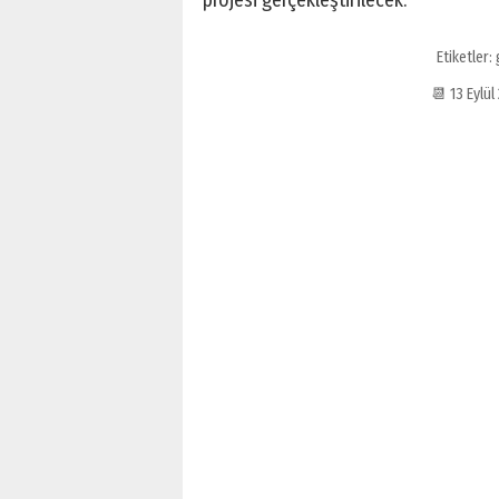
projesi gerçekleştirilecek.
Etiketler:
📆 13 Eylü