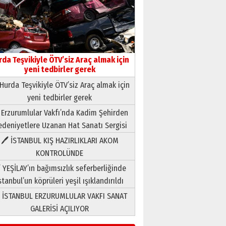
rda Teşvikiyle ÖTV’siz Araç almak için
yeni tedbirler gerek
Hurda Teşvikiyle ÖTV’siz Araç almak için
yeni tedbirler gerek
Neşat YALÇIN
 Erzurumlular Vakfı’nda Kadim Şehirden
Paranın Aile Kültüründeki Yeri
deniyetlere Uzanan Hat Sanatı Sergisi
03 Ağustos 2026 Pazartesi
🖊 İSTANBUL KIŞ HAZIRLIKLARI AKOM
KONTROLÜNDE
Yıldırım Gündoğdu
HAVVA’NIN ÜÇ KIZI
 YEŞİLAY’ın bağımsızlık seferberliğinde
09 Temmuz 2026 Perşembe
stanbul’un köprüleri yeşil ışıklandırıldı
 İSTANBUL ERZURUMLULAR VAKFI SANAT
Yusuf POLAT
GALERİSİ AÇILIYOR
Şampiyonluk Sebahattin
Şirin’e yazar