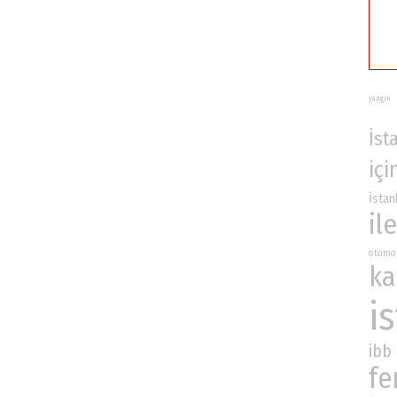
yangın
İst
içi
İstan
ile
otomo
ka
i
ibb
fe