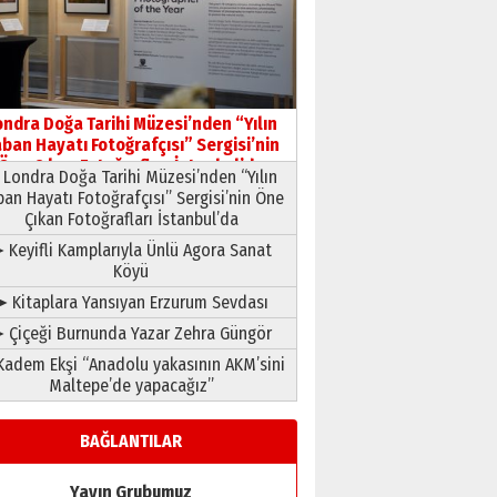
HAVVA’NIN ÜÇ KIZI
09 Temmuz 2026 Perşembe
Yusuf POLAT
Şampiyonluk Sebahattin
ondra Doğa Tarihi Müzesi’nden “Yılın
Şirin’e yazar
ban Hayatı Fotoğrafçısı” Sergisi’nin
11 Mayıs 2026 Pazartesi
Öne Çıkan Fotoğrafları İstanbul’da
Londra Doğa Tarihi Müzesi’nden “Yılın
ban Hayatı Fotoğrafçısı” Sergisi’nin Öne
Çıkan Fotoğrafları İstanbul’da
 Keyifli Kamplarıyla Ünlü Agora Sanat
Köyü
➤ Kitaplara Yansıyan Erzurum Sevdası
 Çiçeği Burnunda Yazar Zehra Güngör
adem Ekşi “Anadolu yakasının AKM’sini
Maltepe’de yapacağız”
BAĞLANTILAR
Yayın Grubumuz