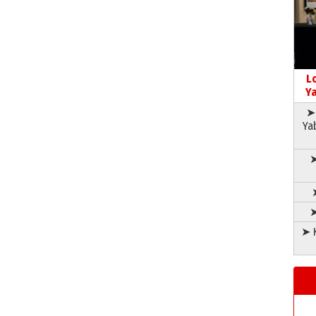
L
Ya
➤ 
Ya
➤
➤
➤ K