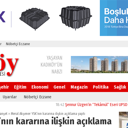
r
Nöbetçi Eczane
şehir
Eğitim
Ekonomi
Genel
Magazin
Politika
Sağlık
Uyarılar
Nöbetçi Eczane
18:42
Şennur Üzgen’in “Tekâmül” Eseri UPSD 2026 Yaz 
anşet
»
Meral Akşener YSK’nın kararına ilişkin açıklama yaptı
nın kararına ilişkin açıklama