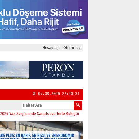
Hesap aç
Oturum aç
📆 07.08.2026 22:20:35
Sergisi’nde Sanatseverlerle Buluştu
11:21
CHP Kadıköy İlçe Başkanlığı’na Yase