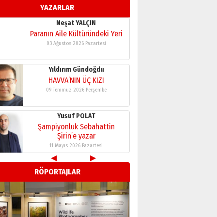
YAZARLAR
11 Mayıs 2026 Pazartesi
Neşat YALÇIN
Paranın Aile Kültüründeki Yeri
03 Ağustos 2026 Pazartesi
Yıldırım Gündoğdu
HAVVA’NIN ÜÇ KIZI
09 Temmuz 2026 Perşembe
Yusuf POLAT
Şampiyonluk Sebahattin
Şirin’e yazar
11 Mayıs 2026 Pazartesi
◀
▶
Neşat YALÇIN
RÖPORTAJLAR
Paranın Aile Kültüründeki Yeri
03 Ağustos 2026 Pazartesi
Yıldırım Gündoğdu