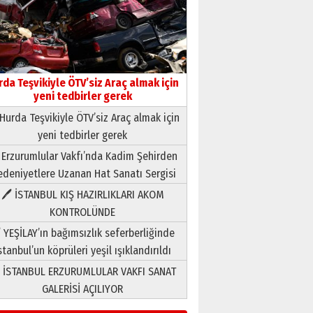
rda Teşvikiyle ÖTV’siz Araç almak için
yeni tedbirler gerek
Hurda Teşvikiyle ÖTV’siz Araç almak için
yeni tedbirler gerek
Neşat YALÇIN
 Erzurumlular Vakfı’nda Kadim Şehirden
Paranın Aile Kültüründeki Yeri
deniyetlere Uzanan Hat Sanatı Sergisi
03 Ağustos 2026 Pazartesi
🖊 İSTANBUL KIŞ HAZIRLIKLARI AKOM
KONTROLÜNDE
Yıldırım Gündoğdu
HAVVA’NIN ÜÇ KIZI
 YEŞİLAY’ın bağımsızlık seferberliğinde
09 Temmuz 2026 Perşembe
stanbul’un köprüleri yeşil ışıklandırıldı
 İSTANBUL ERZURUMLULAR VAKFI SANAT
Yusuf POLAT
GALERİSİ AÇILIYOR
Şampiyonluk Sebahattin
Şirin’e yazar