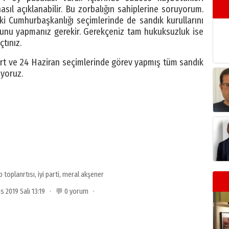
asıl açıklanabilir. Bu zorbalığın sahiplerine soruyorum.
i Cumhurbaşkanlığı seçimlerinde de sandık kurullarını
nu yapmanız gerekir. Gerekçeniz tam hukuksuzluk ise
tınız.
Mart ve 24 Haziran seçimlerinde görev yapmış tüm sandık
iyoruz.
p toplanrtısı
,
iyi parti
,
meral akşener
ıs 2019 Salı 13:19 · 💬 0 yorum ·