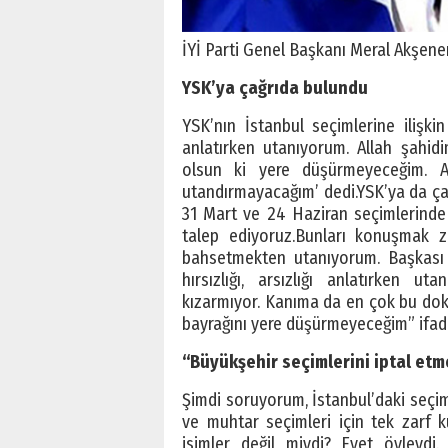
İYİ Parti Genel Başkanı Meral Akşene
YSK’ya çağrıda bulundu
YSK’nın İstanbul seçimlerine ilişkin
anlatırken utanıyorum. Allah şahid
olsun ki yere düşürmeyeceğim. Al
utandırmayacağım’ dedi.YSK’ya da çağ
31 Mart ve 24 Haziran seçimlerinde
talep ediyoruz.Bunları konuşmak 
bahsetmekten utanıyorum. Başkası a
hırsızlığı, arsızlığı anlatırken u
kızarmıyor. Kanıma da en çok bu doku
bayrağını yere düşürmeyeceğim” ifadel
“Büyükşehir seçimlerini iptal etme
Şimdi soruyorum, İstanbul’daki seçimle
ve muhtar seçimleri için tek zarf k
isimler değil miydi? Evet öyleydi.