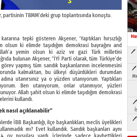
r, partisinin TBMM’deki grup toplantısında konuştu.
Hu
 kararına tepki gösteren Akşener, ‘Yaptıkları hırsızlığı
im olsun ki elimde taşıdığım demokrasi bayrağını and
🖊 
lah’a yemin olsun ki aziz ve gazi Türk milletini
rıda bulunan Akşener, “İYİ Parti olarak, tüm Türkiye’de
 görev yapmış tüm sandık başkanlarının incelenmesini
🖊
zorunda kalmaktan, bu ülkeyi düşürdükleri durumdan
Me
dına utanırsınız ya o yüzden utanıyorum. Yaptıkları
tanıyorum. Ben utanıyorum, onlar utanmıyor, yüzleri
nuyor. Allah şahit olsun ki elimde taşıdığım demokrasi
erini kullandı.
🖊
İ
k nasıl açıklanabilir”
🖊
rde İBB Başkanlığı, ilçe başkanlıkları, meclis üyelikleri
ullanmadık mı? Evet kullandık. Sandık başkanları aynı
 4 oy pusulası vardı. İçlerinde sadece kaybettikleri