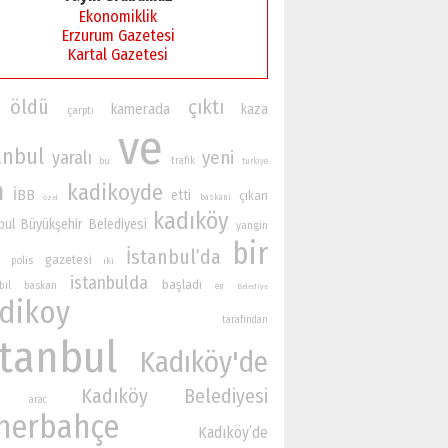
Ekonomiklik
Erzurum Gazetesi
Kartal Gazetesi
öldü
çıktı
kamerada
kaza
çarptı
ve
anbul
yaralı
yeni
bu
trafik
turkiye
n
kadikoyde
İBB
etti
çıkan
baskani
özel
kadıköy
bul Büyükşehir Belediyesi
yangin
bir
İstanbul’da
gazetesi
polis
iki
istanbulda
başladı
bil
baskan
en
Belediye
dikoy
tarafından
stanbul
Kadıköy'de
Kadıköy Belediyesi
arac
nerbahçe
Kadıköy’de