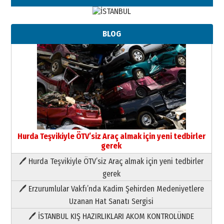
BLOG
Hurda Teşvikiyle ÖTV’siz Araç almak için yeni tedbirler
gerek
🖊 Hurda Teşvikiyle ÖTV’siz Araç almak için yeni tedbirler
Neşat YALÇIN
gerek
Paranın Aile Kültüründeki Yeri
🖊 Erzurumlular Vakfı’nda Kadim Şehirden Medeniyetlere
03 Ağustos 2026 Pazartesi
Uzanan Hat Sanatı Sergisi
🖊 İSTANBUL KIŞ HAZIRLIKLARI AKOM KONTROLÜNDE
Yıldırım Gündoğdu