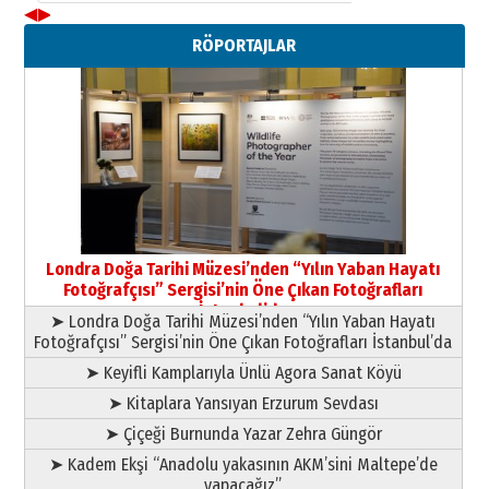
◀
▶
Neşat YALÇIN
RÖPORTAJLAR
Paranın Aile Kültüründeki Yeri
03 Ağustos 2026 Pazartesi
Yıldırım Gündoğdu
HAVVA’NIN ÜÇ KIZI
09 Temmuz 2026 Perşembe
Yusuf POLAT
Şampiyonluk Sebahattin Şirin’e
Londra Doğa Tarihi Müzesi’nden “Yılın Yaban Hayatı
yazar
Fotoğrafçısı” Sergisi’nin Öne Çıkan Fotoğrafları
11 Mayıs 2026 Pazartesi
İstanbul’da
➤ Londra Doğa Tarihi Müzesi’nden “Yılın Yaban Hayatı
Fotoğrafçısı” Sergisi’nin Öne Çıkan Fotoğrafları İstanbul’da
➤ Keyifli Kamplarıyla Ünlü Agora Sanat Köyü
➤ Kitaplara Yansıyan Erzurum Sevdası
➤ Çiçeği Burnunda Yazar Zehra Güngör
➤ Kadem Ekşi “Anadolu yakasının AKM’sini Maltepe’de
yapacağız”