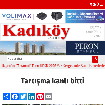
MENÜ ☰
en’in “Tekâmül” Eseri UPSD 2026 Yaz Sergisi’nde Sanatseverlerle Bul
Tartışma kanlı bitti
Paylaş
Facebook
Twitter
LinkedIn
Pinterest
Email