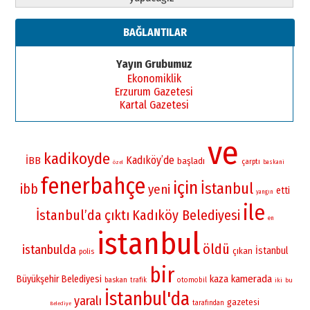
BAĞLANTILAR
Yayın Grubumuz
Ekonomiklik
Erzurum Gazetesi
Kartal Gazetesi
ve
kadikoyde
Kadıköy’de
İBB
başladı
çarptı
baskani
özel
fenerbahçe
için
İstanbul
ibb
yeni
etti
yangın
ile
İstanbul’da
çıktı
Kadıköy Belediyesi
en
istanbul
öldü
istanbulda
İstanbul
çıkan
polis
bir
kamerada
Büyükşehir Belediyesi
kaza
baskan
otomobil
trafik
iki
bu
İstanbul'da
yaralı
gazetesi
tarafından
Belediye