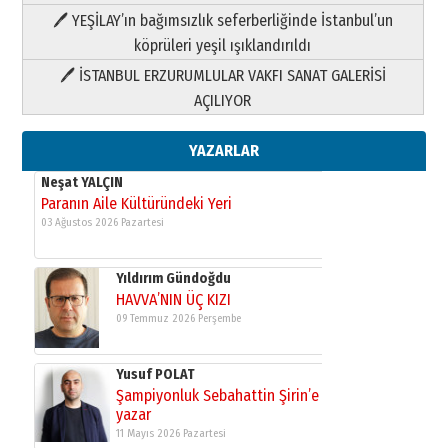
HAVVA’NIN ÜÇ KIZI
🖊 YEŞİLAY’ın bağımsızlık seferberliğinde İstanbul’un
09 Temmuz 2026 Perşembe
köprüleri yeşil ışıklandırıldı
🖊 İSTANBUL ERZURUMLULAR VAKFI SANAT GALERİSİ
Yusuf POLAT
AÇILIYOR
Şampiyonluk Sebahattin Şirin’e
yazar
11 Mayıs 2026 Pazartesi
YAZARLAR
Neşat YALÇIN
Paranın Aile Kültüründeki Yeri
03 Ağustos 2026 Pazartesi
Yıldırım Gündoğdu
HAVVA’NIN ÜÇ KIZI
09 Temmuz 2026 Perşembe
Yusuf POLAT
Şampiyonluk Sebahattin Şirin’e
yazar
11 Mayıs 2026 Pazartesi