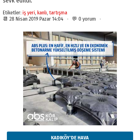
sevk edildi.
Etiketler:
iş yeri
,
kanlı
,
tartışma
📆 28 Nisan 2019 Pazar 14:04 · 💬 0 yorum ·
KADIKÖY'DE HAVA