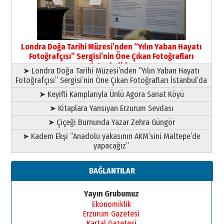
09 Temmuz 2026 Perşembe
Yusuf POLAT
Şampiyonluk Sebahattin Şirin’e
Londra Doğa Tarihi Müzesi’nden “Yılın Yaban Hayatı
yazar
Fotoğrafçısı” Sergisi’nin Öne Çıkan Fotoğrafları
11 Mayıs 2026 Pazartesi
İstanbul’da
➤ Londra Doğa Tarihi Müzesi’nden “Yılın Yaban Hayatı
Fotoğrafçısı” Sergisi’nin Öne Çıkan Fotoğrafları İstanbul’da
➤ Keyifli Kamplarıyla Ünlü Agora Sanat Köyü
➤ Kitaplara Yansıyan Erzurum Sevdası
➤ Çiçeği Burnunda Yazar Zehra Güngör
➤ Kadem Ekşi “Anadolu yakasının AKM’sini Maltepe’de
yapacağız”
BAĞLANTILAR
Yayın Grubumuz
Ekonomiklik
Erzurum Gazetesi
Kartal Gazetesi