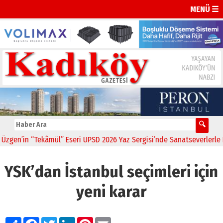
MENÜ ☰
n’in “Tekâmül” Eseri UPSD 2026 Yaz Sergisi’nde Sanatseverlerle Bulu
YSK’dan İstanbul seçimleri için
yeni karar
Paylaş
Facebook
Twitter
LinkedIn
Pinterest
Email