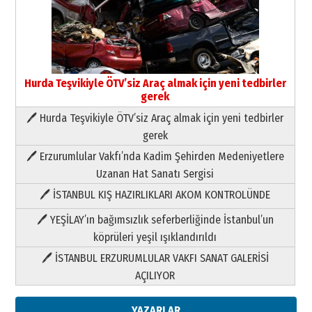
Hurda Teşvikiyle ÖTV’siz Araç almak için yeni tedbirler
gerek
🖊 Hurda Teşvikiyle ÖTV’siz Araç almak için yeni tedbirler
Neşat YALÇIN
gerek
Paranın Aile Kültüründeki Yeri
🖊 Erzurumlular Vakfı’nda Kadim Şehirden Medeniyetlere
03 Ağustos 2026 Pazartesi
Uzanan Hat Sanatı Sergisi
🖊 İSTANBUL KIŞ HAZIRLIKLARI AKOM KONTROLÜNDE
Yıldırım Gündoğdu
HAVVA’NIN ÜÇ KIZI
🖊 YEŞİLAY’ın bağımsızlık seferberliğinde İstanbul’un
09 Temmuz 2026 Perşembe
köprüleri yeşil ışıklandırıldı
🖊 İSTANBUL ERZURUMLULAR VAKFI SANAT GALERİSİ
Yusuf POLAT
AÇILIYOR
Şampiyonluk Sebahattin Şirin’e
yazar
11 Mayıs 2026 Pazartesi
YAZARLAR