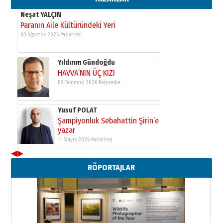
Neşat YALÇIN
Paranın Aile Kültüründeki Yeri
03 Ağustos 2026 Pazartesi
Yıldırım Gündoğdu
HAVVA’NIN ÜÇ KIZI
09 Temmuz 2026 Perşembe
Yusuf POLAT
Şampiyonluk Sebahattin Şirin’e
yazar
11 Mayıs 2026 Pazartesi
◀
▶
Neşat YALÇIN
RÖPORTAJLAR
Paranın Aile Kültüründeki Yeri
03 Ağustos 2026 Pazartesi
Yıldırım Gündoğdu
HAVVA’NIN ÜÇ KIZI