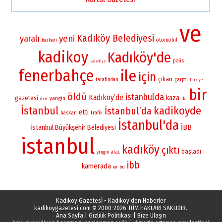
ve
Kadıköy Belediyesi
yaralı
yeni
otomobil
baskani
kadikoy
Kadıköy'de
polis
Belediye
fenerbahçe
ile
için
çıkan
çarptı
tarafından
turkiye
bir
öldü
istanbulda
Kadıköy’de
kaza
gazetesi
yangin
iki
özel
İstanbul
kadikoyde
İstanbul’da
etti
baskan
trafik
İstanbul'da
İBB
İstanbul Büyükşehir Belediyesi
istanbul
kadıköy
çıktı
başladı
arac
yangın
ibb
kamerada
bu
en
Kadıköy Gazetesİ - Kadıköy'den Haberler
kadikoygazetesi.com
© 2000-2026 TÜM HAKLARI SAKLIDIR.
Ana Sayfa
|
Gizlilik Politikası
|
Bize Ulaşın