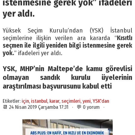
istenmesine gerek yok” ifadeleri
yer aldı.
Yüksek Seçim Kurulu’ndan (YSK) İstanbul
seçimlerine ilişkin verilen ara kararda “
Kısıtlı
seçmen ile ilgili yeniden bilgi istenmesine gerek
yok.
” ifadeleri yer aldı.
YSK, MHP’nin Maltepe’de kamu görevlisi
olmayan sandık kurulu üyelerinin
araştırılması başvurusunu kabul etti
Etiketler:
için
,
istanbul
,
karar
,
seçimleri
,
yeni
,
YSK'dan
📆 24 Nisan 2019 Çarşamba 17:31 · 💬 0 yorum ·