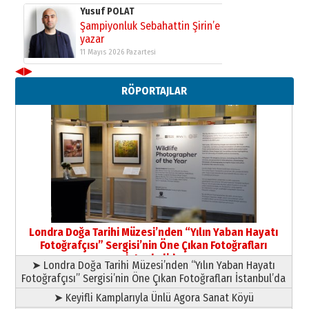
Yusuf POLAT
Şampiyonluk Sebahattin Şirin’e
yazar
11 Mayıs 2026 Pazartesi
◀
▶
Neşat YALÇIN
RÖPORTAJLAR
Paranın Aile Kültüründeki Yeri
03 Ağustos 2026 Pazartesi
Yıldırım Gündoğdu
HAVVA’NIN ÜÇ KIZI
09 Temmuz 2026 Perşembe
Yusuf POLAT
Şampiyonluk Sebahattin Şirin’e
Londra Doğa Tarihi Müzesi’nden “Yılın Yaban Hayatı
yazar
Fotoğrafçısı” Sergisi’nin Öne Çıkan Fotoğrafları
11 Mayıs 2026 Pazartesi
İstanbul’da
➤ Londra Doğa Tarihi Müzesi’nden “Yılın Yaban Hayatı
Fotoğrafçısı” Sergisi’nin Öne Çıkan Fotoğrafları İstanbul’da
➤ Keyifli Kamplarıyla Ünlü Agora Sanat Köyü