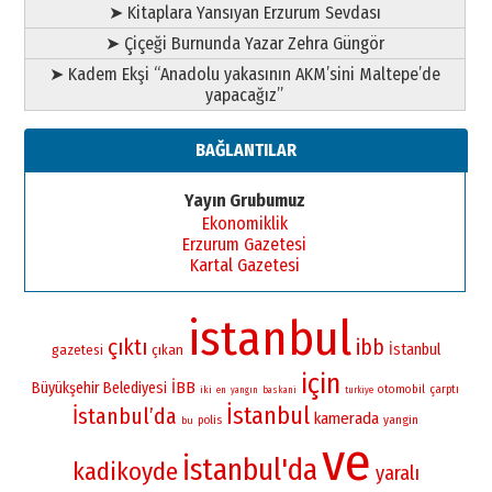
➤ Kitaplara Yansıyan Erzurum Sevdası
➤ Çiçeği Burnunda Yazar Zehra Güngör
➤ Kadem Ekşi “Anadolu yakasının AKM’sini Maltepe’de
yapacağız”
BAĞLANTILAR
Yayın Grubumuz
Ekonomiklik
Erzurum Gazetesi
Kartal Gazetesi
istanbul
çıktı
ibb
İstanbul
gazetesi
çıkan
için
İBB
Büyükşehir Belediyesi
otomobil
çarptı
iki
en
yangın
baskani
turkiye
İstanbul
İstanbul’da
kamerada
yangin
polis
bu
ve
İstanbul'da
kadikoyde
yaralı