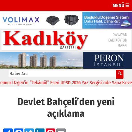
MENÜ ☰
r Üzgen’in “Tekâmül” Eseri UPSD 2026 Yaz Sergisi’nde Sanatseverlerl
Devlet Bahçeli’den yeni
açıklama
Paylaş
Facebook
Twitter
LinkedIn
Pinterest
Email