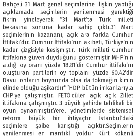
Bahçeli 31 Mart genel seçimlerine ilişkin yaptığı
açıklamada seçimlerin yenilenmesi gerektiği
fikrini yineleyerek “31 Mart’ta Türk milleti
bekasına sonuna kadar sahip çıktı.31 Mart
seçimlerinin kazananı, açık ara farkla Cumhur
İttifakı’dır. Cumhur İttifakı’nın akıbeti, Türkiye’nin
kader çizgisiyle kesişmiştir. Türk milleti Cumhur
ittifakına güven duyduğunu göstermiştir MHP’nin
aldığı oy oranı yüzde 18.81’dir Cumhur ittifakı’nı
oluşturan partilerin oy toplamı yüzde 60.42’dir
Davul onların boynunda olsa da tokmağın kimin
elinde olduğu aşikardır””HDP bütün imkanlarıyla
CHP’ye çalışmıştır. FETÖ’cüler açık açık Zillet
ittifakına çalışmıştır. 3 büyük şehirde tehlikeli bir
oyun oynanmıştır.Yerel yönetimlerde sistemsel
reform büyük bir ihtiyaçtır İstanbul’daki
seçimlere şaibe karıştığı açıktır.Seçimlerin
yenilenmesi en mantıklı yoldur Kürt kökenli