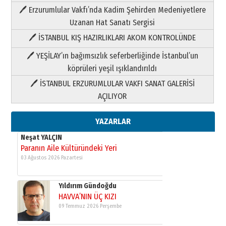
Paranın Aile Kültüründeki Yeri
🖊 Erzurumlular Vakfı’nda Kadim Şehirden Medeniyetlere
03 Ağustos 2026 Pazartesi
Uzanan Hat Sanatı Sergisi
🖊 İSTANBUL KIŞ HAZIRLIKLARI AKOM KONTROLÜNDE
Yıldırım Gündoğdu
HAVVA’NIN ÜÇ KIZI
🖊 YEŞİLAY’ın bağımsızlık seferberliğinde İstanbul’un
09 Temmuz 2026 Perşembe
köprüleri yeşil ışıklandırıldı
🖊 İSTANBUL ERZURUMLULAR VAKFI SANAT GALERİSİ
Yusuf POLAT
AÇILIYOR
Şampiyonluk Sebahattin Şirin’e
yazar
11 Mayıs 2026 Pazartesi
YAZARLAR
Neşat YALÇIN
Paranın Aile Kültüründeki Yeri
03 Ağustos 2026 Pazartesi
Yıldırım Gündoğdu
HAVVA’NIN ÜÇ KIZI
09 Temmuz 2026 Perşembe