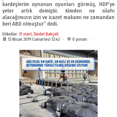
kardeşlerim oynanan oyunları görmüş, HDP’ye
yeter artık demiştir. Kimden ne silahı
alacağımızın izin ve icazet makamı ne zamandan
beri ABD olmuştur” dedi.
Etiketler:
31 mart
,
Devlet Bahçeli
📆 13 Nisan 2019 Cumartesi 12:42 · 💬 0 yorum ·