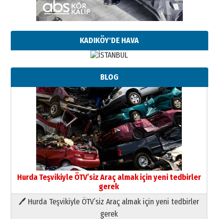
KADIKÖY'DE HAVA
BLOG
Hurda Teşvikiyle ÖTV’siz Araç almak için yeni tedbirler
gerek
🖊 Hurda Teşvikiyle ÖTV’siz Araç almak için yeni tedbirler
Neşat YALÇIN
gerek