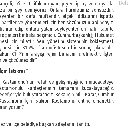
Bel
hçeli, “Zillet İttifakı’na yanılıp yenilip oy veren ya da
za bir şey demiyoruz. Onlara hürmetimiz sonsuzdur.
yenler bir defa müfteridir, alçak iddialarını ispatla
ran partiler ve yönetimleri için her sözümüzün ardındayız.
tismar edip onlara yalan söyleyenler en hafif tabirle
t seçimleri bir beka seçimidir. Cumhurbaşkanlığı Hükümet
mesi için milattır. Yeni yönetim sisteminin kökleşmesi,
eşmesi için 31 Mart’tan müstesna bir sonuç çıkmalıdır.
tır. CHP’nin arayışı rejim bunalımı üretmektir. İşleri
m ve çözülmesidir.”
çin İstikrar”
. Kastamonu’nun refah ve gelişmişliği için mücadeleye
Kastamonulu kardeşlerimin tamamını kucaklayacağız.
edefleriyle buluşturacağız. Beka İçin Milli Karar, Cumhur
, Kastamonu İçin İstikrar. Kastamonu ehline emanettir.
inanıyorum.”
z ve ilçe belediye başkan adaylarını tanıttı.