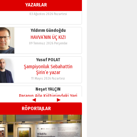
YAZARLAR
11 Mayıs 2026 Pazartesi
Neşat YALÇIN
Paranın Aile Kültüründeki Yeri
03 Ağustos 2026 Pazartesi
Yıldırım Gündoğdu
HAVVA’NIN ÜÇ KIZI
09 Temmuz 2026 Perşembe
Yusuf POLAT
Şampiyonluk Sebahattin
Şirin’e yazar
11 Mayıs 2026 Pazartesi
◀
▶
Neşat YALÇIN
RÖPORTAJLAR
Paranın Aile Kültüründeki Yeri
03 Ağustos 2026 Pazartesi
Yıldırım Gündoğdu