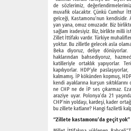
de sözlerimiz, değerlendirmelerimiz
muvafık olacaktır. Çünkü Cumhur İtti
gelceği, Kastamonu’nun kendisidir. 
yan yana, omuz omuzadır. Biz birlikte 
sağlam iradesiyiz. Biz, birlikte milli i
Zillet İttifakı vardır. Türkiye muhalifl
yoktur. Bu zilletle gelecek asla olama
Beka diyoruz, deliye dönüyorlar. Mil
haklarından bahsediyoruz, hazme
katilleriyle ortaklık yapıyorlar. T
kapılıyorlar. HDP’yle paslaşıyorlar
kalmamış. İP kökünden kopmuş, HDP’y
kendi ayaklarına kurşun sıktıklarını
ne CHP ne de İP ses çıkarmaz. Ezan 
araziye uyar. Polonya’da 21 yaşında
CHP’nin yoldaşı, kardeşi, kader ortağ
bu zillete katlanır? Hangi faziletli kal
“Zillete kastamonu’da geçit yok
Millet İttifakına yüklenen Bahçeli,“