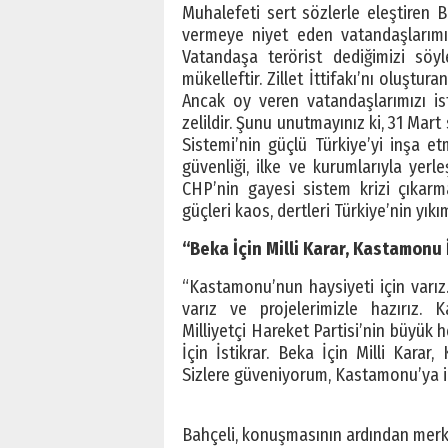
Muhalefeti sert sözlerle eleştiren Ba
vermeye niyet eden vatandaşlarımı
Vatandaşa terörist dediğimizi söyle
mükelleftir. Zillet İttifakı’nı oluştu
Ancak oy veren vatandaşlarımızı is
zelildir. Şunu unutmayınız ki, 31 Mar
Sistemi’nin güçlü Türkiye’yi inşa et
güvenliği, ilke ve kurumlarıyla yerl
CHP’nin gayesi sistem krizi çıkarmak
güçleri kaos, dertleri Türkiye’nin yıkı
“Beka İçin Milli Karar, Kastamonu İ
“Kastamonu’nun haysiyeti için varız
varız ve projelerimizle hazırız. 
Milliyetçi Hareket Partisi’nin büyük h
İçin İstikrar. Beka İçin Milli Karar
Sizlere güveniyorum, Kastamonu’ya 
Bahçeli, konuşmasının ardından merke