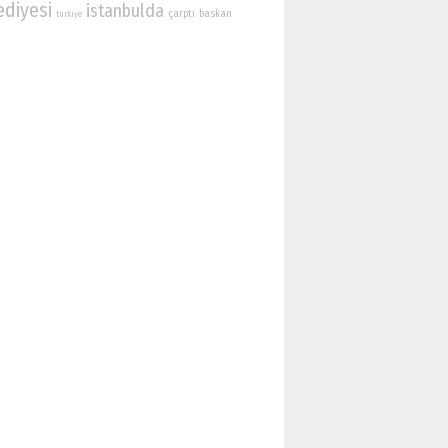
ediyesi
istanbulda
çarptı
baskan
turkiye