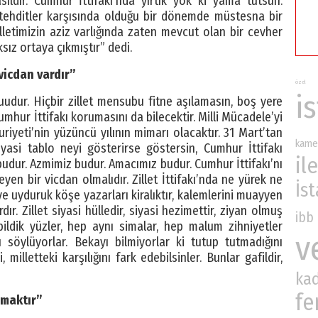
ıldır. Cumhur İttifakı’nda yırtık yok ki yama tutsun.
r tehditler karşısında olduğu bir dönemde müstesna bir
letimizin aziz varlığında zaten mevcut olan bir cevher
ksız ortaya çıkmıştır” dedi.
 vicdan vardır”
özel
i
uudur. Hiçbir zillet mensubu fitne aşılamasın, boş yere
mhur İttifakı korumasını da bilecektir. Milli Mücadele’yi
riyeti’nin yüzüncü yılının mimarı olacaktır. 31 Mart’tan
kame
yasi tablo neyi gösterirse göstersin, Cumhur İttifakı
ile
budur. Azmimiz budur. Amacımız budur. Cumhur İttifakı’nı
yen bir vicdan olmalıdır. Zillet İttifakı’nda ne yürek ne
İs
r ve uyduruk köşe yazarları kiralıktır, kalemlerini muayyen
r. Zillet siyasi hülledir, siyasi hezimettir, ziyan olmuş
ibb
bildik yüzler, hep aynı simalar, hep malum zihniyetler
v
 söylüyorlar. Bekayı bilmiyorlar ki tutup tutmadığını
milletteki karşılığını fark edebilsinler. Bunlar gafildir,
ka
fe
rmaktır”