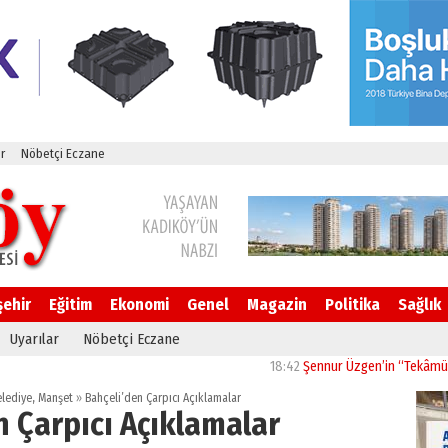
r
Nöbetçi Eczane
şehir
Eğitim
Ekonomi
Genel
Magazin
Politika
Sağlık
Uyarılar
Nöbetçi Eczane
18:42
Şennur Üzgen’in “Tekâmül” Eseri UPS
elediye
,
Manşet
»
Bahçeli’den Çarpıcı Açıklamalar
n Çarpıcı Açıklamalar