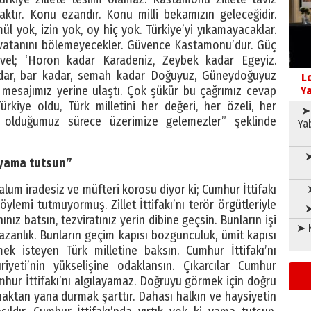
ktır. Konu ezandır. Konu milli bekamızın geleceğidir.
ül yok, izin yok, oy hiç yok. Türkiye’yi yıkamayacaklar.
k vatanını bölemeyecekler. Güvence Kastamonu’dur. Güç
evvel; ‘Horon kadar Karadeniz, Zeybek kadar Egeyiz.
adar, bar kadar, semah kadar Doğuyuz, Güneydoğuyuz
L
 mesajımız yerine ulaştı. Çok şükür bu çağrımız cevap
Ya
rkiye oldu, Türk milletini her değeri, her özeli, her
➤ 
Bir olduğumuz sürece üzerimize gelemezler” şeklinde
Ya
➤
i yama tutsun”
m iradesiz ve müfteri korosu diyor ki; Cumhur İttifakı
emi tutmuyormuş. Zillet İttifakı’nı terör örgütleriyle
➤
ınız batsın, tezviratınız yerin dibine geçsin. Bunların işi
➤ K
lpazanlık. Bunların geçim kapısı bozgunculuk, ümit kapısı
mek isteyen Türk milletine baksın. Cumhur İttifakı’nı
iyeti’nin yükselişine odaklansın. Çıkarcılar Cumhur
mhur İttifakı’nı algılayamaz. Doğruyu görmek için doğru
 haktan yana durmak şarttır. Dahası halkın ve haysiyetin