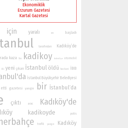
Ekonomiklik
Erzurum Gazetesi
Kartal Gazetesi
için
yaralı
başladı
en
stanbul
Kadıköy’de
tarafından
kadikoy
rada
kaza
otomobil
bu
Belediye
İstanbul
öldü
yeni
İBB
çıkan
iki
baskani
tanbul'da
İstanbul Büyükşehir Belediyesi
bir
İstanbul’da
etti
gazetesi
yangin
e
Kadıköy'de
çıktı
arac
dıköy
kadikoyde
polis
nerbahçe
Kadıköy
trafik
yangın