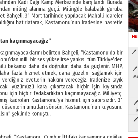
arafından Kadı Dağı Kamp Merkezinde karşılandı. Burada
dından miting alanına geçti. Mitingde kalabalık guruba
 Bahçeli, 31 Mart tarihinde yapılacak Mahalli İdareler
ldığını hatırlatarak, Kastamonu’nun iradesine hasretle
Hu
ktan kaçınmayacağız”
🖊 
kaçınmayacaklarını belirten Bahçeli, “Kastamonu’da bir
onu’dan milli bir ses yükselirse yankısı tüm Türkiye’den
li bekamız daha da doğrulur, daha da güçlenir. MHP,
🖊
aha fazla hizmet etmek, daha güzelini sağlamak için
Me
e verdiğiniz evetlerin hakkını vereceğiz. İradenize layık
cak, yüzümüzü kara çıkartacak hiçbir işin kıyısında
u için hiçbir fedakarlıktan kaçınmayacağız. Milliyetçi
miş kadroları Kastamonu’ya hizmet için sabırsızdır. 31
🖊
lete düşenlerin umutları sönsün, Kastamonu’nun kuyusunu
İ
lsın” şeklinde konuştu.
🖊
Bahçeli, “Kastamonu, Cumhur İttifakı kapsamında değilse