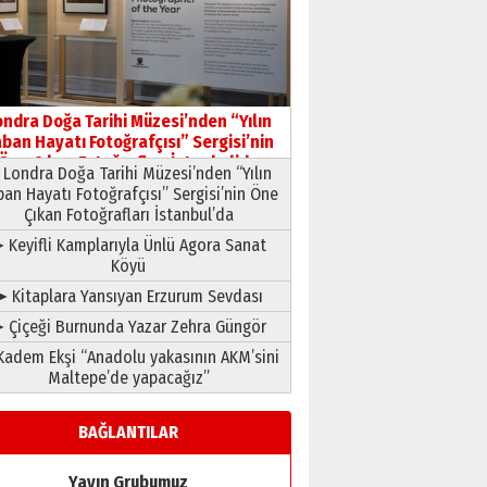
HAVVA’NIN ÜÇ KIZI
09 Temmuz 2026 Perşembe
Yusuf POLAT
Şampiyonluk Sebahattin
ondra Doğa Tarihi Müzesi’nden “Yılın
Şirin’e yazar
ban Hayatı Fotoğrafçısı” Sergisi’nin
11 Mayıs 2026 Pazartesi
Öne Çıkan Fotoğrafları İstanbul’da
Londra Doğa Tarihi Müzesi’nden “Yılın
ban Hayatı Fotoğrafçısı” Sergisi’nin Öne
Çıkan Fotoğrafları İstanbul’da
 Keyifli Kamplarıyla Ünlü Agora Sanat
Köyü
➤ Kitaplara Yansıyan Erzurum Sevdası
 Çiçeği Burnunda Yazar Zehra Güngör
adem Ekşi “Anadolu yakasının AKM’sini
Maltepe’de yapacağız”
BAĞLANTILAR
Yayın Grubumuz