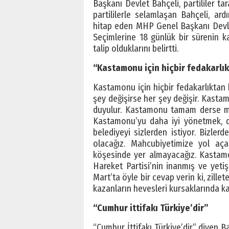
Başkanı Devlet Bahçeli, partililer t
partililerle selamlaşan Bahçeli, ar
hitap eden MHP Genel Başkanı Devlet
Seçimlerine 18 günlük bir sürenin ka
talip olduklarını belirtti.
“Kastamonu için hiçbir fedakarlı
Kastamonu için hiçbir fedakarlıktan 
şey değişirse her şey değişir. Kastam
duyulur. Kastamonu tamam derse mil
Kastamonu’yu daha iyi yönetmek, d
belediyeyi sizlerden istiyor. Bizlerd
olacağız. Mahcubiyetimize yol aça
köşesinde yer almayacağız. Kastamon
Hareket Partisi’nin inanmış ve yetiş
Mart’ta öyle bir cevap verin ki, zil
kazanların hevesleri kursaklarında ka
“Cumhur ittifakı Türkiye’dir”
“Cumhur İttifakı Türkiye’dir” diyen 