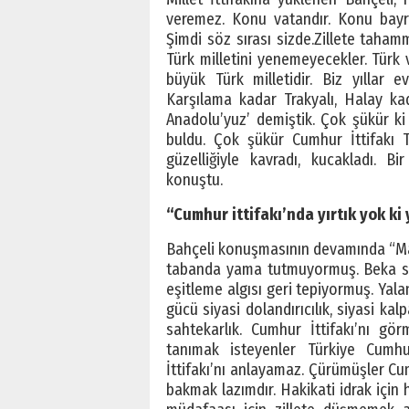
veremez. Konu vatandır. Konu bayra
Şimdi söz sırası sizde.Zillete tahamm
Türk milletini yenemeyecekler. Tür
büyük Türk milletidir. Biz yıllar 
Karşılama kadar Trakyalı, Halay k
Anadolu’yuz’ demiştik. Çok şükür ki
buldu. Çok şükür Cumhur İttifakı Tü
güzelliğiyle kavradı, kucakladı. 
konuştu.
“Cumhur ittifakı’nda yırtık yok k
Bahçeli konuşmasının devamında “Malu
tabanda yama tutmuyormuş. Beka söyl
eşitleme algısı geri tepiyormuş. Yalan
gücü siyasi dolandırıcılık, siyasi ka
sahtekarlık. Cumhur İttifakı’nı gör
tanımak isteyenler Türkiye Cumhur
İttifakı’nı anlayamaz. Çürümüşler Cu
bakmak lazımdır. Hakikati idrak için