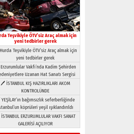
rda Teşvikiyle ÖTV’siz Araç almak için
yeni tedbirler gerek
Hurda Teşvikiyle ÖTV’siz Araç almak için
yeni tedbirler gerek
Neşat YALÇIN
 Erzurumlular Vakfı’nda Kadim Şehirden
Paranın Aile Kültüründeki Yeri
deniyetlere Uzanan Hat Sanatı Sergisi
03 Ağustos 2026 Pazartesi
🖊 İSTANBUL KIŞ HAZIRLIKLARI AKOM
KONTROLÜNDE
Yıldırım Gündoğdu
HAVVA’NIN ÜÇ KIZI
 YEŞİLAY’ın bağımsızlık seferberliğinde
09 Temmuz 2026 Perşembe
stanbul’un köprüleri yeşil ışıklandırıldı
 İSTANBUL ERZURUMLULAR VAKFI SANAT
Yusuf POLAT
GALERİSİ AÇILIYOR
Şampiyonluk Sebahattin
Şirin’e yazar