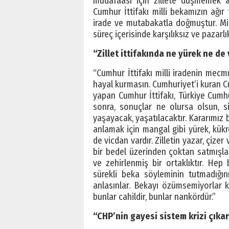
müdafaası için zillete düşmemek as
Cumhur İttifakı milli bekamızın ağı
irade ve mutabakatla doğmuştur. Mil
süreç içerisinde karşılıksız ve pazarlı
“Zillet ittifakında ne yürek ne de
“Cumhur İttifakı milli iradenin mecm
hayal kurmasın. Cumhuriyet’i kuran Cu
yapan Cumhur İttifakı, Türkiye Cumhu
sonra, sonuçlar ne olursa olsun, si
yaşayacak, yaşatılacaktır. Kararımız 
anlamak için mangal gibi yürek, kükre
de vicdan vardır. Zilletin yazar, çize
bir bedel üzerinden çoktan satmışlardı
ve zehirlenmiş bir ortaklıktır. Hep 
sürekli beka söyleminin tutmadığını
anlasınlar. Bekayı özümsemiyorlar ki, 
bunlar cahildir, bunlar nankördür.”
“CHP’nin gayesi sistem krizi çıka