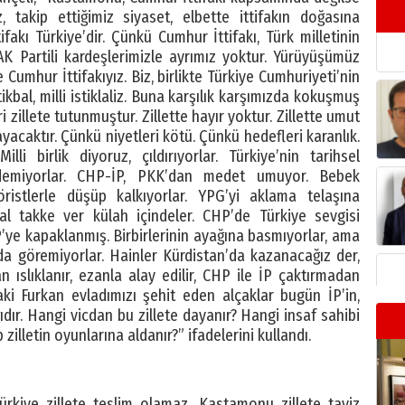
, takip ettiğimiz siyaset, elbette ittifakın doğasına
fakı Türkiye’dir. Çünkü Cumhur İttifakı, Türk milletinin
AK Partili kardeşlerimizle ayrımız yoktur. Yürüyüşümüz
Cumhur İttifakıyız. Biz, birlikte Türkiye Cumhuriyeti’nin
stikbal, milli istiklaliz. Buna karşılık karşımızda kokuşmuş
eri zillete tutunmuştur. Zillette hayır yoktur. Zillette umut
yacaktır. Çünkü niyetleri kötü. Çünkü hedefleri karanlık.
li birlik diyoruz, çıldırıyorlar. Türkiye’nin tarihsel
demiyorlar. CHP-İP, PKK’dan medet umuyor. Bebek
eröristlerle düşüp kalkıyorlar. YPG’yi aklama telaşına
, al takke ver külah içindeler. CHP’de Türkiye sevgisi
e kapaklanmış. Birbirlerinin ayağına basmıyorlar, ama
 da göremiyorlar. Hainler Kürdistan’da kazanacağız der,
ıslıklanır, ezanla alay edilir, CHP ile İP çaktırmadan
ki Furkan evladımızı şehit eden alçaklar bugün İP’in,
ıdır. Hangi vicdan bu zillete dayanır? Hangi insaf sahibi
p zilletin oyunlarına aldanır?” ifadelerini kullandı.
”
Türkiye zillete teslim olamaz. Kastamonu zillete taviz