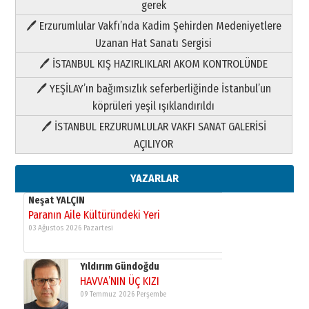
Neşat YALÇIN
gerek
Paranın Aile Kültüründeki Yeri
🖊 Erzurumlular Vakfı’nda Kadim Şehirden Medeniyetlere
03 Ağustos 2026 Pazartesi
Uzanan Hat Sanatı Sergisi
🖊 İSTANBUL KIŞ HAZIRLIKLARI AKOM KONTROLÜNDE
Yıldırım Gündoğdu
HAVVA’NIN ÜÇ KIZI
🖊 YEŞİLAY’ın bağımsızlık seferberliğinde İstanbul’un
09 Temmuz 2026 Perşembe
köprüleri yeşil ışıklandırıldı
🖊 İSTANBUL ERZURUMLULAR VAKFI SANAT GALERİSİ
Yusuf POLAT
AÇILIYOR
Şampiyonluk Sebahattin Şirin’e
yazar
11 Mayıs 2026 Pazartesi
YAZARLAR
Neşat YALÇIN
Paranın Aile Kültüründeki Yeri
03 Ağustos 2026 Pazartesi
Yıldırım Gündoğdu
HAVVA’NIN ÜÇ KIZI
09 Temmuz 2026 Perşembe