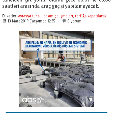
saatleri arasında araç geçişi yapılamayacak.
Etiketler:
avrasya tüneli
,
bakım çalışmaları
,
tarfiğe kapatılacak
📆 13 Mart 2019 Çarşamba 12:35 · 💬 0 yorum ·