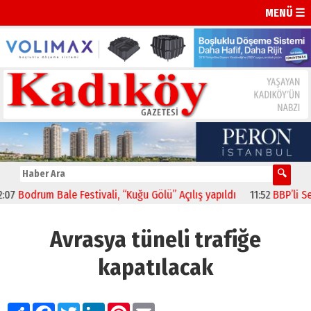
MENÜ ☰
Bodrum Bale Festivali, “Kuğu Gölü” Açılış yapıldı
11:52
BBP’li Semiz
Avrasya tüneli trafiğe
kapatılacak
Paylaş
Facebook
Twitter
LinkedIn
Pinterest
Email