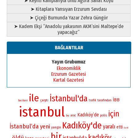
➤ Keyifli Kamplarıyla Ünlü Agora Sanat Köyü
➤ Kitaplara Yansıyan Erzurum Sevdası
➤ Çiçeği Burnunda Yazar Zehra Güngör
➤ Kadem Ekşi “Anadolu yakasının AKM’sini Maltepe’de
yapacağız”
BAĞLANTILAR
Yayın Grubumuz
Ekonomiklik
Erzurum Gazetesi
Kartal Gazetesi
ile
İstanbul'da
İBB
çarptı
trafik
tarafından
baskani
istanbul
için
Kadıköy’de
polis
bu
arac
Kadıköy'de
İstanbul’da
yeni
yaralı
etti
yangin
özel
bir
kadıköy
öldü