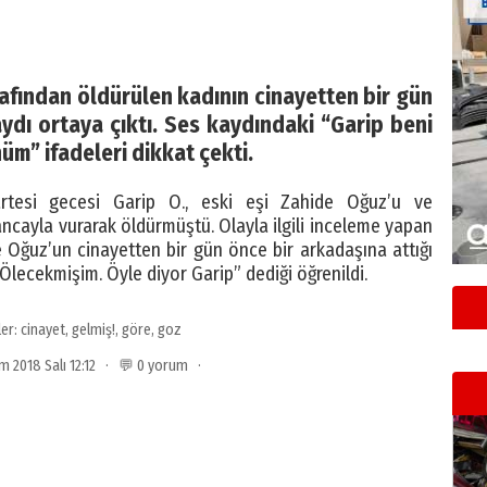
afından öldürülen kadının cinayetten bir gün
ydı ortaya çıktı. Ses kaydındaki “Garip beni
üm” ifadeleri dikkat çekti.
rtesi gecesi Garip O., eski eşi Zahide Oğuz’u ve
ancayla vurarak öldürmüştü. Olayla ilgili inceleme yapan
de Oğuz’un cinayetten bir gün önce bir arkadaşına attığı
lecekmişim. Öyle diyor Garip” dediği öğrenildi.
ler:
cinayet
,
gelmiş!
,
göre
,
goz
ım 2018 Salı 12:12 · 💬 0 yorum ·