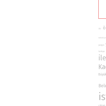
ö
iki
Belediye
yangın
turkiye
ile
Ka
Büyük
Bel
i
çıkan