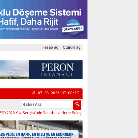
Hesap aç
Oturum aç
📆 07.08.2026 07:08:17
 Yaz Sergisi’nde Sanatseverlerle Buluştu
11:21
CHP Kadıköy İlçe Başkanlığı’n