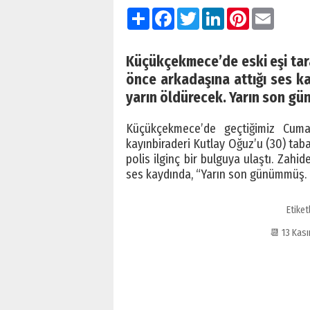
Paylaş
Facebook
Twitter
LinkedIn
Pinterest
Email
Küçükçekmece’de eski eşi tar
önce arkadaşına attığı ses ka
yarın öldürecek. Yarın son gün
Küçükçekmece’de geçtiğimiz Cuma
kayınbiraderi Kutlay Oğuz’u (30) tab
polis ilginç bir bulguya ulaştı. Zahi
ses kaydında, “Yarın son günümmüş. Ö
Etiket
📆 13 Kas