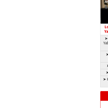
L
Ya
➤ 
Ya
➤
➤
➤ K