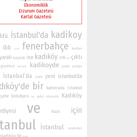
Ekonomiklik
Erzurum Gazetesi
Kartal Gazetesi
kadikoy
İstanbul'da
ldü
fenerbahçe
ibb
baskan
özel
kadıköy
çıktı
yaralı
İBB
etti
başladı
en
kadikoyde
gazetesi
yangin
çarptı
baskani
İstanbul’da
yeni
istanbulda
trafik
bir
dıköy'de
kamerada
İstanbul
Kadıköy
şehir Belediyesi
polis
otomobil
bu
ve
için
ediyesi
kaza
stanbul
İstanbul
tarafından
Kadıköy’de
arac