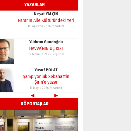
YAZARLAR
11 Mayıs 2026 Pazartesi
Neşat YALÇIN
Paranın Aile Kültüründeki Yeri
03 Ağustos 2026 Pazartesi
Yıldırım Gündoğdu
HAVVA’NIN ÜÇ KIZI
09 Temmuz 2026 Perşembe
Yusuf POLAT
Şampiyonluk Sebahattin
Şirin’e yazar
11 Mayıs 2026 Pazartesi
◀
▶
Neşat YALÇIN
RÖPORTAJLAR
Paranın Aile Kültüründeki Yeri
03 Ağustos 2026 Pazartesi
Yıldırım Gündoğdu