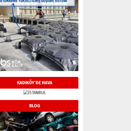
KADIKÖY'DE HAVA
BLOG