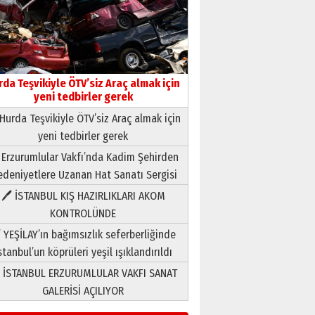
rda Teşvikiyle ÖTV’siz Araç almak için
yeni tedbirler gerek
Hurda Teşvikiyle ÖTV’siz Araç almak için
yeni tedbirler gerek
Neşat YALÇIN
 Erzurumlular Vakfı’nda Kadim Şehirden
Paranın Aile Kültüründeki Yeri
deniyetlere Uzanan Hat Sanatı Sergisi
03 Ağustos 2026 Pazartesi
🖊 İSTANBUL KIŞ HAZIRLIKLARI AKOM
KONTROLÜNDE
Yıldırım Gündoğdu
HAVVA’NIN ÜÇ KIZI
 YEŞİLAY’ın bağımsızlık seferberliğinde
09 Temmuz 2026 Perşembe
stanbul’un köprüleri yeşil ışıklandırıldı
 İSTANBUL ERZURUMLULAR VAKFI SANAT
Yusuf POLAT
GALERİSİ AÇILIYOR
Şampiyonluk Sebahattin
Şirin’e yazar