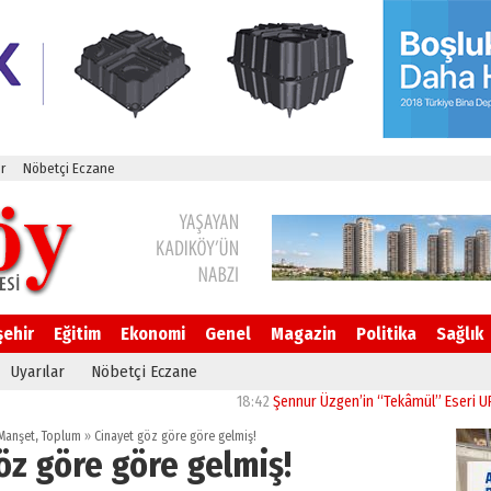
r
Nöbetçi Eczane
şehir
Eğitim
Ekonomi
Genel
Magazin
Politika
Sağlık
Uyarılar
Nöbetçi Eczane
18:42
Şennur Üzgen’in “Tekâmül” Eseri UPSD 2026
Manşet
,
Toplum
»
Cinayet göz göre göre gelmiş!
öz göre göre gelmiş!