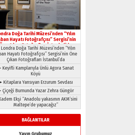
HAVVA’NIN ÜÇ KIZI
09 Temmuz 2026 Perşembe
Yusuf POLAT
Şampiyonluk Sebahattin
ondra Doğa Tarihi Müzesi’nden “Yılın
Şirin’e yazar
ban Hayatı Fotoğrafçısı” Sergisi’nin
11 Mayıs 2026 Pazartesi
Öne Çıkan Fotoğrafları İstanbul’da
Londra Doğa Tarihi Müzesi’nden “Yılın
ban Hayatı Fotoğrafçısı” Sergisi’nin Öne
Çıkan Fotoğrafları İstanbul’da
 Keyifli Kamplarıyla Ünlü Agora Sanat
Köyü
➤ Kitaplara Yansıyan Erzurum Sevdası
 Çiçeği Burnunda Yazar Zehra Güngör
adem Ekşi “Anadolu yakasının AKM’sini
Maltepe’de yapacağız”
BAĞLANTILAR
Yayın Grubumuz