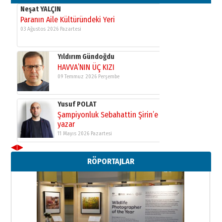
Neşat YALÇIN
Paranın Aile Kültüründeki Yeri
03 Ağustos 2026 Pazartesi
Yıldırım Gündoğdu
HAVVA’NIN ÜÇ KIZI
09 Temmuz 2026 Perşembe
Yusuf POLAT
Şampiyonluk Sebahattin Şirin’e
yazar
11 Mayıs 2026 Pazartesi
◀
▶
Neşat YALÇIN
RÖPORTAJLAR
Paranın Aile Kültüründeki Yeri
03 Ağustos 2026 Pazartesi
Yıldırım Gündoğdu
HAVVA’NIN ÜÇ KIZI
09 Temmuz 2026 Perşembe