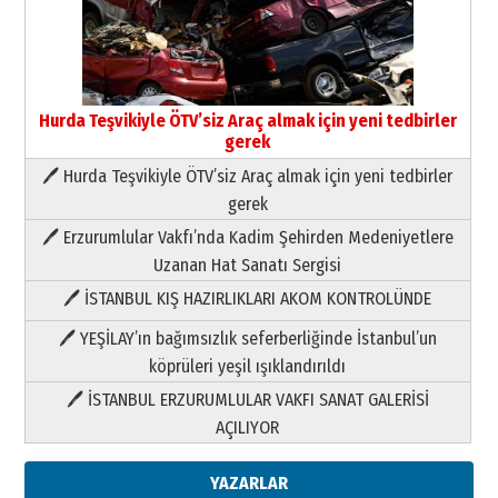
Hurda Teşvikiyle ÖTV’siz Araç almak için yeni tedbirler
gerek
🖊 Hurda Teşvikiyle ÖTV’siz Araç almak için yeni tedbirler
Neşat YALÇIN
gerek
Paranın Aile Kültüründeki Yeri
🖊 Erzurumlular Vakfı’nda Kadim Şehirden Medeniyetlere
03 Ağustos 2026 Pazartesi
Uzanan Hat Sanatı Sergisi
🖊 İSTANBUL KIŞ HAZIRLIKLARI AKOM KONTROLÜNDE
Yıldırım Gündoğdu
HAVVA’NIN ÜÇ KIZI
🖊 YEŞİLAY’ın bağımsızlık seferberliğinde İstanbul’un
09 Temmuz 2026 Perşembe
köprüleri yeşil ışıklandırıldı
🖊 İSTANBUL ERZURUMLULAR VAKFI SANAT GALERİSİ
Yusuf POLAT
AÇILIYOR
Şampiyonluk Sebahattin Şirin’e
yazar
11 Mayıs 2026 Pazartesi
YAZARLAR