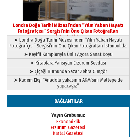
Yusuf POLAT
Şampiyonluk Sebahattin Şirin’e
Londra Doğa Tarihi Müzesi’nden “Yılın Yaban Hayatı
yazar
Fotoğrafçısı” Sergisi’nin Öne Çıkan Fotoğrafları
11 Mayıs 2026 Pazartesi
İstanbul’da
➤ Londra Doğa Tarihi Müzesi’nden “Yılın Yaban Hayatı
Fotoğrafçısı” Sergisi’nin Öne Çıkan Fotoğrafları İstanbul’da
➤ Keyifli Kamplarıyla Ünlü Agora Sanat Köyü
➤ Kitaplara Yansıyan Erzurum Sevdası
➤ Çiçeği Burnunda Yazar Zehra Güngör
➤ Kadem Ekşi “Anadolu yakasının AKM’sini Maltepe’de
yapacağız”
BAĞLANTILAR
Yayın Grubumuz
Ekonomiklik
Erzurum Gazetesi
Kartal Gazetesi