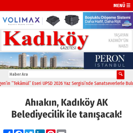
MENÜ ☰
ekâmül” Eseri UPSD 2026 Yaz Sergisi’nde Sanatseverlerle Buluştu
1
Ahıakın, Kadıköy AK
Belediyecilik ile tanışacak!
Paylaş
Facebook
Twitter
LinkedIn
Pinterest
Email