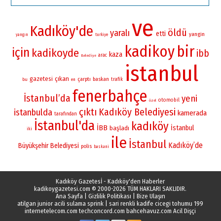
ve
Kadıköy'de
öldü
yaralı
etti
yangin
yangın
turkiye
kadikoy
bir
için
kadikoyde
ibb
kaza
arac
Belediye
istanbul
gazetesi
çıkan
çarptı
baskan
bu
trafik
en
fenerbahçe
İstanbul’da
yeni
otomobil
özel
çıktı
Kadıköy Belediyesi
istanbulda
kamerada
tarafından
İstanbul'da
kadıköy
İBB
İstanbul
başladı
iki
ile
İstanbul
Kadıköy’de
Büyükşehir Belediyesi
polis
baskani
Kadıköy Gazetesİ - Kadıköy'den Haberler
kadikoygazetesi.com
© 2000-2026 TÜM HAKLARI SAKLIDIR.
Ana Sayfa
|
Gizlilik Politikası
|
Bize Ulaşın
atilgan junior acili sulama sprink
|
sari renkli kadife cicegi tohumu 199
internetelecom.com
techconcord.com
bahcehavuz.com
Acil Dişçi