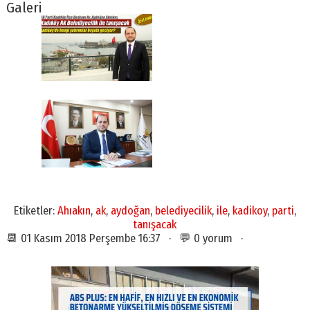
Galeri
Etiketler:
Ahıakın
,
ak
,
aydoğan
,
belediyecilik
,
ile
,
kadikoy
,
parti
,
tanışacak
📆 01 Kasım 2018 Perşembe 16:37 · 💬 0 yorum ·