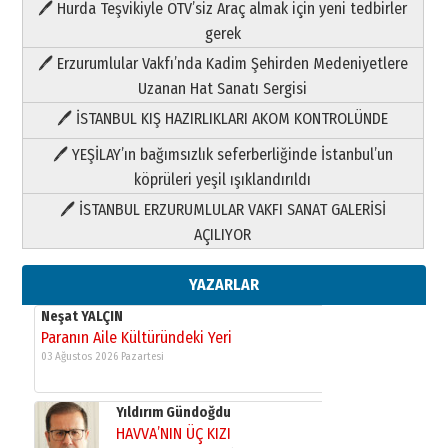
🖊 Hurda Teşvikiyle ÖTV’siz Araç almak için yeni tedbirler
Neşat YALÇIN
gerek
Paranın Aile Kültüründeki Yeri
🖊 Erzurumlular Vakfı’nda Kadim Şehirden Medeniyetlere
03 Ağustos 2026 Pazartesi
Uzanan Hat Sanatı Sergisi
🖊 İSTANBUL KIŞ HAZIRLIKLARI AKOM KONTROLÜNDE
Yıldırım Gündoğdu
HAVVA’NIN ÜÇ KIZI
🖊 YEŞİLAY’ın bağımsızlık seferberliğinde İstanbul’un
09 Temmuz 2026 Perşembe
köprüleri yeşil ışıklandırıldı
🖊 İSTANBUL ERZURUMLULAR VAKFI SANAT GALERİSİ
Yusuf POLAT
AÇILIYOR
Şampiyonluk Sebahattin Şirin’e
yazar
11 Mayıs 2026 Pazartesi
YAZARLAR
Neşat YALÇIN
Paranın Aile Kültüründeki Yeri
03 Ağustos 2026 Pazartesi
Yıldırım Gündoğdu
HAVVA’NIN ÜÇ KIZI