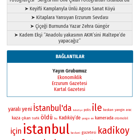
➤ Keyifli Kamplarıyla Ünlü Agora Sanat Köyü
➤ Kitaplara Yansıyan Erzurum Sevdası
➤ Çiçeği Burnunda Yazar Zehra Güngör
➤ Kadem Ekşi “Anadolu yakasının AKM’sini Maltepe’de
yapacağız”
BAĞLANTILAR
Yayın Grubumuz
Ekonomiklik
Erzurum Gazetesi
Kartal Gazetesi
ile
İstanbul'da
yaralı
yeni
yangin
polis
baskan
arac
Belediye
öldü
Kadıköy’de
kamerada
kaza
çıkan
otomobil
trafik
bu
yangın
en
istanbul
kadikoy
için
gazetesi
baskani