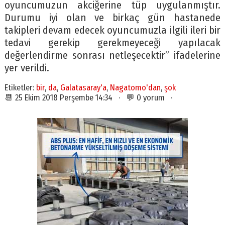
oyuncumuzun akciğerine tüp uygulanmıştır.
Durumu iyi olan ve birkaç gün hastanede
takipleri devam edecek oyuncumuzla ilgili ileri bir
tedavi gerekip gerekmeyeceği yapılacak
değerlendirme sonrası netleşecektir” ifadelerine
yer verildi.
Etiketler:
bir
,
da
,
Galatasaray'a
,
Nagatomo'dan
,
şok
📆 25 Ekim 2018 Perşembe 14:34 · 💬 0 yorum ·