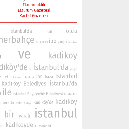
Ekonomiklik
Erzurum Gazetesi
Kartal Gazetesi
öldü
istanbulda
trafik
nerbahçe
ibb
yangin
çarptı
bu
Belediye
ve
kadikoy
ı
dıköy'de
İstanbul'da
en
yangın
İstanbul
İBB
etti
kaza
dı
baskan
baskani
Kadıköy Belediyesi
İstanbul’da
ile
n
İstanbul Büyükşehir Belediyesi
tarafından
kadıköy
Kadıköy’de
amerada
polis
turkiye
istanbul
bir
yaralı
kadikoyde
esi
otomobil
iki