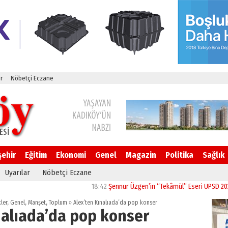
r
Nöbetçi Eczane
şehir
Eğitim
Ekonomi
Genel
Magazin
Politika
Sağlık
Uyarılar
Nöbetçi Eczane
18:42
Şennur Üzgen’in “Tekâmül” Eseri UPSD 2026 Yaz Se
kler
,
Genel
,
Manşet
,
Toplum
»
Alex’ten Kınalıada’da pop konser
nalıada’da pop konser