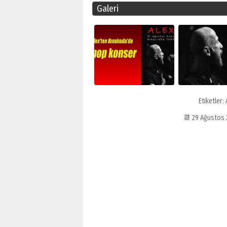
Galeri
Etiketler:
📆 29 Ağustos