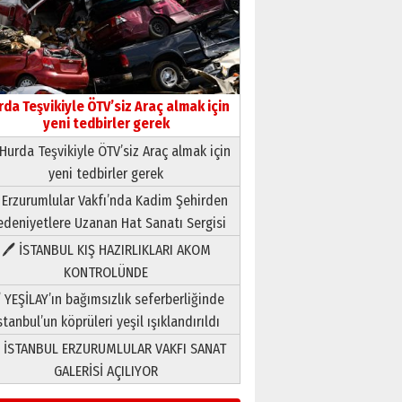
rda Teşvikiyle ÖTV’siz Araç almak için
yeni tedbirler gerek
Hurda Teşvikiyle ÖTV’siz Araç almak için
yeni tedbirler gerek
Neşat YALÇIN
 Erzurumlular Vakfı’nda Kadim Şehirden
Paranın Aile Kültüründeki Yeri
deniyetlere Uzanan Hat Sanatı Sergisi
03 Ağustos 2026 Pazartesi
🖊 İSTANBUL KIŞ HAZIRLIKLARI AKOM
KONTROLÜNDE
Yıldırım Gündoğdu
HAVVA’NIN ÜÇ KIZI
 YEŞİLAY’ın bağımsızlık seferberliğinde
09 Temmuz 2026 Perşembe
stanbul’un köprüleri yeşil ışıklandırıldı
 İSTANBUL ERZURUMLULAR VAKFI SANAT
Yusuf POLAT
GALERİSİ AÇILIYOR
Şampiyonluk Sebahattin
Şirin’e yazar