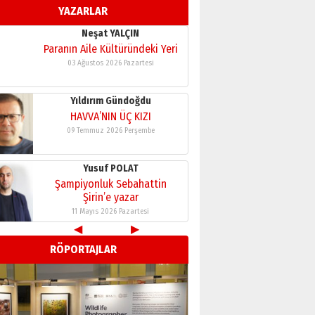
YAZARLAR
11 Mayıs 2026 Pazartesi
Neşat YALÇIN
Paranın Aile Kültüründeki Yeri
03 Ağustos 2026 Pazartesi
Yıldırım Gündoğdu
HAVVA’NIN ÜÇ KIZI
09 Temmuz 2026 Perşembe
Yusuf POLAT
Şampiyonluk Sebahattin
Şirin’e yazar
11 Mayıs 2026 Pazartesi
◀
▶
Neşat YALÇIN
RÖPORTAJLAR
Paranın Aile Kültüründeki Yeri
03 Ağustos 2026 Pazartesi
Yıldırım Gündoğdu