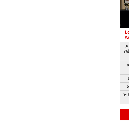
L
Ya
➤ 
Ya
➤
➤
➤ K