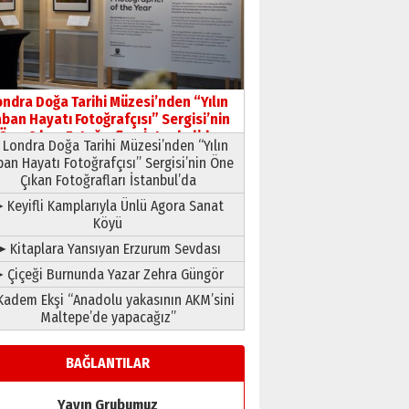
HAVVA’NIN ÜÇ KIZI
09 Temmuz 2026 Perşembe
Yusuf POLAT
Şampiyonluk Sebahattin
ondra Doğa Tarihi Müzesi’nden “Yılın
Şirin’e yazar
ban Hayatı Fotoğrafçısı” Sergisi’nin
11 Mayıs 2026 Pazartesi
Öne Çıkan Fotoğrafları İstanbul’da
Londra Doğa Tarihi Müzesi’nden “Yılın
ban Hayatı Fotoğrafçısı” Sergisi’nin Öne
Çıkan Fotoğrafları İstanbul’da
 Keyifli Kamplarıyla Ünlü Agora Sanat
Köyü
➤ Kitaplara Yansıyan Erzurum Sevdası
 Çiçeği Burnunda Yazar Zehra Güngör
adem Ekşi “Anadolu yakasının AKM’sini
Maltepe’de yapacağız”
BAĞLANTILAR
Yayın Grubumuz