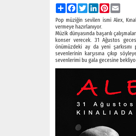
Paylaş
Facebook
Twitter
LinkedIn
Pinterest
Email
Pop müziğin sevilen ismi Alex, Kın
vermeye hazırlanıyor.
Müzik dünyasında başarılı çalışmalar
konser verecek. 31 Ağustos geces
önümüzdeki ay da yeni şarkısını pi
sevenlerinin karşısına çıkıp söyley
sevenlerimi bu gala gecesine bekliyo