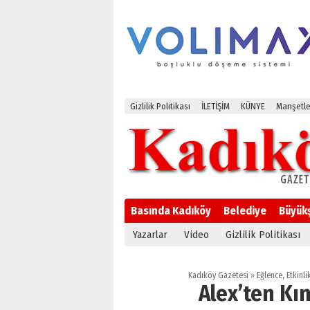
Gizlilik Politikası
İLETİŞİM
KÜNYE
Manşetle
Basında Kadıköy
Belediye
Büyük
Yazarlar
Video
Gizlilik Politikası
Kadıköy Gazetesi
»
Eğlence
,
Etkinli
Alex’ten Kı