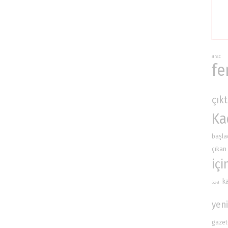
arac
fe
çıkt
Ka
başla
çıkan
içi
k
özel
yeni
gazet