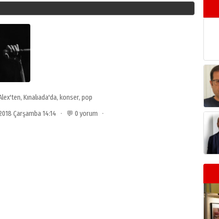
Alex'ten
,
Kınalıada'da
,
konser
,
pop
 2018 Çarşamba 14:14 · 💬 0 yorum ·