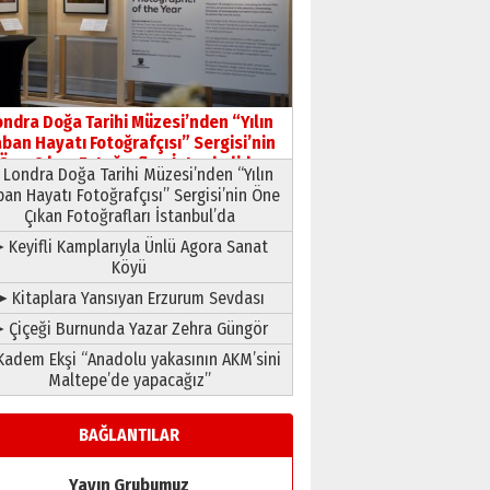
ondra Doğa Tarihi Müzesi’nden “Yılın
ban Hayatı Fotoğrafçısı” Sergisi’nin
Öne Çıkan Fotoğrafları İstanbul’da
Londra Doğa Tarihi Müzesi’nden “Yılın
ban Hayatı Fotoğrafçısı” Sergisi’nin Öne
Çıkan Fotoğrafları İstanbul’da
 Keyifli Kamplarıyla Ünlü Agora Sanat
Köyü
➤ Kitaplara Yansıyan Erzurum Sevdası
 Çiçeği Burnunda Yazar Zehra Güngör
adem Ekşi “Anadolu yakasının AKM’sini
Maltepe’de yapacağız”
BAĞLANTILAR
Yayın Grubumuz