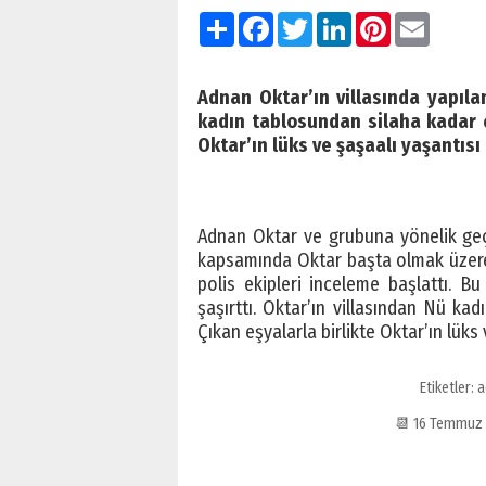
Paylaş
Facebook
Twitter
LinkedIn
Pinterest
Email
Adnan Oktar’ın villasında yapılan
kadın tablosundan silaha kadar ç
Oktar’ın lüks ve şaşaalı yaşantısı
Adnan Oktar ve grubuna yönelik geç
kapsamında Oktar başta olmak üzere ç
polis ekipleri inceleme başlattı. B
şaşırttı. Oktar’ın villasından Nü ka
Çıkan eşyalarla birlikte Oktar’ın lüks
Etiketler:
a
📆 16 Temmuz 