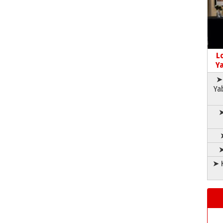
L
Ya
➤ 
Ya
➤
➤
➤ K