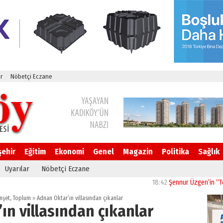
r
Nöbetçi Eczane
şehir
Eğitim
Ekonomi
Genel
Magazin
Politika
Sağlık
Uyarılar
Nöbetçi Eczane
18:42
Şennur Üzgen’in “Tekâmül” 
nşet
,
Toplum
»
Adnan Oktar’ın villasından çıkanlar
ın villasından çıkanlar