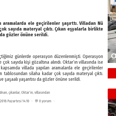
 aramalarda ele geçirilenler şaşırttı. Villadan Nü
ok sayıda materyal çıktı. Çıkan eşyalarla birlikte
 da gözler önüne serildi.
tiğimiz günlerde operasyon düzenlenmişti. Operasyon
ok sayıda kişi gözaltına alındı. Oktar’ın villasında ise
u kapsamda villada yapılan aramalarda ele geçirilenler
dın tablosundan silaha kadar çok sayıda materyal çıktı.
 ve şaşaalı yaşantısı da gözler önüne serildi.
dnan
,
çıkanlar
,
Oktar’ın
,
villasından
2018 Pazartesi 14:10 · 💬 0 yorum ·