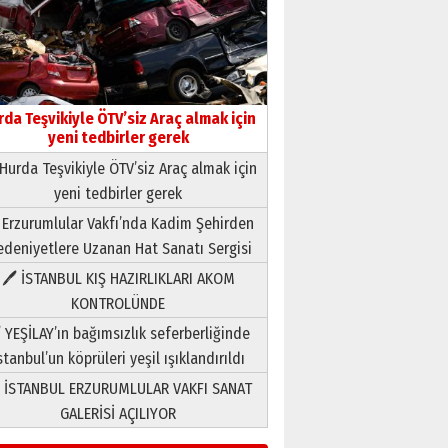
03 Ağustos 2026 Pazartesi
Yıldırım Gündoğdu
HAVVA’NIN ÜÇ KIZI
09 Temmuz 2026 Perşembe
rda Teşvikiyle ÖTV’siz Araç almak için
yeni tedbirler gerek
Hurda Teşvikiyle ÖTV’siz Araç almak için
Yusuf POLAT
Şampiyonluk Sebahattin
yeni tedbirler gerek
Şirin’e yazar
 Erzurumlular Vakfı’nda Kadim Şehirden
11 Mayıs 2026 Pazartesi
deniyetlere Uzanan Hat Sanatı Sergisi
Neşat YALÇIN
🖊 İSTANBUL KIŞ HAZIRLIKLARI AKOM
Paranın Aile Kültüründeki Yeri
KONTROLÜNDE
03 Ağustos 2026 Pazartesi
 YEŞİLAY’ın bağımsızlık seferberliğinde
stanbul’un köprüleri yeşil ışıklandırıldı
Yıldırım Gündoğdu
HAVVA’NIN ÜÇ KIZI
 İSTANBUL ERZURUMLULAR VAKFI SANAT
09 Temmuz 2026 Perşembe
GALERİSİ AÇILIYOR