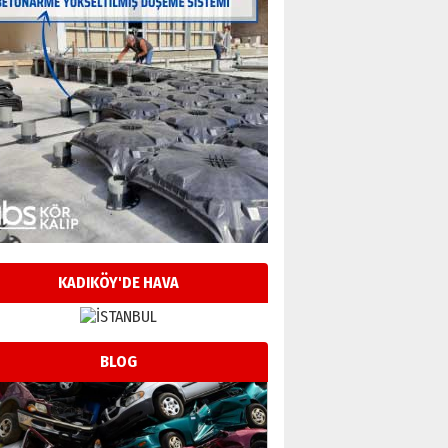
KADIKÖY'DE HAVA
BLOG
Neşat YALÇIN
Paranın Aile Kültüründeki Yeri