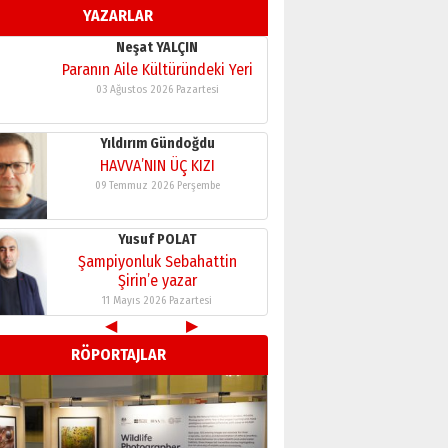
Yusuf POLAT
YAZARLAR
Şampiyonluk Sebahattin
Şirin’e yazar
11 Mayıs 2026 Pazartesi
Neşat YALÇIN
Paranın Aile Kültüründeki Yeri
03 Ağustos 2026 Pazartesi
Yıldırım Gündoğdu
HAVVA’NIN ÜÇ KIZI
09 Temmuz 2026 Perşembe
Yusuf POLAT
Şampiyonluk Sebahattin
◀
▶
Şirin’e yazar
RÖPORTAJLAR
11 Mayıs 2026 Pazartesi