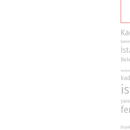
Ka
kame
İs
Bel
baska
kad
i
yara
fe
Büyük