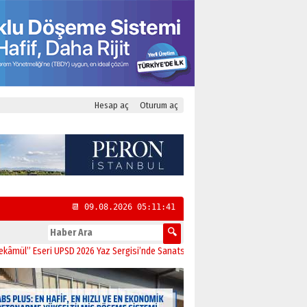
Hesap aç
Oturum aç
📆 09.08.2026 05:11:41
Eseri UPSD 2026 Yaz Sergisi’nde Sanatseverlerle Buluştu
11:21
CHP Kadıköy İl