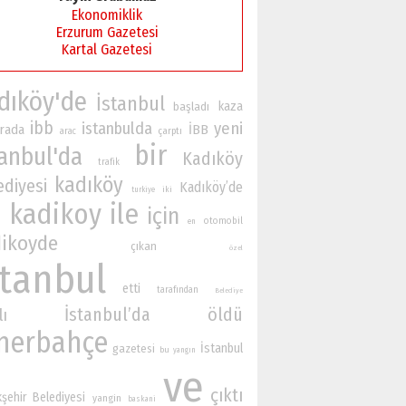
Ekonomiklik
Erzurum Gazetesi
Kartal Gazetesi
dıköy'de
İstanbul
kaza
başladı
ibb
istanbulda
yeni
rada
İBB
çarptı
arac
bir
tanbul'da
Kadıköy
trafik
kadıköy
ediyesi
Kadıköy’de
iki
turkiye
kadikoy
ile
için
n
otomobil
en
ikoyde
çıkan
özel
stanbul
etti
tarafından
Belediye
İstanbul’da
öldü
lı
nerbahçe
İstanbul
gazetesi
bu
yangın
ve
çıktı
şehir Belediyesi
yangin
baskani