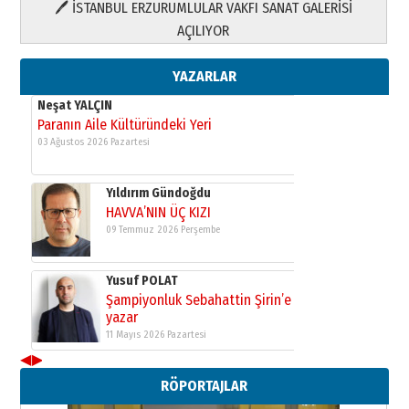
🖊 İSTANBUL ERZURUMLULAR VAKFI SANAT GALERİSİ
Yusuf POLAT
AÇILIYOR
Şampiyonluk Sebahattin Şirin’e
yazar
11 Mayıs 2026 Pazartesi
YAZARLAR
Neşat YALÇIN
Paranın Aile Kültüründeki Yeri
03 Ağustos 2026 Pazartesi
Yıldırım Gündoğdu
HAVVA’NIN ÜÇ KIZI
09 Temmuz 2026 Perşembe
Yusuf POLAT
Şampiyonluk Sebahattin Şirin’e
yazar
11 Mayıs 2026 Pazartesi
◀
▶
Neşat YALÇIN
RÖPORTAJLAR
Paranın Aile Kültüründeki Yeri
03 Ağustos 2026 Pazartesi