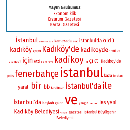
Yayın Grubumuz
Ekonomiklik
Erzurum Gazetesi
Kartal Gazetesi
İstanbul
öldü
istanbulda
kamerada
arac
Belediye
özel
Kadıköy'de
kadıköy
kadikoyde
çarptı
trafik
en
kadikoy
için
çıktı
Kadıköy’de
etti
otomobil
bu
iki
turkiye
istanbul
fenerbahçe
kaza
polis
baskan
bir
ile
İstanbul'da
ibb
yaralı
tarafından
ve
İstanbul’da
yeni
İBB
başladı
çıkan
yangin
baskani
Kadıköy Belediyesi
İstanbul Büyükşehir
gazetesi
yangın
Belediyesi