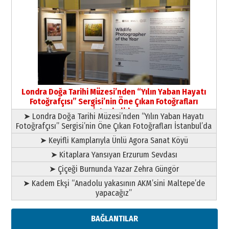
Yıldırım Gündoğdu
HAVVA’NIN ÜÇ KIZI
09 Temmuz 2026 Perşembe
Yusuf POLAT
Şampiyonluk Sebahattin Şirin’e
Londra Doğa Tarihi Müzesi’nden “Yılın Yaban Hayatı
yazar
Fotoğrafçısı” Sergisi’nin Öne Çıkan Fotoğrafları
11 Mayıs 2026 Pazartesi
İstanbul’da
➤ Londra Doğa Tarihi Müzesi’nden “Yılın Yaban Hayatı
Fotoğrafçısı” Sergisi’nin Öne Çıkan Fotoğrafları İstanbul’da
➤ Keyifli Kamplarıyla Ünlü Agora Sanat Köyü
➤ Kitaplara Yansıyan Erzurum Sevdası
➤ Çiçeği Burnunda Yazar Zehra Güngör
➤ Kadem Ekşi “Anadolu yakasının AKM’sini Maltepe’de
yapacağız”
BAĞLANTILAR