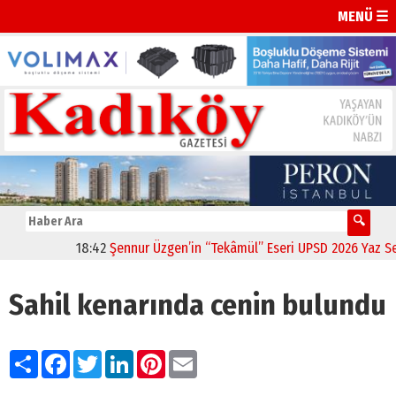
MENÜ ☰
18:42
Şennur Üzgen’in “Tekâmül” Eseri UPSD 2026 Yaz Sergi
Sahil kenarında cenin bulundu
Paylaş
Facebook
Twitter
LinkedIn
Pinterest
Email