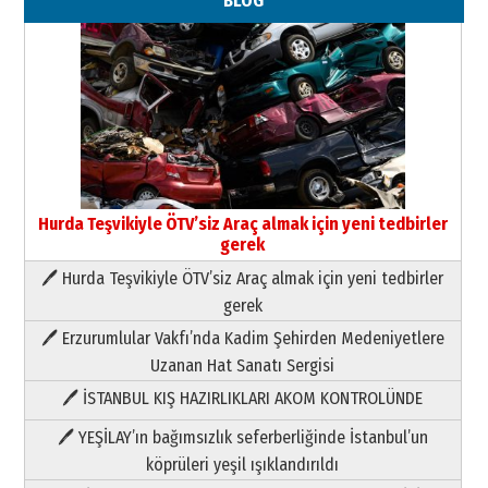
BLOG
Hurda Teşvikiyle ÖTV’siz Araç almak için yeni tedbirler
gerek
🖊 Hurda Teşvikiyle ÖTV’siz Araç almak için yeni tedbirler
Neşat YALÇIN
gerek
Paranın Aile Kültüründeki Yeri
🖊 Erzurumlular Vakfı’nda Kadim Şehirden Medeniyetlere
03 Ağustos 2026 Pazartesi
Uzanan Hat Sanatı Sergisi
🖊 İSTANBUL KIŞ HAZIRLIKLARI AKOM KONTROLÜNDE
Yıldırım Gündoğdu
HAVVA’NIN ÜÇ KIZI
🖊 YEŞİLAY’ın bağımsızlık seferberliğinde İstanbul’un
09 Temmuz 2026 Perşembe
köprüleri yeşil ışıklandırıldı