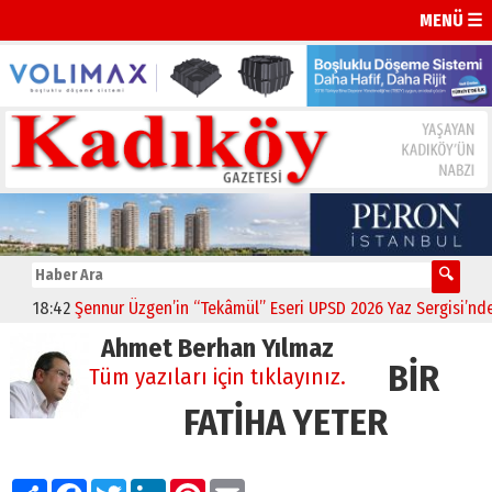
MENÜ ☰
18:42
Şennur Üzgen’in “Tekâmül” Eseri UPSD 2026 Yaz Sergisi’nde San
Ahmet Berhan Yılmaz
BİR
Tüm yazıları için tıklayınız.
FATİHA YETER
Paylaş
Facebook
Twitter
LinkedIn
Pinterest
Email