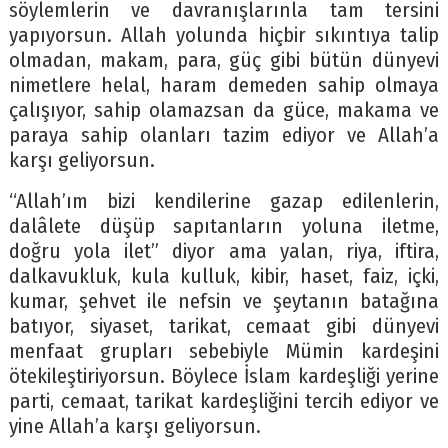
söylemlerin ve davranışlarınla tam tersini
yapıyorsun. Allah yolunda hiçbir sıkıntıya talip
olmadan, makam, para, güç gibi bütün dünyevi
nimetlere helal, haram demeden sahip olmaya
çalışıyor, sahip olamazsan da güce, makama ve
paraya sahip olanları tazim ediyor ve Allah’a
karşı geliyorsun.
“Allah’ım bizi kendilerine gazap edilenlerin,
dalâlete düşüp sapıtanların yoluna iletme,
doğru yola ilet” diyor ama yalan, riya, iftira,
dalkavukluk, kula kulluk, kibir, haset, faiz, içki,
kumar, şehvet ile nefsin ve şeytanın batağına
batıyor, siyaset, tarikat, cemaat gibi dünyevi
menfaat grupları sebebiyle Mümin kardeşini
ötekileştiriyorsun. Böylece İslam kardeşliği yerine
parti, cemaat, tarikat kardeşliğini tercih ediyor ve
yine Allah’a karşı geliyorsun.