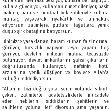
kullardan menfaat bekliyor, kullara bel bağlıyor,
kullara güveniyor, kullardan nimet dileniyor, basit
makam, para ve menfaat beklentileriyle kullara
muhtaç yaşayarak riyakârlık ve ahmaklık
ediyorsun, zalimlere, putlara, tağutlara yenik
düşüp şirk batağına batıyorsun.
Dinimizce yasaklanan, haram kılınan faizi normal
görüyor, hırsızlık yapıyor veya yapanı hoş
görüyor, devletin, milletin malına tecavüzde
bulunuyor, devlet imkânlarını şahsi çıkarların
doğrultusunda kullanıyor, nefsinin kötü
arzularına yenik düşüyor ve böylece Allah’a
kulluğu reddediyorsun.
“Allah’ım bizi doğru yola, senin yolunda sıkıntı
çeken, zalimlerle, adaletsizliklerle mücadele
eden nebilerin, sıddıkların, şehitlerin ve
salihlerin yoluna ilet” diyorsun ama yaşamın,