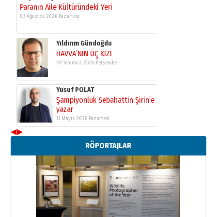
11 Mayıs 2026 Pazartesi
Neşat YALÇIN
Paranın Aile Kültüründeki Yeri
03 Ağustos 2026 Pazartesi
Yıldırım Gündoğdu
HAVVA’NIN ÜÇ KIZI
09 Temmuz 2026 Perşembe
Yusuf POLAT
Şampiyonluk Sebahattin Şirin’e
◀
▶
yazar
RÖPORTAJLAR
11 Mayıs 2026 Pazartesi