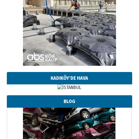
KADIKÖY'DE HAVA
BLOG
Neşat YALÇIN
Paranın Aile Kültüründeki Yeri
03 Ağustos 2026 Pazartesi