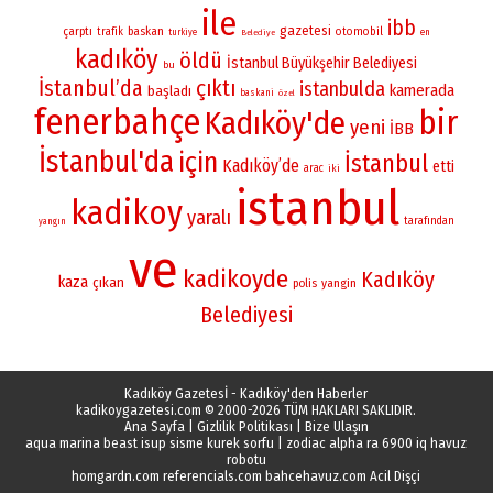
ile
ibb
gazetesi
çarptı
baskan
otomobil
trafik
turkiye
en
Belediye
kadıköy
öldü
İstanbul Büyükşehir Belediyesi
bu
İstanbul’da
çıktı
istanbulda
kamerada
başladı
baskani
özel
fenerbahçe
bir
Kadıköy'de
yeni
İBB
İstanbul'da
için
İstanbul
Kadıköy’de
etti
arac
iki
istanbul
kadikoy
yaralı
tarafından
yangın
ve
kadikoyde
Kadıköy
kaza
çıkan
yangin
polis
Belediyesi
Kadıköy Gazetesİ - Kadıköy'den Haberler
kadikoygazetesi.com
© 2000-2026 TÜM HAKLARI SAKLIDIR.
Ana Sayfa
|
Gizlilik Politikası
|
Bize Ulaşın
aqua marina beast isup sisme kurek sorfu
|
zodiac alpha ra 6900 iq havuz
robotu
homgardn.com
referencials.com
bahcehavuz.com
Acil Dişçi