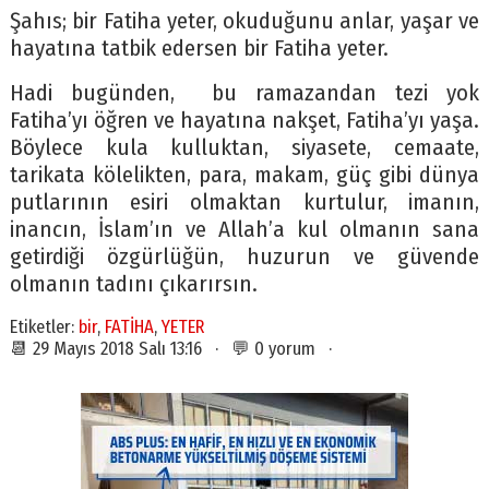
Şahıs; bir Fatiha yeter, okuduğunu anlar, yaşar ve
hayatına tatbik edersen bir Fatiha yeter.
Hadi bugünden, bu ramazandan tezi yok
Fatiha’yı öğren ve hayatına nakşet, Fatiha’yı yaşa.
Böylece kula kulluktan, siyasete, cemaate,
tarikata kölelikten, para, makam, güç gibi dünya
putlarının esiri olmaktan kurtulur, imanın,
inancın, İslam’ın ve Allah’a kul olmanın sana
getirdiği özgürlüğün, huzurun ve güvende
olmanın tadını çıkarırsın.
Etiketler:
bir
,
FATİHA
,
YETER
📆 29 Mayıs 2018 Salı 13:16 · 💬 0 yorum ·