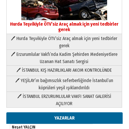
Yıldırım Gündoğdu
HAVVA’NIN ÜÇ KIZI
09 Temmuz 2026 Perşembe
Hurda Teşvikiyle ÖTV’siz Araç almak için yeni tedbirler
gerek
Yusuf POLAT
🖊 Hurda Teşvikiyle ÖTV’siz Araç almak için yeni tedbirler
Şampiyonluk Sebahattin Şirin’e
yazar
gerek
11 Mayıs 2026 Pazartesi
🖊 Erzurumlular Vakfı’nda Kadim Şehirden Medeniyetlere
Neşat YALÇIN
Uzanan Hat Sanatı Sergisi
Paranın Aile Kültüründeki Yeri
🖊 İSTANBUL KIŞ HAZIRLIKLARI AKOM KONTROLÜNDE
03 Ağustos 2026 Pazartesi
🖊 YEŞİLAY’ın bağımsızlık seferberliğinde İstanbul’un
köprüleri yeşil ışıklandırıldı
Yıldırım Gündoğdu
HAVVA’NIN ÜÇ KIZI
🖊 İSTANBUL ERZURUMLULAR VAKFI SANAT GALERİSİ
09 Temmuz 2026 Perşembe
AÇILIYOR
Yusuf POLAT
YAZARLAR
Şampiyonluk Sebahattin Şirin’e
yazar