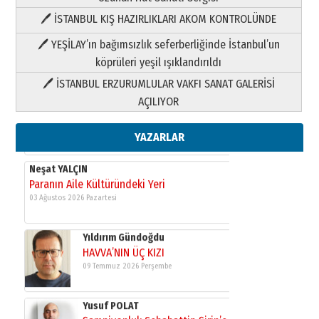
🖊 İSTANBUL KIŞ HAZIRLIKLARI AKOM KONTROLÜNDE
Yıldırım Gündoğdu
HAVVA’NIN ÜÇ KIZI
🖊 YEŞİLAY’ın bağımsızlık seferberliğinde İstanbul’un
09 Temmuz 2026 Perşembe
köprüleri yeşil ışıklandırıldı
🖊 İSTANBUL ERZURUMLULAR VAKFI SANAT GALERİSİ
Yusuf POLAT
AÇILIYOR
Şampiyonluk Sebahattin Şirin’e
yazar
11 Mayıs 2026 Pazartesi
YAZARLAR
Neşat YALÇIN
Paranın Aile Kültüründeki Yeri
03 Ağustos 2026 Pazartesi
Yıldırım Gündoğdu
HAVVA’NIN ÜÇ KIZI
09 Temmuz 2026 Perşembe
Yusuf POLAT
Şampiyonluk Sebahattin Şirin’e