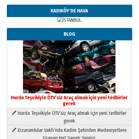
KADIKÖY'DE HAVA
BLOG
Hurda Teşvikiyle ÖTV’siz Araç almak için yeni tedbirler
gerek
🖊 Hurda Teşvikiyle ÖTV’siz Araç almak için yeni tedbirler
Neşat YALÇIN
gerek
Paranın Aile Kültüründeki Yeri
🖊 Erzurumlular Vakfı’nda Kadim Şehirden Medeniyetlere
03 Ağustos 2026 Pazartesi
Uzanan Hat Sanatı Sergisi