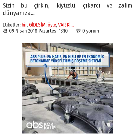
Sizin bu çirkin, ikiyüzlü, çıkarcı ve zalim
dünyanıza…
Etiketler:
bir
,
GİDESİM
,
öyle
,
VAR Kİ…
📆 09 Nisan 2018 Pazartesi 13:10 · 💬 0 yorum ·