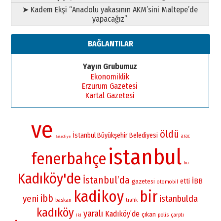
➤ Kadem Ekşi “Anadolu yakasının AKM’sini Maltepe’de
yapacağız”
BAĞLANTILAR
Yayın Grubumuz
Ekonomiklik
Erzurum Gazetesi
Kartal Gazetesi
ve
öldü
İstanbul Büyükşehir Belediyesi
arac
Belediye
istanbul
fenerbahçe
bu
Kadıköy'de
İstanbul’da
İBB
etti
gazetesi
otomobil
kadikoy
bir
ibb
yeni
istanbulda
baskan
trafik
kadıköy
yaralı
Kadıköy’de
çıkan
polis
çarptı
iki