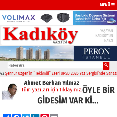
MENÜ ☰
Şennur Üzgen’in “Tekâmül” Eseri UPSD 2026 Yaz Sergisi’nde Sanatseve
Ahmet Berhan Yılmaz
ÖYLE BİR
Tüm yazıları için tıklayınız.
GİDESİM VAR Kİ…
Paylaş
Facebook
Twitter
LinkedIn
Pinterest
Email