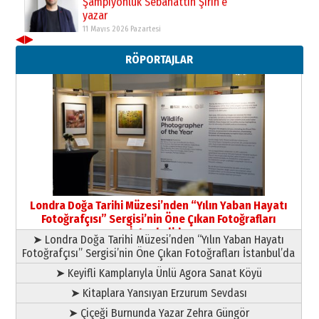
yazar
11 Mayıs 2026 Pazartesi
◀
▶
Neşat YALÇIN
RÖPORTAJLAR
Paranın Aile Kültüründeki Yeri
03 Ağustos 2026 Pazartesi
Yıldırım Gündoğdu
HAVVA’NIN ÜÇ KIZI
09 Temmuz 2026 Perşembe
Yusuf POLAT
Şampiyonluk Sebahattin Şirin’e
Londra Doğa Tarihi Müzesi’nden “Yılın Yaban Hayatı
yazar
Fotoğrafçısı” Sergisi’nin Öne Çıkan Fotoğrafları
11 Mayıs 2026 Pazartesi
İstanbul’da
➤ Londra Doğa Tarihi Müzesi’nden “Yılın Yaban Hayatı
Fotoğrafçısı” Sergisi’nin Öne Çıkan Fotoğrafları İstanbul’da
➤ Keyifli Kamplarıyla Ünlü Agora Sanat Köyü
➤ Kitaplara Yansıyan Erzurum Sevdası
➤ Çiçeği Burnunda Yazar Zehra Güngör