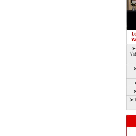
L
Ya
➤ 
Ya
➤
➤
➤ K