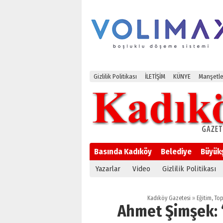
Gizlilik Politikası
İLETİŞİM
KÜNYE
Manşetle
Basında Kadıköy
Belediye
Büyük
Yazarlar
Video
Gizlilik Politikası
Kadıköy Gazetesi
»
Eğitim
,
To
Ahmet Şimşek: 