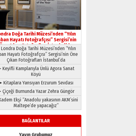
HAVVA’NIN ÜÇ KIZI
09 Temmuz 2026 Perşembe
Yusuf POLAT
Şampiyonluk Sebahattin
ondra Doğa Tarihi Müzesi’nden “Yılın
Şirin’e yazar
ban Hayatı Fotoğrafçısı” Sergisi’nin
11 Mayıs 2026 Pazartesi
Öne Çıkan Fotoğrafları İstanbul’da
Londra Doğa Tarihi Müzesi’nden “Yılın
ban Hayatı Fotoğrafçısı” Sergisi’nin Öne
Çıkan Fotoğrafları İstanbul’da
 Keyifli Kamplarıyla Ünlü Agora Sanat
Köyü
➤ Kitaplara Yansıyan Erzurum Sevdası
 Çiçeği Burnunda Yazar Zehra Güngör
adem Ekşi “Anadolu yakasının AKM’sini
Maltepe’de yapacağız”
BAĞLANTILAR
Yayın Grubumuz