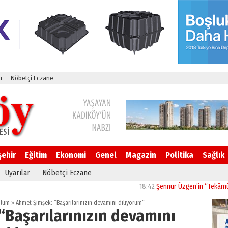
r
Nöbetçi Eczane
şehir
Eğitim
Ekonomi
Genel
Magazin
Politika
Sağlık
Uyarılar
Nöbetçi Eczane
18:42
Şennur Üzgen’in “Tekâmül” Eseri
plum
»
Ahmet Şimşek: “Başarılarınızın devamını diliyorum”
“Başarılarınızın devamını