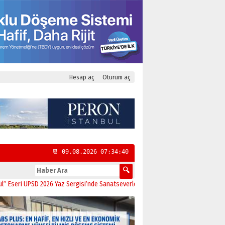
Hesap aç
Oturum aç
📆 09.08.2026 07:34:41
 UPSD 2026 Yaz Sergisi’nde Sanatseverlerle Buluştu
11:21
CHP Kadıköy İlçe Baş