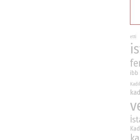
etti
i
fe
ibb
Kadı
kad
v
İs
Ka
ka