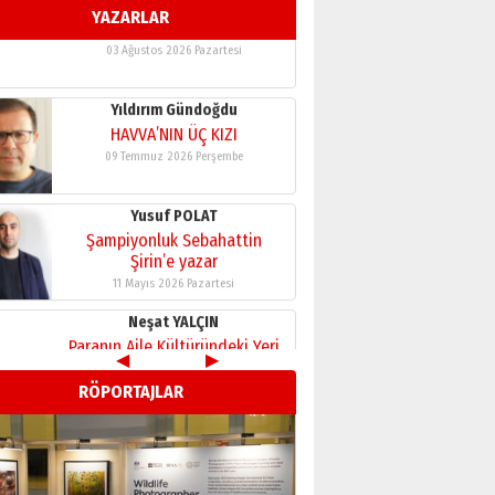
YAZARLAR
11 Mayıs 2026 Pazartesi
Neşat YALÇIN
Paranın Aile Kültüründeki Yeri
03 Ağustos 2026 Pazartesi
Yıldırım Gündoğdu
HAVVA’NIN ÜÇ KIZI
09 Temmuz 2026 Perşembe
Yusuf POLAT
Şampiyonluk Sebahattin
Şirin’e yazar
11 Mayıs 2026 Pazartesi
◀
▶
Neşat YALÇIN
RÖPORTAJLAR
Paranın Aile Kültüründeki Yeri
03 Ağustos 2026 Pazartesi
Yıldırım Gündoğdu