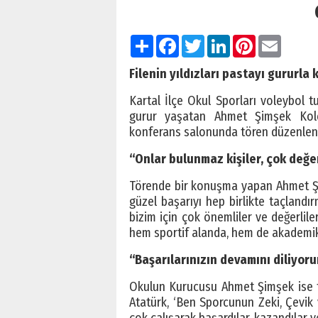
Paylaş
Facebook
Twitter
LinkedIn
Pinterest
Email
Filenin yıldızları pastayı gururla k
Kartal İlçe Okul Sporları voleybol 
gurur yaşatan Ahmet Şimşek Kolej
konferans salonunda tören düzenlendi,
“Onlar bulunmaz kişiler, çok değer
Törende bir konuşma yapan Ahmet Şi
güzel başarıyı hep birlikte taçlandır
bizim için çok önemliler ve değerlile
hem sportif alanda, hem de akademik a
“Başarılarınızın devamını diliyoru
Okulun Kurucusu Ahmet Şimşek ise t
Atatürk, ‘Ben Sporcunun Zeki, Çevik v