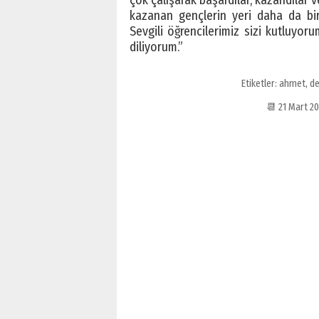
çok çalışarak başardılar, kazandılar v
kazanan gençlerin yeri daha da bir
Sevgili öğrencilerimiz sizi kutluyor
diliyorum.”
Etiketler:
ahmet
,
de
📆 21 Mart 