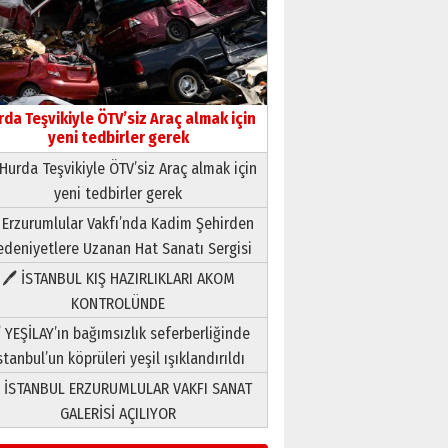
rda Teşvikiyle ÖTV’siz Araç almak için
yeni tedbirler gerek
Hurda Teşvikiyle ÖTV’siz Araç almak için
yeni tedbirler gerek
Neşat YALÇIN
 Erzurumlular Vakfı’nda Kadim Şehirden
Paranın Aile Kültüründeki Yeri
deniyetlere Uzanan Hat Sanatı Sergisi
03 Ağustos 2026 Pazartesi
🖊 İSTANBUL KIŞ HAZIRLIKLARI AKOM
KONTROLÜNDE
Yıldırım Gündoğdu
HAVVA’NIN ÜÇ KIZI
 YEŞİLAY’ın bağımsızlık seferberliğinde
09 Temmuz 2026 Perşembe
stanbul’un köprüleri yeşil ışıklandırıldı
 İSTANBUL ERZURUMLULAR VAKFI SANAT
Yusuf POLAT
GALERİSİ AÇILIYOR
Şampiyonluk Sebahattin
Şirin’e yazar