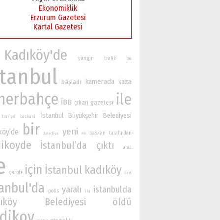
Ekonomiklik
Erzurum Gazetesi
Kartal Gazetesi
Kadıköy'de
yangin
trafik
bu
stanbul
kamerada
kaza
başladı
nerbahçe
ile
İBB
çıkan
gazetesi
İstanbul Büyükşehir Belediyesi
turkiye
baskani
bir
yeni
köy’de
baskan
tarafından
en
Belediye
ikoyde
İstanbul’da
çıktı
arac
e
için
kadıköy
İstanbul
çarptı
özel
tanbul'da
yaralı
istanbulda
polis
iki
dıköy Belediyesi
öldü
dikoy