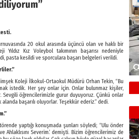
diliyorum”
esti.
turnuvasında 20 okul arasında üçüncü olan ve haklı bir
i Yıldız Kız Voleybol takımının başarısı nedeniyle
 pasta kesildi ve sporculara başarı belgeleri verildi.
liler.”
mşek Koleji İlkokul-Ortaokul Müdürü Orhan Tekin, “Bu
mak istedik. Her şey onlar için. Onlar bulunmaz kişiler,
r. Sevgili öğrencilerimizle gurur duyuyoruz. Çünkü onlar
landa başarılı oluyorlar. Teşekkür ederiz.” dedi.
m.”
örende yaptığı konuşmada şunları söyledi; “Ulu önder
e Ahlaklısını Severim.’ demişti. Bizim öğrencilerimiz de