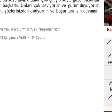
e bu söze layık oldular. Çok çalışıp böyle güzel başarılar
 başkadır. Onları çok seviyoruz ve gurur duyuyoruz.
um, gözlerinizden öpüyorum ve başarılarınızın devamını
vamını
,
diliyorum”
,
Şimşek: “Başarılarınızın
Hu
2018 Çarşamba 16:25 · 💬 0 yorum ·
🖊 
🖊
Me
🖊
İ
🖊