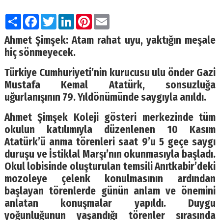
Paylaş
Facebook
Twitter
LinkedIn
Pinterest
Email
Ahmet Şimşek: Atam rahat uyu, yaktığın meşale
hiç sönmeyecek.
Türkiye Cumhuriyeti’nin kurucusu ulu önder Gazi
Mustafa Kemal Atatürk, sonsuzluğa
uğurlanışının 79. Yıldönümünde saygıyla anıldı.
Ahmet Şimşek Koleji gösteri merkezinde tüm
okulun katılımıyla düzenlenen 10 Kasım
Atatürk’ü anma törenleri saat 9’u 5 geçe saygı
duruşu ve İstiklal Marşı’nın okunmasıyla başladı.
Okul lobisinde oluşturulan temsili Anıtkabir’deki
mozoleye çelenk konulmasının ardından
başlayan törenlerde günün anlam ve önemini
anlatan konuşmalar yapıldı. Duygu
yoğunluğunun yaşandığı törenler sırasında