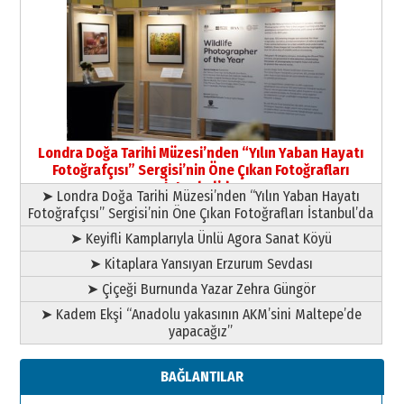
Yıldırım Gündoğdu
HAVVA’NIN ÜÇ KIZI
09 Temmuz 2026 Perşembe
Yusuf POLAT
Şampiyonluk Sebahattin Şirin’e
Londra Doğa Tarihi Müzesi’nden “Yılın Yaban Hayatı
yazar
Fotoğrafçısı” Sergisi’nin Öne Çıkan Fotoğrafları
11 Mayıs 2026 Pazartesi
İstanbul’da
➤ Londra Doğa Tarihi Müzesi’nden “Yılın Yaban Hayatı
Fotoğrafçısı” Sergisi’nin Öne Çıkan Fotoğrafları İstanbul’da
➤ Keyifli Kamplarıyla Ünlü Agora Sanat Köyü
➤ Kitaplara Yansıyan Erzurum Sevdası
➤ Çiçeği Burnunda Yazar Zehra Güngör
➤ Kadem Ekşi “Anadolu yakasının AKM’sini Maltepe’de
yapacağız”
BAĞLANTILAR