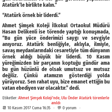
Atatürk’le birlikte kalın.”
“Atatürk örnek bir liderdi.”
Ahmet Şimşek Koleji İlkokul Ortaokul Müdürü
Hasan Delikenli ise törende yaptığı konuşmada,
“Bu gün yüce önderimizi saygı ve sevgiyle
anıyoruz. Atatürk benliğiyle, aklıyla, ilmiyle,
savaş meydanlarındaki cesaretiyle tüm dünyanın
örnek aldığı büyük bir liderdi. 10 Kasım
yüreğimizden bir parçanın koptuğu gündür ama
bu gün hüzünlü de olsak umutsuz ve mutsuz
değiliz. Çünkü atamızın gösterdiği yolda
yürüyoruz. Sen rahat uyu, bize emanet ettiğin bu
vatan ebediyen var olacaktır.” dedi.
Etiketler:
Ahmet Şimşek Koleji'nde
,
Ulu Önder Atatürk törenlerle
anıldı
📆 10 Kasım 2017 Cuma 16:35 · 💬 0 yorum ·