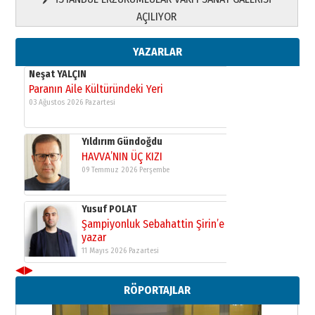
Yusuf POLAT
AÇILIYOR
Şampiyonluk Sebahattin Şirin’e
yazar
11 Mayıs 2026 Pazartesi
YAZARLAR
Neşat YALÇIN
Paranın Aile Kültüründeki Yeri
03 Ağustos 2026 Pazartesi
Yıldırım Gündoğdu
HAVVA’NIN ÜÇ KIZI
09 Temmuz 2026 Perşembe
Yusuf POLAT
Şampiyonluk Sebahattin Şirin’e
yazar
11 Mayıs 2026 Pazartesi
◀
▶
Neşat YALÇIN
RÖPORTAJLAR
Paranın Aile Kültüründeki Yeri
03 Ağustos 2026 Pazartesi