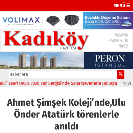
MENÜ ☰
seri UPSD 2026 Yaz Sergisi’nde Sanatseverlerle Buluştu
11:21
CHP K
Ahmet Şimşek Koleji’nde,Ulu
Önder Atatürk törenlerle
anıldı