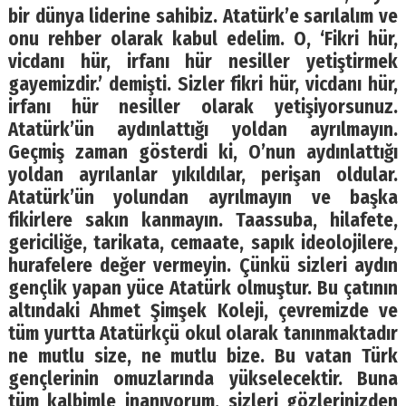
bir dünya liderine sahibiz. Atatürk’e sarılalım ve
onu rehber olarak kabul edelim. O, ‘Fikri hür,
vicdanı hür, irfanı hür nesiller yetiştirmek
gayemizdir.’ demişti. Sizler fikri hür, vicdanı hür,
irfanı hür nesiller olarak yetişiyorsunuz.
Atatürk’ün aydınlattığı yoldan ayrılmayın.
Geçmiş zaman gösterdi ki, O’nun aydınlattığı
yoldan ayrılanlar yıkıldılar, perişan oldular.
Atatürk’ün yolundan ayrılmayın ve başka
fikirlere sakın kanmayın. Taassuba, hilafete,
gericiliğe, tarikata, cemaate, sapık ideolojilere,
hurafelere değer vermeyin. Çünkü sizleri aydın
gençlik yapan yüce Atatürk olmuştur. Bu çatının
altındaki Ahmet Şimşek Koleji, çevremizde ve
tüm yurtta Atatürkçü okul olarak tanınmaktadır
ne mutlu size, ne mutlu bize. Bu vatan Türk
gençlerinin omuzlarında yükselecektir. Buna
tüm kalbimle inanıyorum, sizleri gözlerinizden