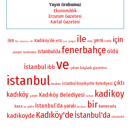
Yayın Grubumuz
Ekonomiklik
Erzurum Gazetesi
Kartal Gazetesi
ile
için
yeni
Kadıköy’de
İBB
etti
bu
iki
arac
trafik
yangın
Belediye
özel
fenerbahçe
öldü
istanbulda
yangin
tarafından
ve
İstanbul
ibb
çıkan
başladı
gazetesi
istanbul
çıktı
İstanbul Büyükşehir Belediyesi
baskan
kadikoy
kadıköy
Kadıköy Belediyesi
çarptı
turkiye
bir
İstanbul’da
yaralı
kamerada
kaza
polis
en
baskani
Kadıköy'de
İstanbul'da
kadikoyde
otomobil