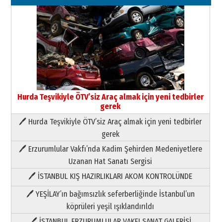
Hurda Teşvikiyle ÖTV’siz Araç almak için yeni tedbirler
gerek
🖊 Hurda Teşvikiyle ÖTV’siz Araç almak için yeni tedbirler
Neşat YALÇIN
gerek
Paranın Aile Kültüründeki Yeri
🖊 Erzurumlular Vakfı’nda Kadim Şehirden Medeniyetlere
03 Ağustos 2026 Pazartesi
Uzanan Hat Sanatı Sergisi
🖊 İSTANBUL KIŞ HAZIRLIKLARI AKOM KONTROLÜNDE
Yıldırım Gündoğdu
HAVVA’NIN ÜÇ KIZI
🖊 YEŞİLAY’ın bağımsızlık seferberliğinde İstanbul’un
09 Temmuz 2026 Perşembe
köprüleri yeşil ışıklandırıldı
🖊 İSTANBUL ERZURUMLULAR VAKFI SANAT GALERİSİ