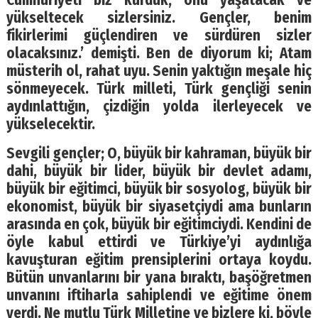
Cumhuriyeti biz kurduk, onu yaşatacak ve
yükseltecek sizlersiniz. Gençler, benim
fikirlerimi güçlendiren ve sürdüren sizler
olacaksınız.’ demişti. Ben de diyorum ki; Atam
müsterih ol, rahat uyu. Senin yaktığın meşale hiç
sönmeyecek. Türk milleti, Türk gençliği senin
aydınlattığın, çizdiğin yolda ilerleyecek ve
yükselecektir.
Sevgili gençler; O, büyük bir kahraman, büyük bir
dahi, büyük bir lider, büyük bir devlet adamı,
büyük bir eğitimci, büyük bir sosyolog, büyük bir
ekonomist, büyük bir siyasetçiydi ama bunların
arasında en çok, büyük bir eğitimciydi. Kendini de
öyle kabul ettirdi ve Türkiye’yi aydınlığa
kavuşturan eğitim prensiplerini ortaya koydu.
Bütün unvanlarını bir yana bıraktı, başöğretmen
unvanını iftiharla sahiplendi ve eğitime önem
verdi. Ne mutlu Türk Milletine ve bizlere ki, böyle