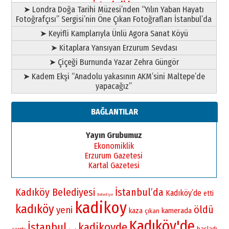
İstanbul’da
➤ Londra Doğa Tarihi Müzesi’nden “Yılın Yaban Hayatı
Fotoğrafçısı” Sergisi’nin Öne Çıkan Fotoğrafları İstanbul’da
➤ Keyifli Kamplarıyla Ünlü Agora Sanat Köyü
➤ Kitaplara Yansıyan Erzurum Sevdası
➤ Çiçeği Burnunda Yazar Zehra Güngör
➤ Kadem Ekşi “Anadolu yakasının AKM’sini Maltepe’de
yapacağız”
BAĞLANTILAR
Yayın Grubumuz
Ekonomiklik
Erzurum Gazetesi
Kartal Gazetesi
Kadıköy Belediyesi
İstanbul’da
Kadıköy’de
etti
Belediye
kadikoy
kadıköy
öldü
yeni
kamerada
kaza
çıkan
Kadıköy'de
İstanbul
kadikoyde
başladı