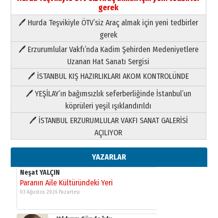
gerek
🖊 Hurda Teşvikiyle ÖTV’siz Araç almak için yeni tedbirler
Yıldırım Gündoğdu
gerek
HAVVA’NIN ÜÇ KIZI
09 Temmuz 2026 Perşembe
🖊 Erzurumlular Vakfı’nda Kadim Şehirden Medeniyetlere
Uzanan Hat Sanatı Sergisi
Yusuf POLAT
🖊 İSTANBUL KIŞ HAZIRLIKLARI AKOM KONTROLÜNDE
Şampiyonluk Sebahattin Şirin’e
yazar
🖊 YEŞİLAY’ın bağımsızlık seferberliğinde İstanbul’un
11 Mayıs 2026 Pazartesi
köprüleri yeşil ışıklandırıldı
🖊 İSTANBUL ERZURUMLULAR VAKFI SANAT GALERİSİ
Neşat YALÇIN
Paranın Aile Kültüründeki Yeri
AÇILIYOR
03 Ağustos 2026 Pazartesi
YAZARLAR
Yıldırım Gündoğdu
HAVVA’NIN ÜÇ KIZI
09 Temmuz 2026 Perşembe
Yusuf POLAT