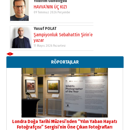
Şampiyonluk Sebahattin Şirin’e
yazar
11 Mayıs 2026 Pazartesi
Neşat YALÇIN
Paranın Aile Kültüründeki Yeri
03 Ağustos 2026 Pazartesi
◀
▶
Yıldırım Gündoğdu
HAVVA’NIN ÜÇ KIZI
RÖPORTAJLAR
09 Temmuz 2026 Perşembe
Yusuf POLAT
Şampiyonluk Sebahattin Şirin’e
yazar
11 Mayıs 2026 Pazartesi
Londra Doğa Tarihi Müzesi’nden “Yılın Yaban Hayatı
Fotoğrafçısı” Sergisi’nin Öne Çıkan Fotoğrafları