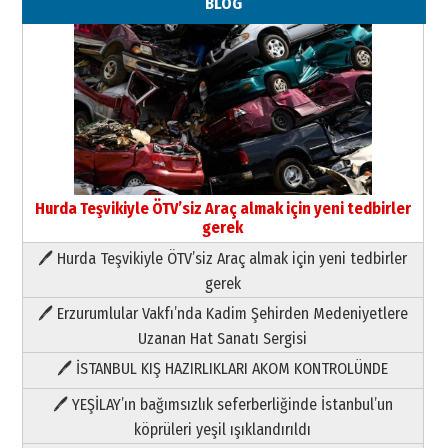
BLOG
Hurda Teşvikiyle ÖTV’siz Araç almak için yeni tedbirler
gerek
🖊 Hurda Teşvikiyle ÖTV’siz Araç almak için yeni tedbirler
Neşat YALÇIN
gerek
Paranın Aile Kültüründeki Yeri
🖊 Erzurumlular Vakfı’nda Kadim Şehirden Medeniyetlere
03 Ağustos 2026 Pazartesi
Uzanan Hat Sanatı Sergisi
🖊 İSTANBUL KIŞ HAZIRLIKLARI AKOM KONTROLÜNDE
Yıldırım Gündoğdu
HAVVA’NIN ÜÇ KIZI
🖊 YEŞİLAY’ın bağımsızlık seferberliğinde İstanbul’un
09 Temmuz 2026 Perşembe
köprüleri yeşil ışıklandırıldı