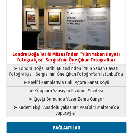
Yıldırım Gündoğdu
HAVVA’NIN ÜÇ KIZI
09 Temmuz 2026 Perşembe
Yusuf POLAT
Şampiyonluk Sebahattin Şirin’e
Londra Doğa Tarihi Müzesi’nden “Yılın Yaban Hayatı
yazar
Fotoğrafçısı” Sergisi’nin Öne Çıkan Fotoğrafları
11 Mayıs 2026 Pazartesi
İstanbul’da
➤ Londra Doğa Tarihi Müzesi’nden “Yılın Yaban Hayatı
Fotoğrafçısı” Sergisi’nin Öne Çıkan Fotoğrafları İstanbul’da
➤ Keyifli Kamplarıyla Ünlü Agora Sanat Köyü
➤ Kitaplara Yansıyan Erzurum Sevdası
➤ Çiçeği Burnunda Yazar Zehra Güngör
➤ Kadem Ekşi “Anadolu yakasının AKM’sini Maltepe’de
yapacağız”
BAĞLANTILAR