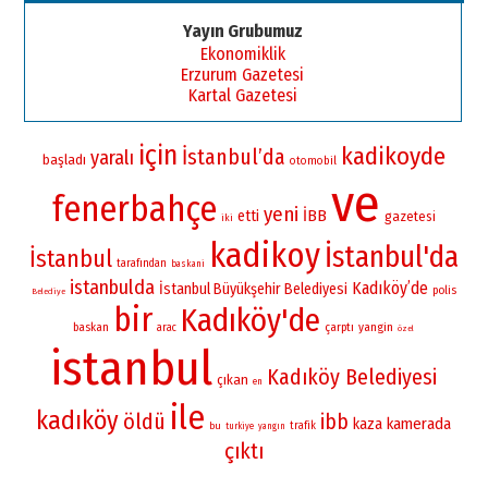
Yayın Grubumuz
Ekonomiklik
Erzurum Gazetesi
Kartal Gazetesi
için
kadikoyde
İstanbul’da
yaralı
başladı
otomobil
ve
fenerbahçe
yeni
İBB
etti
gazetesi
iki
kadikoy
İstanbul'da
İstanbul
tarafından
baskani
istanbulda
Kadıköy’de
İstanbul Büyükşehir Belediyesi
polis
Belediye
bir
Kadıköy'de
yangin
baskan
çarptı
arac
özel
istanbul
Kadıköy Belediyesi
çıkan
en
ile
kadıköy
öldü
ibb
kamerada
kaza
bu
trafik
turkiye
yangın
çıktı