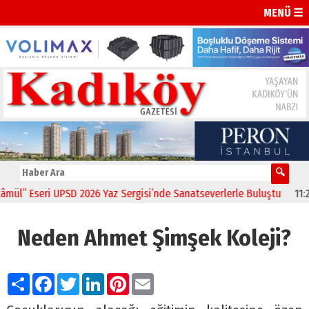
MENÜ ☰
 Eseri UPSD 2026 Yaz Sergisi’nde Sanatseverlerle Buluştu
11:21
CHP
Neden Ahmet Şimşek Koleji?
Paylaş
Facebook
Twitter
LinkedIn
Pinterest
Email