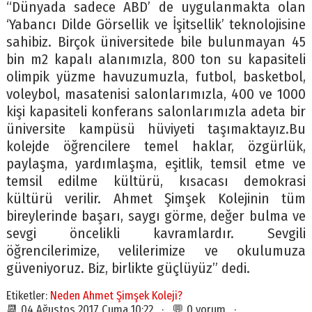
“Dünyada sadece ABD’ de uygulanmakta olan
‘Yabancı Dilde Görsellik ve İşitsellik’ teknolojisine
sahibiz. Birçok üniversitede bile bulunmayan 45
bin m2 kapalı alanımızla, 800 ton su kapasiteli
olimpik yüzme havuzumuzla, futbol, basketbol,
voleybol, masatenisi salonlarımızla, 400 ve 1000
kişi kapasiteli konferans salonlarımızla adeta bir
üniversite kampüsü hüviyeti taşımaktayız.Bu
kolejde öğrencilere temel haklar, özgürlük,
paylaşma, yardımlaşma, eşitlik, temsil etme ve
temsil edilme kültürü, kısacası demokrasi
kültürü verilir. Ahmet Şimşek Kolejinin tüm
bireylerinde başarı, saygı görme, değer bulma ve
sevgi öncelikli kavramlardır. Sevgili
öğrencilerimize, velilerimize ve okulumuza
güveniyoruz. Biz, birlikte güçlüyüz” dedi.
Etiketler:
Neden Ahmet Şimşek Koleji?
📆 04 Ağustos 2017 Cuma 10:22 · 💬 0 yorum ·