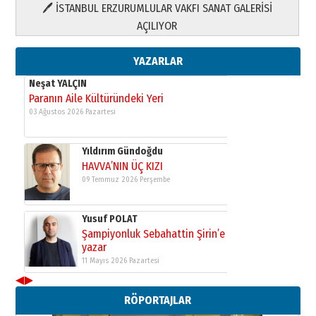
🖊 İSTANBUL ERZURUMLULAR VAKFI SANAT GALERİSİ
Yusuf POLAT
AÇILIYOR
Şampiyonluk Sebahattin Şirin’e
yazar
11 Mayıs 2026 Pazartesi
YAZARLAR
Neşat YALÇIN
Paranın Aile Kültüründeki Yeri
03 Ağustos 2026 Pazartesi
Yıldırım Gündoğdu
HAVVA’NIN ÜÇ KIZI
09 Temmuz 2026 Perşembe
Yusuf POLAT
Şampiyonluk Sebahattin Şirin’e
yazar
11 Mayıs 2026 Pazartesi
◀
▶
Neşat YALÇIN
RÖPORTAJLAR
Paranın Aile Kültüründeki Yeri
03 Ağustos 2026 Pazartesi