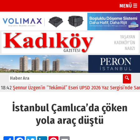
MENÜ ☰
42
Şennur Üzgen’in “Tekâmül” Eseri UPSD 2026 Yaz Sergisi’nde Sanatse
İstanbul Çamlıca’da çöken
yola araç düştü
Paylaş
Facebook
Twitter
LinkedIn
Pinterest
Email