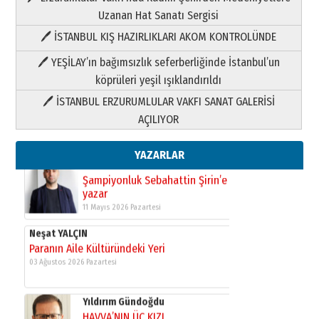
03 Ağustos 2026 Pazartesi
Uzanan Hat Sanatı Sergisi
🖊 İSTANBUL KIŞ HAZIRLIKLARI AKOM KONTROLÜNDE
Yıldırım Gündoğdu
HAVVA’NIN ÜÇ KIZI
🖊 YEŞİLAY’ın bağımsızlık seferberliğinde İstanbul’un
09 Temmuz 2026 Perşembe
köprüleri yeşil ışıklandırıldı
🖊 İSTANBUL ERZURUMLULAR VAKFI SANAT GALERİSİ
Yusuf POLAT
AÇILIYOR
Şampiyonluk Sebahattin Şirin’e
yazar
11 Mayıs 2026 Pazartesi
YAZARLAR
Neşat YALÇIN
Paranın Aile Kültüründeki Yeri
03 Ağustos 2026 Pazartesi
Yıldırım Gündoğdu
HAVVA’NIN ÜÇ KIZI
09 Temmuz 2026 Perşembe
Yusuf POLAT