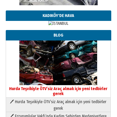
KADIKÖY'DE HAVA
BLOG
Hurda Teşvikiyle ÖTV’siz Araç almak için yeni tedbirler
gerek
🖊 Hurda Teşvikiyle ÖTV’siz Araç almak için yeni tedbirler
Neşat YALÇIN
gerek
Paranın Aile Kültüründeki Yeri
🖊 Erzurumlular Vakfı’nda Kadim Şehirden Medeniyetlere