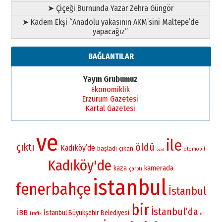
➤ Çiçeği Burnunda Yazar Zehra Güngör
➤ Kadem Ekşi “Anadolu yakasının AKM’sini Maltepe’de
yapacağız”
BAĞLANTILAR
Yayın Grubumuz
Ekonomiklik
Erzurum Gazetesi
Kartal Gazetesi
ve
ile
çıktı
öldü
Kadıköy’de
başladı
çıkan
otomobil
özel
Kadıköy'de
kamerada
kaza
çarptı
istanbul
fenerbahçe
İstanbul
bir
İstanbul’da
İBB
İstanbul Büyükşehir Belediyesi
trafik
en