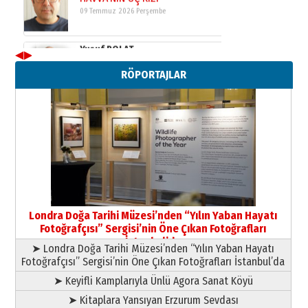
Şampiyonluk Sebahattin Şirin’e
yazar
11 Mayıs 2026 Pazartesi
◀
▶
Neşat YALÇIN
RÖPORTAJLAR
Paranın Aile Kültüründeki Yeri
03 Ağustos 2026 Pazartesi
Yıldırım Gündoğdu
HAVVA’NIN ÜÇ KIZI
09 Temmuz 2026 Perşembe
Yusuf POLAT
Şampiyonluk Sebahattin Şirin’e
Londra Doğa Tarihi Müzesi’nden “Yılın Yaban Hayatı
yazar
Fotoğrafçısı” Sergisi’nin Öne Çıkan Fotoğrafları
11 Mayıs 2026 Pazartesi
İstanbul’da
➤ Londra Doğa Tarihi Müzesi’nden “Yılın Yaban Hayatı
Fotoğrafçısı” Sergisi’nin Öne Çıkan Fotoğrafları İstanbul’da
➤ Keyifli Kamplarıyla Ünlü Agora Sanat Köyü
➤ Kitaplara Yansıyan Erzurum Sevdası