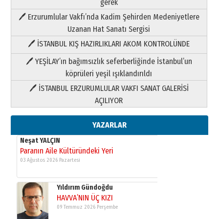
gerek
Paranın Aile Kültüründeki Yeri
🖊 Erzurumlular Vakfı’nda Kadim Şehirden Medeniyetlere
03 Ağustos 2026 Pazartesi
Uzanan Hat Sanatı Sergisi
🖊 İSTANBUL KIŞ HAZIRLIKLARI AKOM KONTROLÜNDE
Yıldırım Gündoğdu
HAVVA’NIN ÜÇ KIZI
🖊 YEŞİLAY’ın bağımsızlık seferberliğinde İstanbul’un
09 Temmuz 2026 Perşembe
köprüleri yeşil ışıklandırıldı
🖊 İSTANBUL ERZURUMLULAR VAKFI SANAT GALERİSİ
Yusuf POLAT
AÇILIYOR
Şampiyonluk Sebahattin Şirin’e
yazar
11 Mayıs 2026 Pazartesi
YAZARLAR
Neşat YALÇIN
Paranın Aile Kültüründeki Yeri
03 Ağustos 2026 Pazartesi
Yıldırım Gündoğdu
HAVVA’NIN ÜÇ KIZI
09 Temmuz 2026 Perşembe