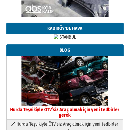
KADIKÖY'DE HAVA
BLOG
Hurda Teşvikiyle ÖTV’siz Araç almak için yeni tedbirler
gerek
🖊 Hurda Teşvikiyle ÖTV’siz Araç almak için yeni tedbirler
Neşat YALÇIN