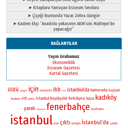
➤ Kitaplara Yansıyan Erzurum Sevdası
➤ Çiçeği Burnunda Yazar Zehra Güngör
➤ Kadem Ekşi “Anadolu yakasının AKM’sini Maltepe’de
yapacağız”
BAĞLANTILAR
Yayın Grubumuz
Ekonomiklik
Erzurum Gazetesi
Kartal Gazetesi
için
öldü
ibb
istanbulda
kamerada
başladı
otomobil
yangın
özel
kadıköy
etti
İstanbul Büyükşehir Belediyesi
kaza
baskan
polis
fenerbahçe
yaralı
tarafından
Belediye
istanbul
çıktı
İstanbul’da
yangin
çarptı
arac