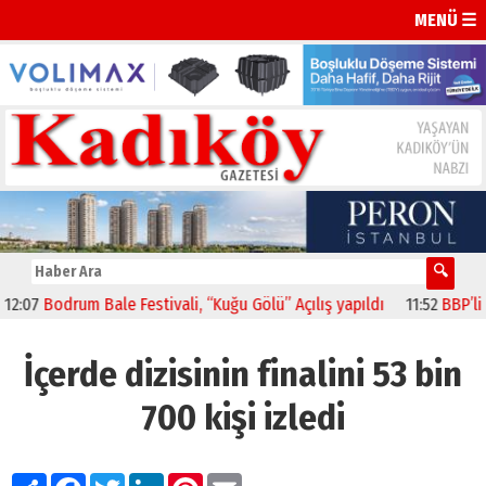
MENÜ ☰
07
Bodrum Bale Festivali, “Kuğu Gölü” Açılış yapıldı
11:52
BBP’li Se
İçerde dizisinin finalini 53 bin
700 kişi izledi
Paylaş
Facebook
Twitter
LinkedIn
Pinterest
Email