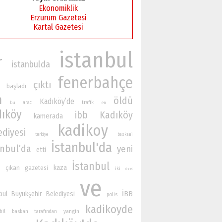
Ekonomiklik
Erzurum Gazetesi
Kartal Gazetesi
istanbul
r
istanbulda
fenerbahçe
çıktı
başladı
n
öldü
Kadıköy’de
bu
arac
trafik
en
dıköy
Kadıköy
ibb
kamerada
kadikoy
ediyesi
turkiye
baskani
İstanbul'da
anbul’da
yeni
etti
İstanbul
kaza
çıkan
gazetesi
iki
özel
ve
İBB
bul Büyükşehir Belediyesi
polis
kadikoyde
yangin
bil
baskan
tarafından