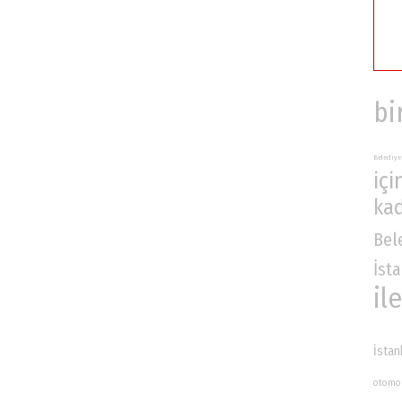
bi
Belediye
içi
ka
Bel
İst
ile
İstan
otomo