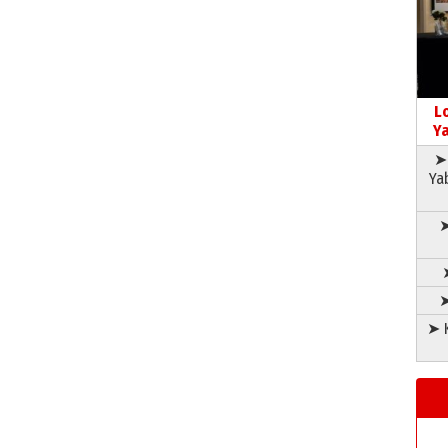
L
Ya
➤ 
Ya
➤
➤
➤ K