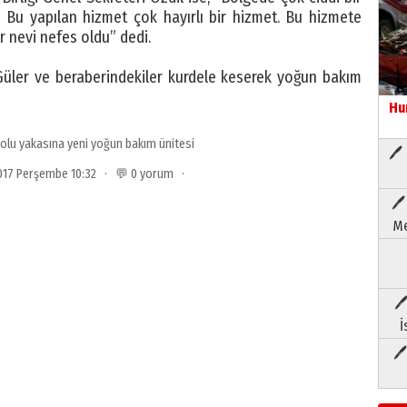
. Bu yapılan hizmet çok hayırlı bir hizmet. Bu hizmete
ir nevi nefes oldu” dedi.
ler ve beraberindekiler kurdele keserek yoğun bakım
Hu
olu yakasına yeni yoğun bakım ünitesi
🖊 
2017 Perşembe 10:32 · 💬 0 yorum ·
🖊
Me
🖊
İ
🖊