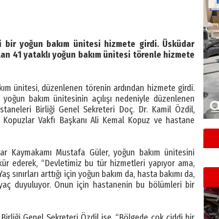
 bir yoğun bakım ünitesi hizmete girdi. Üsküdar
an 41 yataklı yoğun bakım ünitesi törenle hizmete
m ünitesi, düzenlenen törenin ardından hizmete girdi.
n yoğun bakım ünitesinin açılışı nedeniyle düzenlenen
aneleri Birliği Genel Sekreteri Doç. Dr. Kamil Özdil,
 Kopuzlar Vakfı Başkanı Ali Kemal Kopuz ve hastane
r Kaymakamı Mustafa Güler, yoğun bakım ünitesini
kür ederek, “Devletimiz bu tür hizmetleri yapıyor ama,
ş sınırları arttığı için yoğun bakım da, hasta bakımı da,
iyaç duyuluyor. Onun için hastanenin bu bölümleri bir
irliği Genel Sekreteri Özdil ise, “Bölgede çok ciddi bir