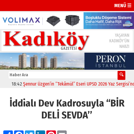
MENÜ ☰
18:42
Şennur Üzgen’in “Tekâmül” Eseri UPSD 2026 Yaz Sergisi’nde S
İddialı Dev Kadrosuyla ‘‘BİR
DELİ SEVDA’’
Paylaş
Facebook
Twitter
LinkedIn
Pinterest
Email