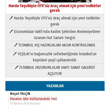
03 Ağustos 2026 Pazartesi
Hurda Teşvikiyle ÖTV’siz Araç almak için yeni tedbirler
gerek
Yıldırım Gündoğdu
🖊 Hurda Teşvikiyle ÖTV’siz Araç almak için yeni tedbirler
HAVVA’NIN ÜÇ KIZI
gerek
09 Temmuz 2026 Perşembe
🖊 Erzurumlular Vakfı’nda Kadim Şehirden Medeniyetlere
Uzanan Hat Sanatı Sergisi
Yusuf POLAT
Şampiyonluk Sebahattin Şirin’e
🖊 İSTANBUL KIŞ HAZIRLIKLARI AKOM KONTROLÜNDE
yazar
11 Mayıs 2026 Pazartesi
🖊 YEŞİLAY’ın bağımsızlık seferberliğinde İstanbul’un
köprüleri yeşil ışıklandırıldı
Neşat YALÇIN
Paranın Aile Kültüründeki Yeri
🖊 İSTANBUL ERZURUMLULAR VAKFI SANAT GALERİSİ
03 Ağustos 2026 Pazartesi
AÇILIYOR
YAZARLAR
Yıldırım Gündoğdu
HAVVA’NIN ÜÇ KIZI
09 Temmuz 2026 Perşembe
Yusuf POLAT