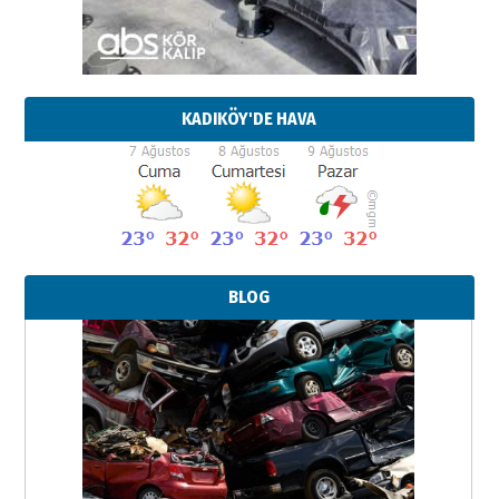
KADIKÖY'DE HAVA
BLOG
Neşat YALÇIN
Paranın Aile Kültüründeki Yeri