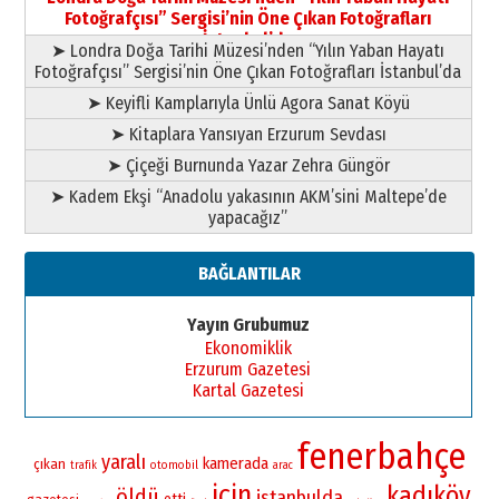
Fotoğrafçısı” Sergisi’nin Öne Çıkan Fotoğrafları
İstanbul’da
➤ Londra Doğa Tarihi Müzesi’nden “Yılın Yaban Hayatı
Fotoğrafçısı” Sergisi’nin Öne Çıkan Fotoğrafları İstanbul’da
➤ Keyifli Kamplarıyla Ünlü Agora Sanat Köyü
➤ Kitaplara Yansıyan Erzurum Sevdası
➤ Çiçeği Burnunda Yazar Zehra Güngör
➤ Kadem Ekşi “Anadolu yakasının AKM’sini Maltepe’de
yapacağız”
BAĞLANTILAR
Yayın Grubumuz
Ekonomiklik
Erzurum Gazetesi
Kartal Gazetesi
fenerbahçe
yaralı
kamerada
çıkan
otomobil
trafik
arac
için
kadıköy
öldü
istanbulda