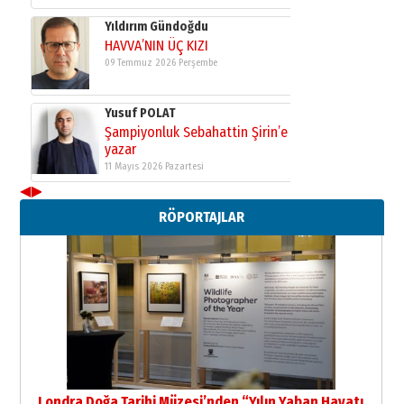
Şampiyonluk Sebahattin Şirin’e
yazar
11 Mayıs 2026 Pazartesi
Neşat YALÇIN
Paranın Aile Kültüründeki Yeri
03 Ağustos 2026 Pazartesi
Yıldırım Gündoğdu
HAVVA’NIN ÜÇ KIZI
◀
▶
09 Temmuz 2026 Perşembe
RÖPORTAJLAR
Yusuf POLAT
Şampiyonluk Sebahattin Şirin’e
yazar
11 Mayıs 2026 Pazartesi
Londra Doğa Tarihi Müzesi’nden “Yılın Yaban Hayatı