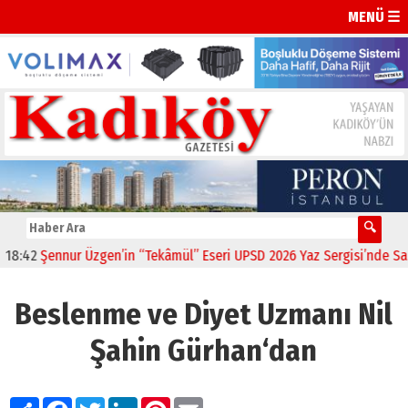
MENÜ ☰
Şennur Üzgen’in “Tekâmül” Eseri UPSD 2026 Yaz Sergisi’nde Sanatsev
Beslenme ve Diyet Uzmanı Nil
Şahin Gürhan‘dan
Paylaş
Facebook
Twitter
LinkedIn
Pinterest
Email