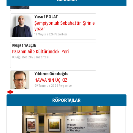
Neşat YALÇIN
Paranın Aile Kültüründeki Yeri
03 Ağustos 2026 Pazartesi
Yıldırım Gündoğdu
HAVVA’NIN ÜÇ KIZI
09 Temmuz 2026 Perşembe
Yusuf POLAT
Şampiyonluk Sebahattin Şirin’e
yazar
11 Mayıs 2026 Pazartesi
◀
▶
Neşat YALÇIN
RÖPORTAJLAR
Paranın Aile Kültüründeki Yeri
03 Ağustos 2026 Pazartesi
Yıldırım Gündoğdu
HAVVA’NIN ÜÇ KIZI