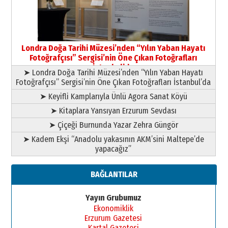
09 Temmuz 2026 Perşembe
Yusuf POLAT
Şampiyonluk Sebahattin Şirin’e
Londra Doğa Tarihi Müzesi’nden “Yılın Yaban Hayatı
yazar
Fotoğrafçısı” Sergisi’nin Öne Çıkan Fotoğrafları
11 Mayıs 2026 Pazartesi
İstanbul’da
➤ Londra Doğa Tarihi Müzesi’nden “Yılın Yaban Hayatı
Fotoğrafçısı” Sergisi’nin Öne Çıkan Fotoğrafları İstanbul’da
➤ Keyifli Kamplarıyla Ünlü Agora Sanat Köyü
➤ Kitaplara Yansıyan Erzurum Sevdası
➤ Çiçeği Burnunda Yazar Zehra Güngör
➤ Kadem Ekşi “Anadolu yakasının AKM’sini Maltepe’de
yapacağız”
BAĞLANTILAR
Yayın Grubumuz
Ekonomiklik
Erzurum Gazetesi
Kartal Gazetesi