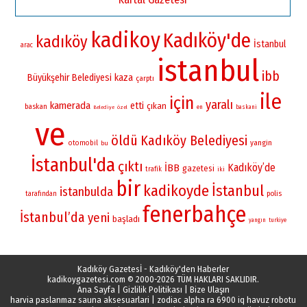
kadikoy
Kadıköy'de
kadıköy
İstanbul
arac
istanbul
ibb
Büyükşehir Belediyesi
kaza
çarptı
ile
için
yaralı
kamerada
etti
çıkan
baskan
en
baskani
Belediye
özel
ve
öldü
Kadıköy Belediyesi
yangin
otomobil
bu
İstanbul'da
çıktı
Kadıköy’de
İBB
gazetesi
trafik
iki
bir
kadikoyde
İstanbul
istanbulda
polis
tarafından
fenerbahçe
İstanbul’da
yeni
başladı
yangın
turkiye
Kadıköy Gazetesİ - Kadıköy'den Haberler
kadikoygazetesi.com
© 2000-2026 TÜM HAKLARI SAKLIDIR.
Ana Sayfa
|
Gizlilik Politikası
|
Bize Ulaşın
harvia paslanmaz sauna aksesuarlari
|
zodiac alpha ra 6900 iq havuz robotu