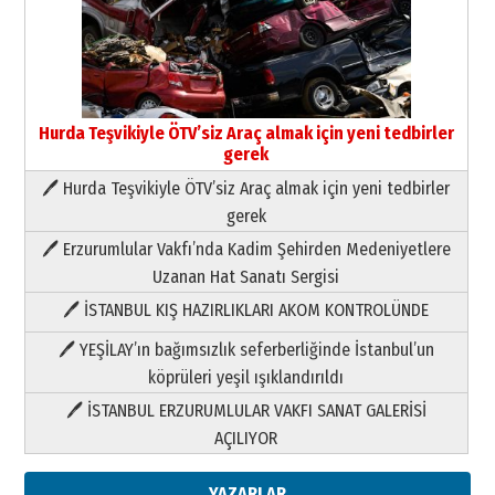
Hurda Teşvikiyle ÖTV’siz Araç almak için yeni tedbirler
gerek
🖊 Hurda Teşvikiyle ÖTV’siz Araç almak için yeni tedbirler
Neşat YALÇIN
gerek
Paranın Aile Kültüründeki Yeri
🖊 Erzurumlular Vakfı’nda Kadim Şehirden Medeniyetlere
03 Ağustos 2026 Pazartesi
Uzanan Hat Sanatı Sergisi
🖊 İSTANBUL KIŞ HAZIRLIKLARI AKOM KONTROLÜNDE
Yıldırım Gündoğdu
HAVVA’NIN ÜÇ KIZI
🖊 YEŞİLAY’ın bağımsızlık seferberliğinde İstanbul’un
09 Temmuz 2026 Perşembe
köprüleri yeşil ışıklandırıldı
🖊 İSTANBUL ERZURUMLULAR VAKFI SANAT GALERİSİ
Yusuf POLAT
AÇILIYOR
Şampiyonluk Sebahattin Şirin’e
yazar
11 Mayıs 2026 Pazartesi
YAZARLAR