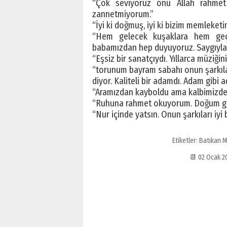
“Çok seviyoruz onu Allah rahmet 
zannetmiyorum.”
“İyi ki doğmuş, iyi ki bizim memleketi
“Hem gelecek kuşaklara hem geçm
babamızdan hep duyuyoruz. Saygıyla 
“Eşsiz bir sanatçıydı. Yıllarca müziğini
“torunum bayram sabahı onun şarkılar
diyor. Kaliteli bir adamdı. Adam gibi a
“Aramızdan kayboldu ama kalbimizde 
“Ruhuna rahmet okuyorum. Doğum g
“Nur içinde yatsın. Onun şarkıları iyi
Etiketler:
Batıkan M
📆 02 Ocak 2