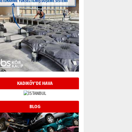
KADIKÖY'DE HAVA
BLOG