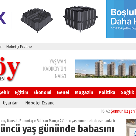
r
Nöbetçi Eczane
şehir
Eğitim
Ekonomi
Genel
Magazin
Politika
Sağlık
Uyarılar
Nöbetçi Eczane
18:42
Şennur Üzgen’in “Tekâm
zin
,
Manşet
,
Röportaj
»
Batıkan Manço 74’üncü yaş gününde babasını anlattı
’üncü yaş gününde babasını