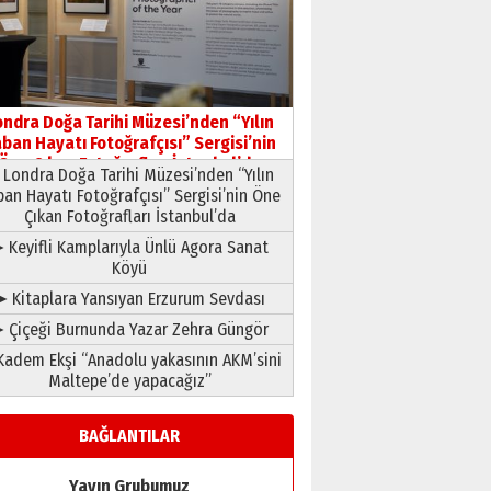
HAVVA’NIN ÜÇ KIZI
09 Temmuz 2026 Perşembe
Yusuf POLAT
Şampiyonluk Sebahattin
ondra Doğa Tarihi Müzesi’nden “Yılın
Şirin’e yazar
ban Hayatı Fotoğrafçısı” Sergisi’nin
11 Mayıs 2026 Pazartesi
Öne Çıkan Fotoğrafları İstanbul’da
Londra Doğa Tarihi Müzesi’nden “Yılın
ban Hayatı Fotoğrafçısı” Sergisi’nin Öne
Çıkan Fotoğrafları İstanbul’da
 Keyifli Kamplarıyla Ünlü Agora Sanat
Köyü
➤ Kitaplara Yansıyan Erzurum Sevdası
 Çiçeği Burnunda Yazar Zehra Güngör
adem Ekşi “Anadolu yakasının AKM’sini
Maltepe’de yapacağız”
BAĞLANTILAR
Yayın Grubumuz