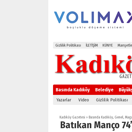
Gizlilik Politikası
İLETİŞİM
KÜNYE
Manşetle
Basında Kadıköy
Belediye
Büyük
Yazarlar
Video
Gizlilik Politikası
Kadıköy Gazetesi
»
Basında Kadıköy
,
Genel
,
Maga
Batıkan Manço 74