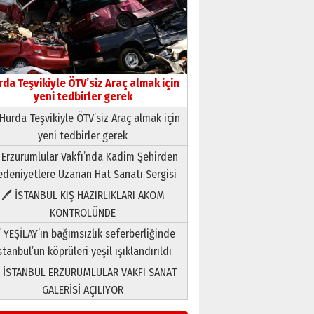
rda Teşvikiyle ÖTV’siz Araç almak için
yeni tedbirler gerek
Hurda Teşvikiyle ÖTV’siz Araç almak için
yeni tedbirler gerek
Neşat YALÇIN
 Erzurumlular Vakfı’nda Kadim Şehirden
Paranın Aile Kültüründeki Yeri
deniyetlere Uzanan Hat Sanatı Sergisi
03 Ağustos 2026 Pazartesi
🖊 İSTANBUL KIŞ HAZIRLIKLARI AKOM
KONTROLÜNDE
Yıldırım Gündoğdu
HAVVA’NIN ÜÇ KIZI
 YEŞİLAY’ın bağımsızlık seferberliğinde
09 Temmuz 2026 Perşembe
stanbul’un köprüleri yeşil ışıklandırıldı
 İSTANBUL ERZURUMLULAR VAKFI SANAT
Yusuf POLAT
GALERİSİ AÇILIYOR
Şampiyonluk Sebahattin
Şirin’e yazar