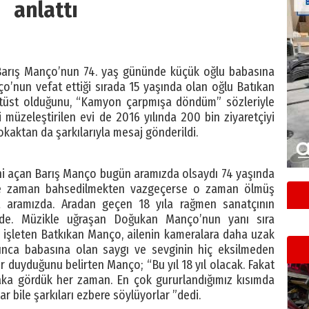
anlattı
 Barış Manço’nun 74. yaş gününde küçük oğlu babasına
nço’nun vefat ettiği sırada 15 yaşında olan oğlu Batıkan
ltüst olduğunu, “Kamyon çarpmışa döndüm” sözleriyle
i müzeleştirilen evi de 2016 yılında 200 bin ziyaretçiyi
aktan da şarkılarıyla mesaj gönderildi.
ni açan Barış Manço bugün aramızda olsaydı 74 yaşında
n ne zaman bahsedilmekten vazgeçerse o zaman ölmüş
la aramızda. Aradan geçen 18 yıla rağmen sanatçının
linde. Müzikle uğraşan Doğukan Manço’nun yanı sıra
i işleten Batkıkan Manço, ailenin kameralara daha uzak
unca babasına olan saygı ve sevginin hiç eksilmeden
 duyduğunu belirten Manço; “Bu yıl 18 yıl olacak. Fakat
aka gördük her zaman. En çok gururlandığımız kısımda
 bile şarkıları ezbere söylüyorlar ”dedi.