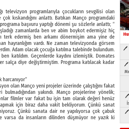
ı televizyon programlarıyla çocukların sevgilisi olan
çok kıskandığını anlattı. Batıkan Manço programdaki
 programa başvuru yaptığı dönemi şu sözlerle anlattı; “
şladığı zamanlarda ben ve abim boykot edermişiz hiç
Hu
yı terk edermiş ben arkamı dönermişim ama yine de
an hayranlığım vardı. Ne zaman televizyonda görsem
🖊 
erdim. Adam olacak çocuğa katılma talebinde bulundum.
ben katıldım. Geçenlerde kaydını izlemiştik. Domates
er salça diye değiştirmiştim. Programa katılacak kadar
🖊
Me
k harcanıyor”
syon olan Manço yeni projeler üzerinde çalıştığını fakat
ri bulmadığından yakındı. Manço projelerine yönelik;
🖊
lar filmler var fakat bu işin tam olarak değeri henüz
İ
 yapmak için biraz daha vakit bekliyorum. Çünkü sanat
emiyoruz. Çünkü sanata dair ne yapılıyorsa çok çabuk
🖊
 varsa da insanların dilinden düşmüyor ne yazık ki