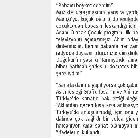
“Babamı boykot ederdim”
Müzikle uğraşmasının yansıra yaptığ
Manço’yu, küçük oğlu o dönemlerde 
çocuklardan babasını kıskandığı için
Adam Olacak Çocuk programı ilk ba
televizyonu açmazmışız. Abim oda
dinlermişim. Benim babama her zam
radyoda duysam oturur izlerdim dinl
Doğukan’ın yaşı kurtarmıyordu ama 
biber patlıcan şarkısını domates bib
şanslıydım.”
“Sanata dair ne yapılıyorsa çok çabu
Asıl mesleği Grafik Tasarım ve Anima
Türkiye’de sanatın hak ettiği değe
“Aklımdan geçen kısa kısa animasyon
Türkiye’de anlaşılamadığı için onu
dalında çok sağlıklı bir yolda gid
harcanıyor. Ama sanat olamayan ne
”ifadelerini kullandı.