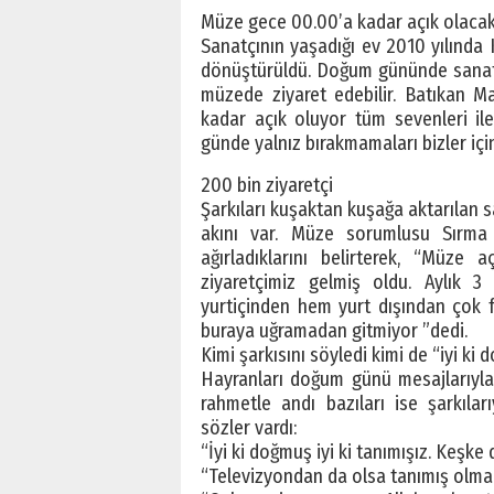
Müze gece 00.00’a kadar açık olaca
Sanatçının yaşadığı ev 2010 yılında 
dönüştürüldü. Doğum gününde sanatç
müzede ziyaret edebilir. Batıkan 
kadar açık oluyor tüm sevenleri ile
günde yalnız bırakmamaları bizler içi
200 bin ziyaretçi
Şarkıları kuşaktan kuşağa aktarılan 
akını var. Müze sorumlusu Sırma Çe
ağırladıklarını belirterek, “Müze
ziyaretçimiz gelmiş oldu. Aylık 3
yurtiçinden hem yurt dışından çok f
buraya uğramadan gitmiyor ”dedi.
Kimi şarkısını söyledi kimi de “iyi ki
Hayranları doğum günü mesajlarıyla
rahmetle andı bazıları ise şarkılar
sözler vardı:
“İyi ki doğmuş iyi ki tanımışız. Keşke
“Televizyondan da olsa tanımış olmak