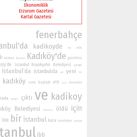
Ekonomiklik
Erzurum Gazetesi
Kartal Gazetesi
fenerbahçe
tanbul'da
kadikoyde
bu
arac
Kadıköy'de
lı
gazetesi
baskan
baskani
köy’de
İstanbul Büyükşehir Belediyesi
çarptı
İstanbul’da
istanbulda
yeni
iki
en
kadıköy
etti
başladı
otomobil
trafik
özel
ve
kadikoy
çıktı
rada
yangın
için
ıköy Belediyesi
öldü
Belediye
bir
İstanbul
İBB
kaza
tarafından
turkiye
stanbul
ibb