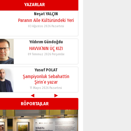
YAZARLAR
11 Mayıs 2026 Pazartesi
Neşat YALÇIN
Paranın Aile Kültüründeki Yeri
03 Ağustos 2026 Pazartesi
Yıldırım Gündoğdu
HAVVA’NIN ÜÇ KIZI
09 Temmuz 2026 Perşembe
Yusuf POLAT
Şampiyonluk Sebahattin
Şirin’e yazar
11 Mayıs 2026 Pazartesi
◀
▶
Neşat YALÇIN
RÖPORTAJLAR
Paranın Aile Kültüründeki Yeri
03 Ağustos 2026 Pazartesi
Yıldırım Gündoğdu