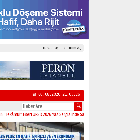
Hesap aç
Oturum aç
📆 07.08.2026 21:05:27
ül” Eseri UPSD 2026 Yaz Sergisi’nde Sanatseverlerle Buluştu
11:21
CHP Kadıkö