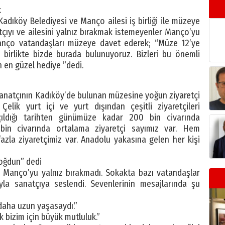
k
Kadıköy Belediyesi ve Manço ailesi iş birliği ile müzeye
ıyı ve ailesini yalnız bırakmak istemeyenler Manço’yu
Manço vatandaşları müzeye davet ederek; “Müze 12’ye
 birlikte bizde burada bulunuyoruz. Bizleri bu önemli
n en güzel hediye ”dedi.
sanatçının Kadıköy’de bulunan müzesine yoğun ziyaretçi
lik yurt içi ve yurt dışından çeşitli ziyaretçileri
 açıldığı tarihten günümüze kadar 200 bin civarında
 bin civarında ortalama ziyaretçi sayımız var. Hem
azla ziyaretçimiz var. Anadolu yakasına gelen her kişi
 doğdun” dedi
 Manço’yu yalnız bırakmadı. Sokakta bazı vatandaşlar
ıyla sanatçıya seslendi. Sevenlerinin mesajlarında şu
 daha uzun yaşasaydı.”
 bizim için büyük mutluluk.”