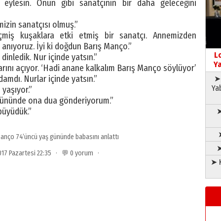
eylesin. Onun gibi sanatçının bir daha geleceğini
mizin sanatçısı olmuş.”
iş kuşaklara etki etmiş bir sanatçı. Annemizden
anıyoruz. İyi ki doğdun Barış Manço.”
L
 dinledik. Nur içinde yatsın.”
Ya
ını açıyor. ‘Hadi anane kalkalım Barış Manço söylüyor’
damdı. Nurlar içinde yatsın.”
➤ 
Ya
yaşıyor.”
ününde ona dua gönderiyorum.”
 büyüdük.”
➤
anço 74’üncü yaş gününde babasını anlattı
➤
017 Pazartesi 22:35 · 💬 0 yorum ·
➤ K