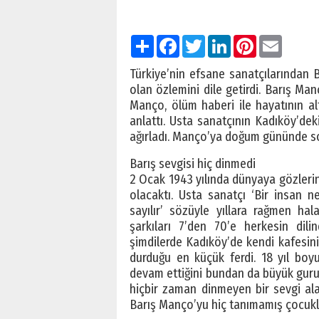
Paylaş
Facebook
Twitter
LinkedIn
Pinterest
Email
Türkiye’nin efsane sanatçılarından
olan özlemini dile getirdi. Barış Ma
Manço, ölüm haberi ile hayatının a
anlattı. Usta sanatçının Kadıköy’dek
ağırladı. Manço’ya doğum gününde sok
Barış sevgisi hiç dinmedi
2 Ocak 1943 yılında dünyaya gözleri
olacaktı. Usta sanatçı ‘Bir insa
sayılır’ sözüyle yıllara rağmen ha
şarkıları 7’den 70’e herkesin di
şimdilerde Kadıköy’de kendi kafesin
durduğu en küçük ferdi. 18 yıl boy
devam ettiğini bundan da büyük gurur
hiçbir zaman dinmeyen bir sevgi al
Barış Manço’yu hiç tanımamış çocuklar