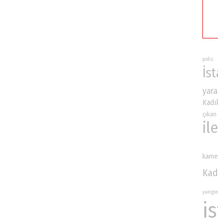
polis
İs
yara
Kadı
çıkan
ile
kame
Kad
yangin
i